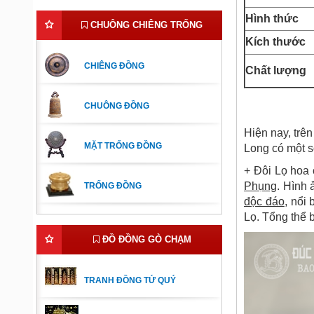
Hình thức
CHUÔNG CHIÊNG TRỐNG
Kích thước
CHIÊNG ĐỒNG
Chất lượng
CHUÔNG ĐỒNG
Hiện nay, trê
MẶT TRỐNG ĐỒNG
Long có một s
+ Đôi Lọ hoa 
Phụng
. Hình 
TRỐNG ĐỒNG
độc đáo
, nổi
Lọ. Tổng thể 
ĐỒ ĐỒNG GÒ CHẠM
TRANH ĐỒNG TỨ QUÝ