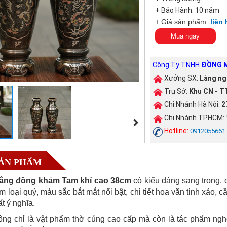
+ Bảo Hành: 10 năm
+ Giá sản phẩm:
liên 
Mua ngay
Công Ty TNHH
ĐỒNG M
Xưởng SX:
Làng ng
Trụ Sở:
Khu CN - TT
Chi Nhánh Hà Nội:
2
Chi Nhánh TPHCM:
Hotline:
0912055661
SẢN PHẨM
bằng đồng khảm Tam khí cao 38cm
có kiểu dáng sang trọng,
 loại quý, màu sắc bắt mắt nổi bật, chi tiết hoa văn tinh xảo, 
t ý nghĩa.
g chỉ là vật phẩm thờ cúng cao cấp mà còn là tác phẩm nghệ