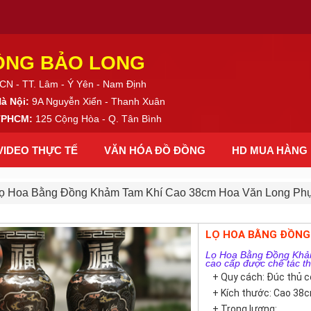
ỒNG BẢO LONG
CN - TT. Lâm - Ý Yên - Nam Định
Hà Nội:
9A Nguyễn Xiển - Thanh Xuân
 TPHCM:
125 Cộng Hòa - Q. Tân Bình
VIDEO THỰC TẾ
VĂN HÓA ĐỒ ĐỒNG
HD MUA HÀNG
ọ Hoa Bằng Đồng Khảm Tam Khí Cao 38cm Hoa Văn Long Ph
LỌ HOA BẰNG ĐỒNG
Lọ Hoa Bằng Đồng Khả
cao cấp được chế tác t
+ Quy cách: Đúc thủ 
+ Kích thước: Cao 38
+ Trọng lượng: