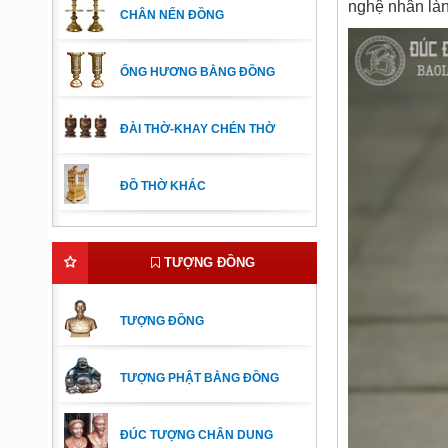
nghệ nhân là
CHÂN NẾN ĐỒNG
ỐNG HƯƠNG BẰNG ĐỒNG
ĐÀI THỜ-KHAY CHÉN THỜ
ĐỒ THỜ KHÁC
TƯỢNG ĐỒNG
TƯỢNG ĐỒNG
TƯỢNG PHẬT BẰNG ĐỒNG
ĐÚC TƯỢNG CHÂN DUNG