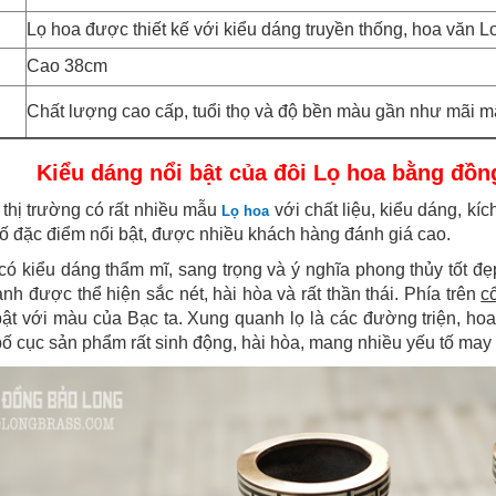
Lọ hoa được thiết kế với kiểu dáng truyền thống, hoa văn 
Cao 38cm
Chất lượng cao cấp, tuổi thọ và độ bền màu gần như mãi m
Kiểu dáng nổi bật của đôi Lọ hoa bằng đồ
n thị trường có rất nhiều mẫu
với chất liệu, kiểu dáng, k
Lọ hoa
ố đặc điểm nổi bật, được nhiều khách hàng đánh giá cao.
có kiểu dáng thẩm mĩ, sang trọng và ý nghĩa phong thủy tốt đ
ảnh được thể hiện sắc nét, hài hòa và rất thần thái. Phía trên
c
 bật với màu của Bạc ta. Xung quanh lọ là các đường triện, ho
bố cục sản phẩm rất sinh động, hài hòa, mang nhiều yếu tố may