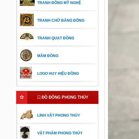
TRANH ĐỒNG MỸ NGHỆ
TRANH CHỮ BẰNG ĐỒNG
TRANH QUẠT ĐỒNG
MÂM ĐỒNG
LOGO HUY HIỆU ĐỒNG
ĐỒ ĐỒNG PHONG THỦY
LINH VẬT PHONG THỦY
VẬT PHẨM PHONG THỦY