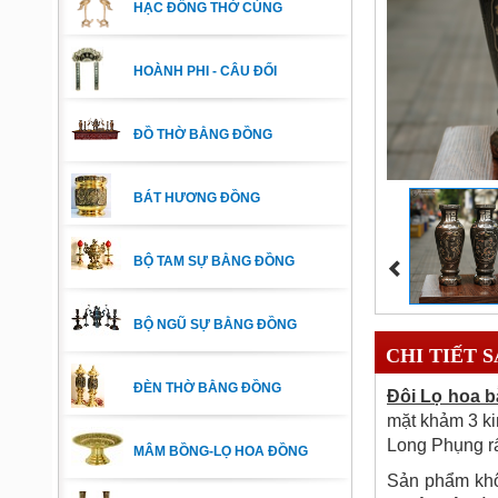
HẠC ĐỒNG THỜ CÚNG
HOÀNH PHI - CÂU ĐỐI
ĐỒ THỜ BẰNG ĐỒNG
BÁT HƯƠNG ĐỒNG
BỘ TAM SỰ BẰNG ĐỒNG
BỘ NGŨ SỰ BẰNG ĐỒNG
CHI TIẾT 
ĐÈN THỜ BẰNG ĐỒNG
Đôi Lọ hoa 
mặt khảm 3 kim
Long Phụng rấ
MÂM BỒNG-LỌ HOA ĐỒNG
Sản phẩm khôn