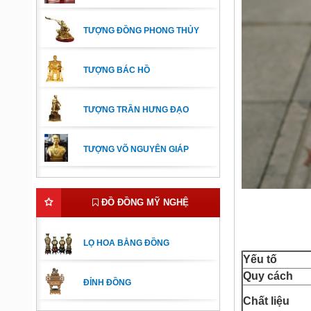
TƯỢNG ĐỒNG PHONG THỦY
TƯỢNG BÁC HỒ
TƯỢNG TRẦN HƯNG ĐẠO
TƯỢNG VÕ NGUYÊN GIÁP
ĐỒ ĐỒNG MỸ NGHỆ
LỌ HOA BẰNG ĐỒNG
Yếu tố
Quy cách
ĐỈNH ĐỒNG
Chất liệu