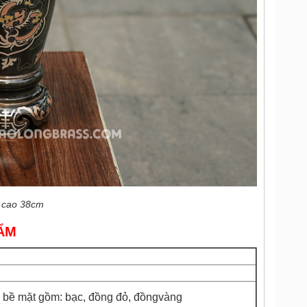
 cao 38cm
ẨM
m bề mặt gồm: bạc, đồng đỏ, đồngvàng