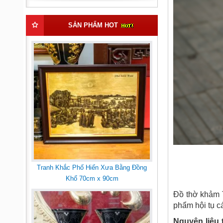
SẢN PHẨM HOT
Tranh Khắc Phố Hiến Xưa Bằng Đồng
Khổ 70cm x 90cm
Đồ thờ khảm T
phẩm hội tụ c
Nguyên liệu 