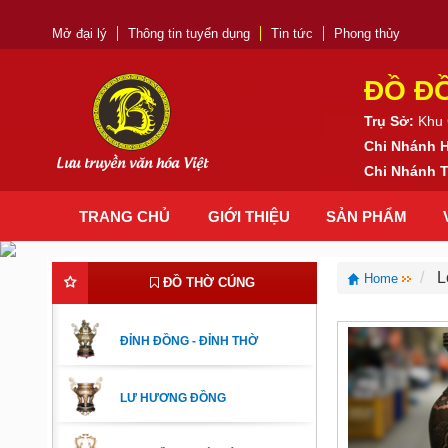
Mở đại lý
Thông tin tuyển dụng
Tin tức
Phong thủy
ĐỒ Đ
Trụ Sở:
Khu 
Chi Nhánh 
Lưu truyền văn hóa Việt
Chi Nhánh
TRANG CHỦ
GIỚI THIỆU
SẢN PHẨM
L
Home
ĐỒ THỜ CÚNG
ĐỈNH ĐỒNG - ĐỈNH THỜ
LƯ HƯƠNG ĐỒNG