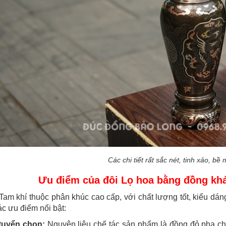
Các chi tiết rất sắc nét, tinh xảo, bề m
Ưu điểm của đôi Lọ hoa bằng đồng kh
am khí thuộc phân khúc cao cấp, với chất lượng tốt, kiểu dáng
ác ưu điểm nổi bật:
tuyển chọn:
Nguyên liệu chế tác sản phẩm là đồng đỏ pha ch