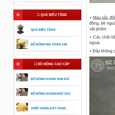
QUÀ BIẾU TẶNG
+
Màu sắc đôi
đồng, bề ngoà
vật phẩm.
QUÀ BIẾU TẶNG
+ Các chất l
ngoài.
ĐỒ ĐỒNG MẠ VÀNG 24K
+ Đây không c
ĐỒ ĐỒNG CAO CẤP
ĐỒ ĐỒNG KHẢM TAM KHÍ
ĐỒ ĐỒNG KHẢM NGŨ SẮC
THẾP VÀNG-DÁT VÀNG