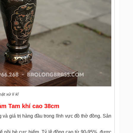
ặt xử lí kĩ
ảm Tam khí cao 38cm
 và giá trị hàng đầu trong lĩnh vực đồ thờ đồng. Sản
ế nồi hè cực hiếm. Tỷ lệ đồng cao từ 90-95%, được