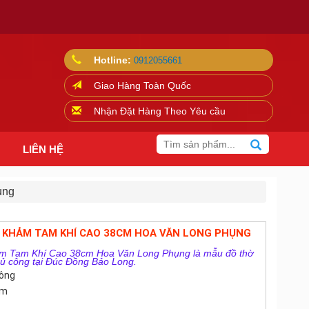
Hotline:
0912055661
Giao Hàng Toàn Quốc
Nhận Đặt Hàng Theo Yêu cầu
LIÊN HỆ
ụng
 KHẢM TAM KHÍ CAO 38CM HOA VĂN LONG PHỤNG
m Tam Khí Cao 38cm Hoa Văn Long Phụng là mẫu đồ thờ
hủ công tại Đúc Đồng Bảo Long.
công
cm