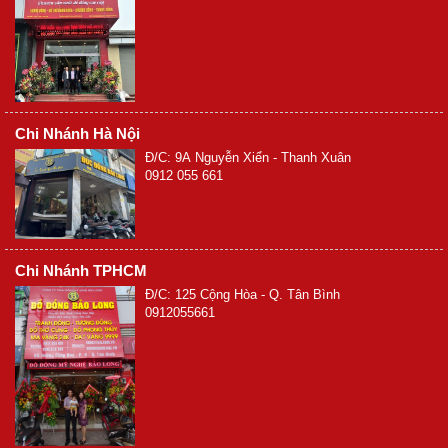
Chi Nhánh Hà Nội
Đ/C: 9A Nguyễn Xiển - Thanh Xuân
0912 055 661
Chi Nhánh TPHCM
Đ/C: 125 Cộng Hòa - Q. Tân Bình
0912055661