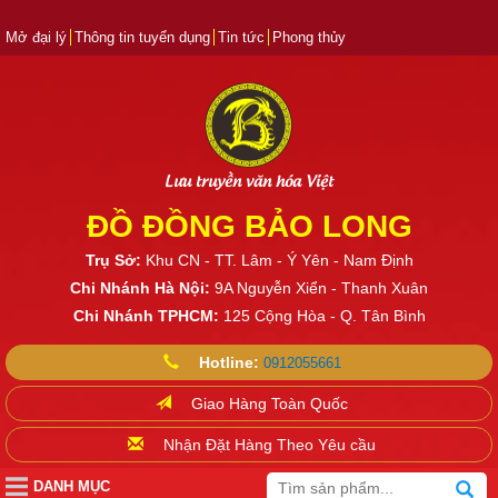
Mở đại lý
Thông tin tuyển dụng
Tin tức
Phong thủy
Lưu truyền văn hóa Việt
ĐỒ ĐỒNG BẢO LONG
Trụ Sở:
Khu CN - TT. Lâm - Ý Yên - Nam Định
Chi Nhánh Hà Nội:
9A Nguyễn Xiển - Thanh Xuân
Chi Nhánh TPHCM:
125 Cộng Hòa - Q. Tân Bình
Hotline:
0912055661
Giao Hàng Toàn Quốc
Nhận Đặt Hàng Theo Yêu cầu
DANH MỤC