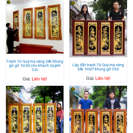
Tranh Tứ Quý mạ vàng 24k khung
Lắp đặt tranh Tứ Quý mạ vàng
gỗ gõ 1m33 cho khách Quỳnh
24k 1m07 khung gỗ Chò
Côi
Giá:
Liên hệ!
Giá:
Liên hệ!