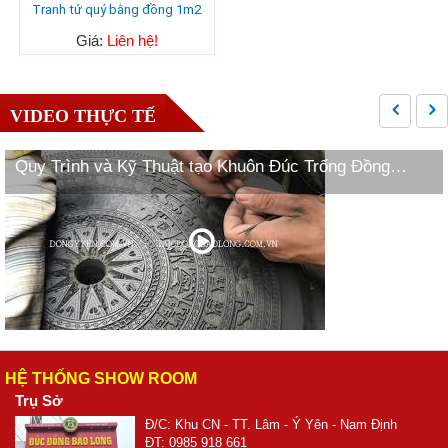
Tranh tứ quý bằng đồng 1m2
Giá:
Liên hệ!
VIDEO THỰC TẾ
Quy Trình và Kỹ Thuật tạo Khuôn Đúc Trống Đồng
Ngọc Lũ
HỆ THỐNG SHOW ROOM
Trụ Sở
Đ/C: Khu CN - TT. Lâm - Ý Yên - Nam Định
ĐT: 0985 918 661