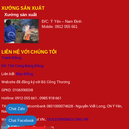
XƯỞNG SẢN XUẤT
Xưởng sản xuất
Đ/C: Ý Yên – Nam Định
Mobile: 0912 055 661
LIÊN HỆ VỚI CHÚNG TÔI
Tranh Đồng
Đồ Thờ Cúng Bằng Đồng
Liên kết:
Đúc Đồng
Website đã đăng ký với Bộ Công Thương
GPKD: 0106590038
Hotline: 0912 055 661 ; 0985 918 661
TK đặt hàng: Vietcombank 0831000074628 - Nguyễn Viết Long, CN Ý Yên,
Chat Zalo
Nam Định
Web: DONGYYEN.COM.VN ;
DUCDONGBAOLONG.VN
Chat Facebook
Email:
vietlongviva@gmail.com