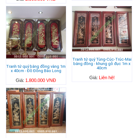
Tranh tứ quý Tùng-Cúc-Trúc-Mai
bằng đồng - khung gỗ đục 1m x
Tranh tứ quý bằng đồng vàng 1m
40cm
x 40cm - Đồ Đồng Bảo Long
Giá:
Liên hệ!
Giá:
1.800.000 VNĐ