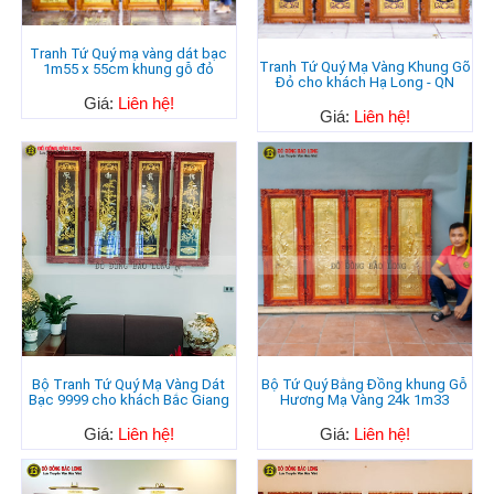
Tranh Tứ Quý mạ vàng dát bạc
Tranh Tứ Quý Mạ Vàng Khung Gõ
1m55 x 55cm khung gỗ đỏ
Đỏ cho khách Hạ Long - QN
Giá:
Liên hệ!
Giá:
Liên hệ!
Bộ Tranh Tứ Quý Mạ Vàng Dát
Bộ Tứ Quý Bằng Đồng khung Gỗ
Bạc 9999 cho khách Bắc Giang
Hương Mạ Vàng 24k 1m33
Giá:
Liên hệ!
Giá:
Liên hệ!