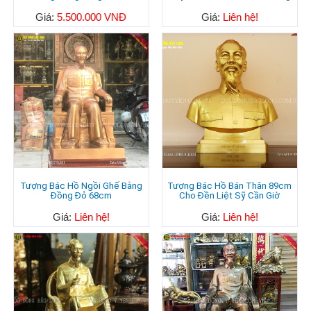
Giá:
5.500.000 VNĐ
Giá:
Liên hệ!
Tượng Bác Hồ Ngồi Ghế Bằng
Tượng Bác Hồ Bán Thân 89cm
Đồng Đỏ 68cm
Cho Đền Liệt Sỹ Cần Giờ
Giá:
Liên hệ!
Giá:
Liên hệ!