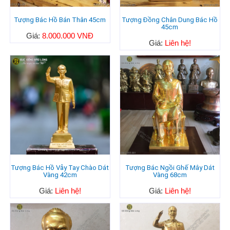
Tượng Bác Hồ Bán Thân 45cm
Tượng Đồng Chân Dung Bác Hồ
45cm
Giá:
8.000.000 VNĐ
Giá:
Liên hệ!
Tượng Bác Hồ Vẫy Tay Chào Dát
Tượng Bác Ngồi Ghế Mây Dát
Vàng 42cm
Vàng 68cm
Giá:
Liên hệ!
Giá:
Liên hệ!