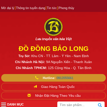
Mở đại lý
Thông tin tuyển dụng
Tin tức
Phong thủy
Lưu truyền văn hóa Việt
ĐỒ ĐỒNG BẢO LONG
Trụ Sở:
Khu CN - TT. Lâm - Ý Yên - Nam Định
Chi Nhánh Hà Nội:
9A Nguyễn Xiển - Thanh Xuân
Chi Nhánh TPHCM:
125 Cộng Hòa - Q. Tân Bình
Hotline:
0912055661
Giao Hàng Toàn Quốc
Nhận Đặt Hàng Theo Yêu cầu
DANH MỤC