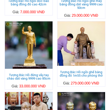
Tượng Bác Hồ ngồi đọc báo
Tượng Bác Hồ ngồi ghế mây
bằng đồng đỏ cao 42cm
bằng đồng dát vàng 9999 cao
50cm
Giá:
7.000.000 VNĐ
Giá:
29.000.000 VNĐ
Tượng Bắc Hồ ngồi ghế bằng
Tượng Bác Hồ đứng vẫy tay
đồng đỏ 1m55 cho phòng thờ
chào dát vàng 9999 cao 85cm
Giá:
279.000.000 VNĐ
Giá:
33.000.000 VNĐ