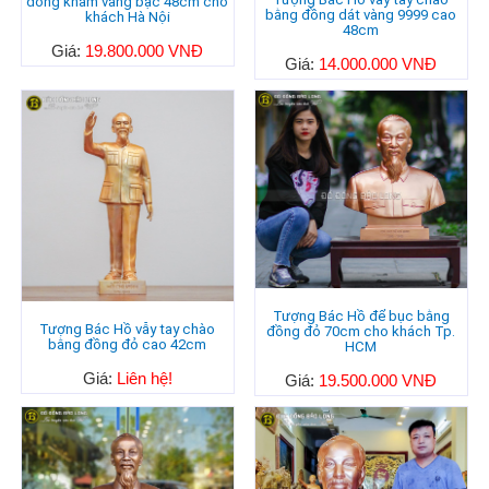
đồng khảm vàng bạc 48cm cho
bằng đồng dát vàng 9999 cao
khách Hà Nội
48cm
Giá:
19.800.000 VNĐ
Giá:
14.000.000 VNĐ
Tượng Bác Hồ để bục bằng
Tượng Bác Hồ vẫy tay chào
đồng đỏ 70cm cho khách Tp.
bằng đồng đỏ cao 42cm
HCM
Giá:
Liên hệ!
Giá:
19.500.000 VNĐ