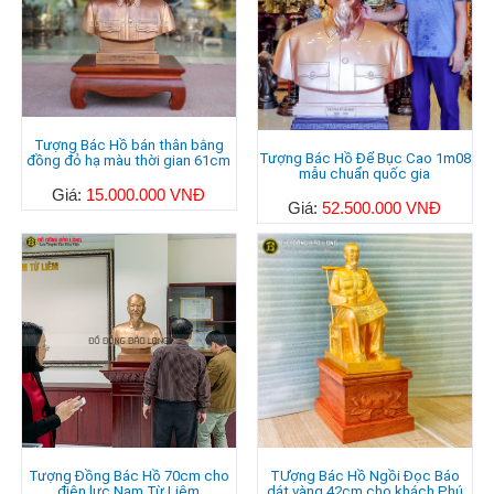
Tượng Bác Hồ bán thân bằng
Tượng Bác Hồ Để Bục Cao 1m08
đồng đỏ hạ màu thời gian 61cm
mẫu chuẩn quốc gia
Giá:
15.000.000 VNĐ
Giá:
52.500.000 VNĐ
Tượng Đồng Bác Hồ 70cm cho
TƯợng Bác Hồ Ngồi Đọc Báo
điện lực Nam Từ Liêm
dát vàng 42cm cho khách Phú