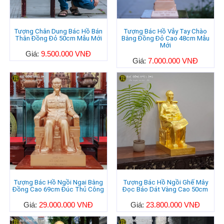
Tượng Chân Dung Bác Hồ Bán
Tượng Bác Hồ Vẫy Tay Chào
Thân Đồng Đỏ 50cm Mẫu Mới
Bằng Đồng Đỏ Cao 48cm Mẫu
Mới
Giá:
9.500.000 VNĐ
Giá:
7.000.000 VNĐ
Tượng Bác Hồ Ngồi Ngai Bằng
Tượng Bác Hồ Ngồi Ghế Mây
Đồng Cao 69cm Đúc Thủ Công
Đọc Báo Dát Vàng Cao 50cm
Giá:
29.000.000 VNĐ
Giá:
23.800.000 VNĐ