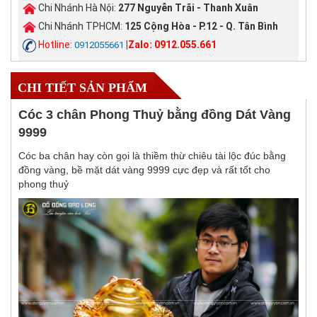
Chi Nhánh Hà Nội:
277 Nguyễn Trãi - Thanh Xuân
Chi Nhánh TPHCM:
125 Cộng Hòa - P.12 - Q. Tân Bình
Hotline:
|Zalo: 0912.055.661
0912055661
CHI TIẾT SẢN PHẨM
Cóc 3 chân Phong Thuỷ bằng đồng Dát Vàng
9999
Cóc ba chân hay còn gọi là thiềm thừ chiêu tài lộc đúc bằng
đồng vàng, bề mặt dát vàng 9999 cực đẹp và rất tốt cho
phong thuỷ