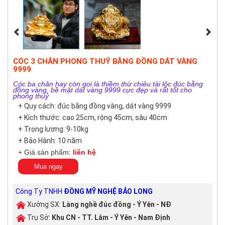
CÓC 3 CHÂN PHONG THUỶ BẰNG ĐỒNG DÁT VÀNG
9999
Cóc ba chân hay còn gọi là thiềm thừ chiêu tài lộc đúc bằng
đồng vàng, bề mặt dát vàng 9999 cực đẹp và rất tốt cho
phong thuỷ
+ Quy cách: đúc bằng đồng vàng, dát vàng 9999
+ Kích thước: cao 25cm, rộng 45cm, sâu 40cm
+ Trọng lượng: 9-10kg
+ Bảo Hành: 10 năm
+ Giá sản phẩm:
liên hệ
Mua ngay
Công Ty TNHH
ĐỒNG MỸ NGHỆ BẢO LONG
Xưởng SX:
Làng nghề đúc đồng - Ý Yên - NĐ
Trụ Sở:
Khu CN - TT. Lâm - Ý Yên - Nam Định