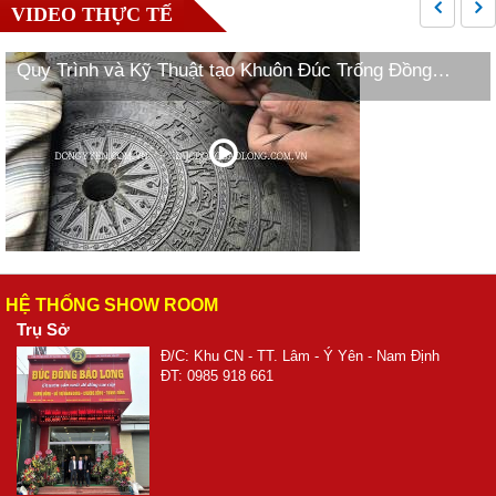
VIDEO THỰC TẾ
Quy Trình và Kỹ Thuật tạo Khuôn Đúc Trống Đồng
Ngọc Lũ
HỆ THỐNG SHOW ROOM
Trụ Sở
Đ/C: Khu CN - TT. Lâm - Ý Yên - Nam Định
ĐT: 0985 918 661