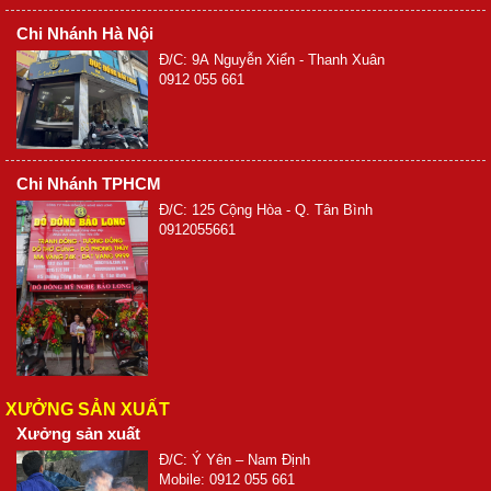
Chi Nhánh Hà Nội
Đ/C: 9A Nguyễn Xiển - Thanh Xuân
0912 055 661
Chi Nhánh TPHCM
Đ/C: 125 Cộng Hòa - Q. Tân Bình
0912055661
XƯỞNG SẢN XUẤT
Xưởng sản xuất
Đ/C: Ý Yên – Nam Định
Mobile: 0912 055 661