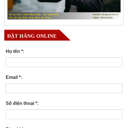
ĐẶT HÀNG ONLINE
Họ tên *:
Email *:
Số điện thoại *: