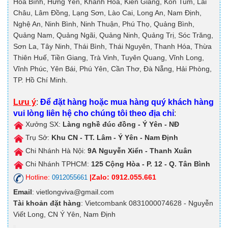
Hòa Bình, Hưng Yên, Khánh Hòa, Kiên Giang, Kon Tum, Lai
Châu, Lâm Đồng, Lạng Sơn, Lào Cai, Long An, Nam Định,
Nghệ An, Ninh Bình, Ninh Thuận, Phú Thọ, Quảng Bình,
Quảng Nam, Quảng Ngãi, Quảng Ninh, Quảng Trị, Sóc Trăng,
Sơn La, Tây Ninh, Thái Bình, Thái Nguyên, Thanh Hóa, Thừa
Thiên Huế, Tiền Giang, Trà Vinh, Tuyên Quang, Vĩnh Long,
Vĩnh Phúc, Yên Bái, Phú Yên, Cần Thơ, Đà Nẵng, Hải Phòng,
TP. Hồ Chí Minh.
Lưu ý
:
Để đặt hàng hoặc mua hàng quý khách hàng
vui lòng liên hệ cho chúng tôi theo địa chỉ
:
Xưởng SX:
Làng nghề đúc đồng - Ý Yên - NĐ
Trụ Sở:
Khu CN - TT. Lâm - Ý Yên - Nam Định
Chi Nhánh Hà Nội:
9A
Nguyễn Xiển - Thanh Xuân
Chi Nhánh TPHCM:
125
Cộng Hòa - P. 12 - Q. Tân Bình
Hotline:
|Zalo: 0912.055.661
0912055661
Email
: vietlongviva@gmail.com
Tài khoản đặt hàng
: Vietcombank 0831000074628 - Nguyễn
Viết Long, CN Ý Yên, Nam Định