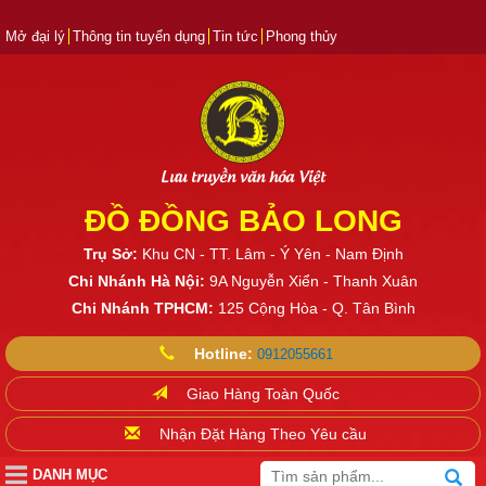
Mở đại lý
Thông tin tuyển dụng
Tin tức
Phong thủy
Lưu truyền văn hóa Việt
ĐỒ ĐỒNG BẢO LONG
Trụ Sở:
Khu CN - TT. Lâm - Ý Yên - Nam Định
Chi Nhánh Hà Nội:
9A Nguyễn Xiển - Thanh Xuân
Chi Nhánh TPHCM:
125 Cộng Hòa - Q. Tân Bình
Hotline:
0912055661
Giao Hàng Toàn Quốc
Nhận Đặt Hàng Theo Yêu cầu
DANH MỤC