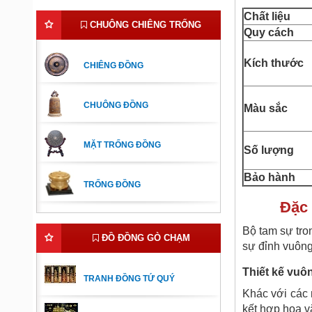
Chất
liệu
CHUÔNG CHIÊNG TRỐNG
Quy cách
Kích thước
CHIÊNG ĐỒNG
CHUÔNG ĐỒNG
Màu sắc
MẶT TRỐNG ĐỒNG
Số lượng
Bảo hành
TRỐNG ĐỒNG
Đặc 
Bộ tam sự tro
ĐỒ ĐỒNG GÒ CHẠM
sự đỉnh vuông
Thiết kế vuô
TRANH ĐỒNG TỨ QUÝ
Khác với các 
kết hợp hoa v