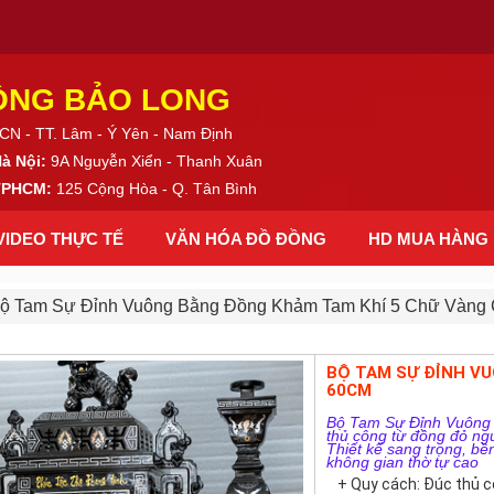
ỒNG BẢO LONG
CN - TT. Lâm - Ý Yên - Nam Định
Hà Nội:
9A Nguyễn Xiển - Thanh Xuân
 TPHCM:
125 Cộng Hòa - Q. Tân Bình
VIDEO THỰC TẾ
VĂN HÓA ĐỒ ĐỒNG
HD MUA HÀNG
ộ Tam Sự Đỉnh Vuông Bằng Đồng Khảm Tam Khí 5 Chữ Vàng
BỘ TAM SỰ ĐỈNH VU
60CM
Bộ Tam Sự Đỉnh Vuông
thủ công từ đồng đỏ ngu
Thiết kế sang trọng, bề
không gian thờ tự cao
+ Quy cách: Đúc thủ 