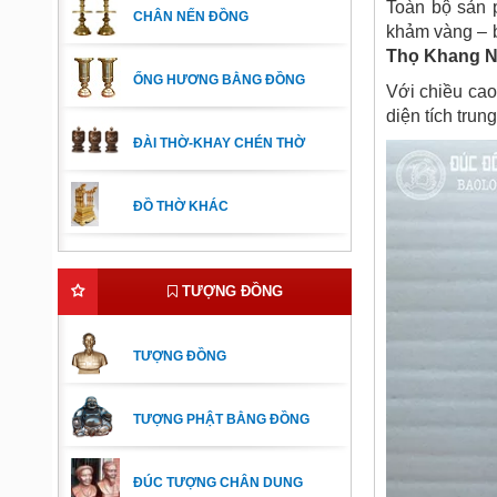
Toàn bộ sản 
CHÂN NẾN ĐỒNG
khảm vàng – b
Thọ Khang N
ỐNG HƯƠNG BẰNG ĐỒNG
Với chiều ca
diện tích trun
ĐÀI THỜ-KHAY CHÉN THỜ
ĐỒ THỜ KHÁC
TƯỢNG ĐỒNG
TƯỢNG ĐỒNG
TƯỢNG PHẬT BẰNG ĐỒNG
ĐÚC TƯỢNG CHÂN DUNG