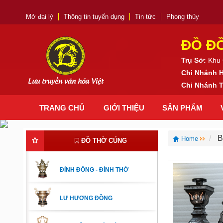
Mở đại lý
Thông tin tuyển dụng
Tin tức
Phong thủy
ĐỒ Đ
Trụ Sở:
Khu 
Chi Nhánh 
Lưu truyền văn hóa Việt
Chi Nhánh
TRANG CHỦ
GIỚI THIỆU
SẢN PHẨM
B
Home
ĐỒ THỜ CÚNG
ĐỈNH ĐỒNG - ĐỈNH THỜ
LƯ HƯƠNG ĐỒNG