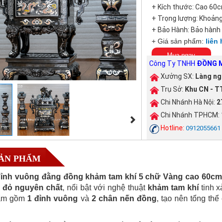
+ Kích thước: Cao 60
+ Trọng lượng: Khoảng
+ Bảo Hành: Bảo hành
+ Giá sản phẩm:
liên 
Mua ngay
Công Ty TNHH
ĐỒNG M
Xưởng SX:
Làng ng
Trụ Sở:
Khu CN - TT
Chi Nhánh Hà Nội:
2
Chi Nhánh TPHCM:
Hotline:
0912055661
SẢN PHẨM
ỉnh vuông đằng đồng khảm tam khí 5 chữ Vàng cao 60cm
 đỏ nguyên chất
, nổi bật với nghệ thuật
khảm tam khí
tinh 
hẩm gồm
1 đỉnh vuông
và
2 chân nến đồng
, tạo nên tổng th