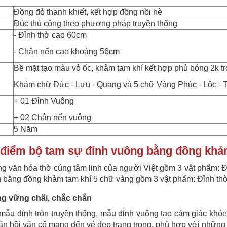
Đồng đỏ thanh khiết, kết hợp đồng nồi hè
Đúc thủ công theo phương pháp truyền thống
- Đỉnh thờ cao 60cm
- Chân nến cao khoảng 56cm
Bề mặt tạo màu vỏ ốc, khảm tam khí kết hợp phủ bóng 2k t
Khảm chữ Đức - Lưu - Quang và 5 chữ Vàng Phúc - Lộc - T
+ 01 Đỉnh Vuông
+ 02 Chân nến vuông
5 Năm
điểm bộ tam sự đỉnh vuông bằng đồng khả
ng văn hóa thờ cúng tâm linh của người Việt gồm 3 vật phẩm: Đ
 bằng đồng khảm tam khí 5 chữ vàng gồm 3 vật phẩm: Đỉnh th
ng vững chãi, chắc chắn
mẫu đỉnh tròn truyền thống, mẫu đỉnh vuông tạo cảm giác khỏe
ăn hồi văn cổ mang đến vẻ đẹp trang trọng, phù hợp với những 