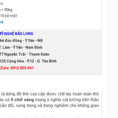
cm
 > 40kg
 10 bề mặt
hệ
Ỹ NGHỆ BẢO LONG
hề đúc đồng - Ý Yên - NĐ
. Lâm - Ý Yên - Nam Định
77 Nguyễn Trãi - Thanh Xuân
125 Cộng Hòa - P.12 - Q. Tân Bình
|Zalo: 0912.055.661
là dòng đồ thờ cao cấp được chế tác hoàn toàn thủ
xảo và
5 chữ vàng
mang ý nghĩa cát tường trên thân
ể cân đối, sang trọng và trang nghiêm cho không gian