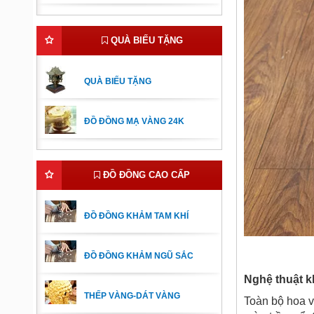
QUÀ BIẾU TẶNG
QUÀ BIẾU TẶNG
ĐỒ ĐỒNG MẠ VÀNG 24K
ĐỒ ĐỒNG CAO CẤP
ĐỒ ĐỒNG KHẢM TAM KHÍ
ĐỒ ĐỒNG KHẢM NGŨ SẮC
Nghệ thuật k
THẾP VÀNG-DÁT VÀNG
Toàn bộ hoa v