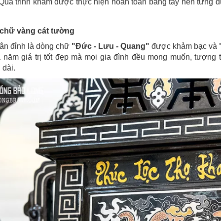
Quá trình khảm được thực hiện hoàn toàn bằng tay nên từng đ
 chữ vàng cát tường
thân đỉnh là dòng chữ
"Đức - Lưu - Quang"
được khảm bạc và
là năm giá trị tốt đẹp mà mọi gia đình đều mong muốn, tượng
 dài.