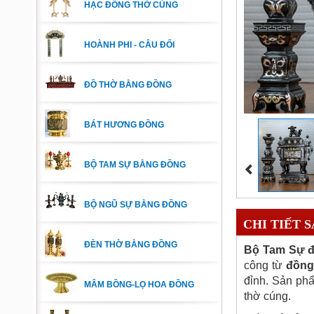
HẠC ĐỒNG THỜ CÚNG
HOÀNH PHI - CÂU ĐỐI
ĐỒ THỜ BẰNG ĐỒNG
BÁT HƯƠNG ĐỒNG
BỘ TAM SỰ BẰNG ĐỒNG
BỘ NGŨ SỰ BẰNG ĐỒNG
CHI TIẾT 
ĐÈN THỜ BẰNG ĐỒNG
Bộ Tam Sự đ
công từ
đồng
đỉnh. Sản p
MÂM BỒNG-LỌ HOA ĐỒNG
thờ cúng.