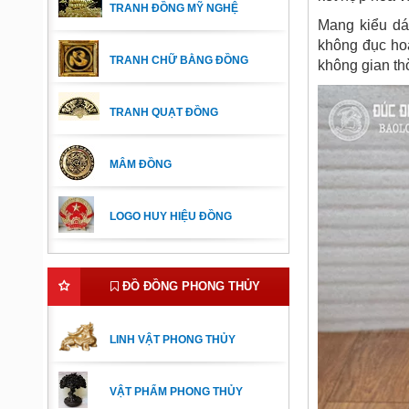
TRANH ĐỒNG MỸ NGHỆ
Mang kiểu dá
không đục hoa
TRANH CHỮ BẰNG ĐỒNG
không gian th
TRANH QUẠT ĐỒNG
MÂM ĐỒNG
LOGO HUY HIỆU ĐỒNG
ĐỒ ĐỒNG PHONG THỦY
LINH VẬT PHONG THỦY
VẬT PHẨM PHONG THỦY