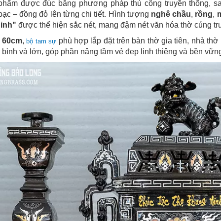
phẩm được đúc bằng phương pháp thủ công truyền thống, sa
ạc – đồng đỏ lên từng chi tiết. Hình tượng
nghê chầu
,
rồng
,
m
inh"
được thể hiện sắc nét, mang đậm nét văn hóa thờ cúng tr
o
60cm
,
phù hợp lắp đặt trên bàn thờ gia tiên, nhà th
bộ tam sự
g bình và lớn, góp phần nâng tầm vẻ đẹp linh thiêng và bền vững