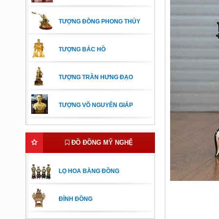
TƯỢNG ĐỒNG PHONG THỦY
TƯỢNG BÁC HỒ
TƯỢNG TRẦN HƯNG ĐẠO
TƯỢNG VÕ NGUYÊN GIÁP
ĐỒ ĐỒNG MỸ NGHỆ
LỌ HOA BẰNG ĐỒNG
ĐỈNH ĐỒNG