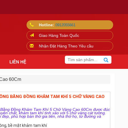
Hotline:
0912055661
Giao Hàng Toàn Quốc
Nhận Đặt Hàng Theo Yêu cầu
LIÊN HỆ
 Cao 60Cm
ÔNG BẰNG ĐỒNG KHẢM TAM KHÍ 5 CHỮ VÀNG CAO
 Bằng Đồng Khảm Tam Khí 5 Chữ Vàng Cao 60Cm được đúc
yên chất, khảm tam khí tinh xảo với 5 chữ vàng cát tường.
n đẹp, phù hợp bàn thờ gia tiên, nhà thờ họ, từ đường và
công, bề mặt khảm tam khí