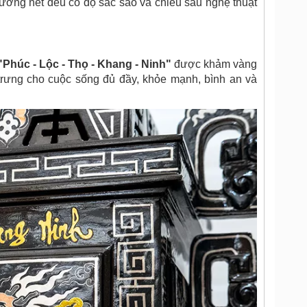
ường nét đều có độ sắc sảo và chiều sâu nghệ thuật
"Phúc - Lộc - Thọ - Khang - Ninh"
được khảm vàng
 trưng cho cuộc sống đủ đầy, khỏe mạnh, bình an và