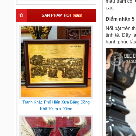
màu trầm cổ. 
cao.
SẢN PHẨM HOT
Điểm nhấn 5
Nổi bật trên 
tinh tế. Đây 
hạnh phúc lâu
Tranh Khắc Phố Hiến Xưa Bằng Đồng
Khổ 70cm x 90cm