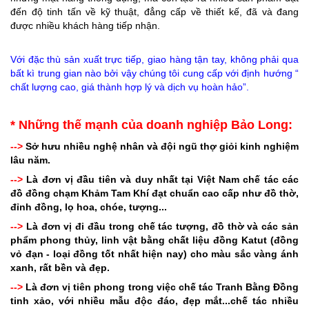
đến độ tinh tấn về kỹ thuật, đẳng cấp về thiết kế, đã và đang
được nhiều khách hàng tiếp nhận.
Với đặc thù sản xuất trực tiếp, giao hàng tận tay, không phải qua
bất kì trung gian nào bởi vậy chúng tôi cung cấp với định hướng “
chất lượng cao, giá thành hợp lý và dịch vụ hoàn hảo”.
* Những thế mạnh của doanh nghiệp Bảo Long:
-->
Sở hưu nhiều nghệ nhân và đội ngũ thợ giỏi kinh nghiệm
lâu năm.
-->
Là đơn vị đầu tiên và duy nhất tại Việt Nam chế tác các
đồ đồng chạm Khảm Tam Khí đạt chuẩn cao cấp như đồ thờ,
đỉnh đồng, lọ hoa, chóe, tượng...
-->
Là đơn vị đi đầu trong chế tác tượng, đồ thờ và các sản
phẩm phong thủy, linh vật bằng chất liệu đồng Katut (đồng
vỏ đạn - loại đồng tốt nhất hiện nay) cho màu sắc vàng ánh
xanh, rất bền và đẹp.
-->
Là đơn vị tiên phong trong việc chế tác Tranh Bằng Đồng
tinh xảo, với nhiều mẫu độc đáo, đẹp mắt...chế tác nhiều