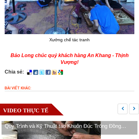
Xưởng chế tác tranh
Bảo Long chúc quý khách hàng An Khang - Thịnh
Vượng!
Chia sẻ:
BÀI VIẾT KHÁC:
VIDEO THỰC TẾ
Quy Trình và Kỹ Thuật tạo Khuôn Đúc Trống Đồng
Ngọc Lũ