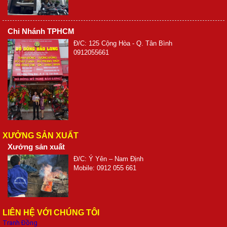
Chi Nhánh TPHCM
Đ/C: 125 Cộng Hòa - Q. Tân Bình
0912055661
XƯỞNG SẢN XUẤT
Xưởng sản xuất
Đ/C: Ý Yên – Nam Định
Mobile: 0912 055 661
LIÊN HỆ VỚI CHÚNG TÔI
Tranh Đồng