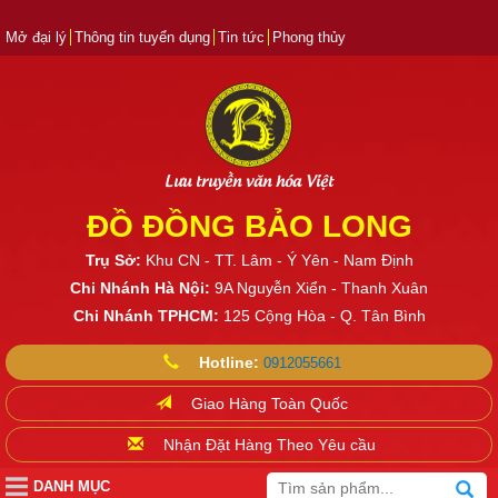
Mở đại lý
Thông tin tuyển dụng
Tin tức
Phong thủy
Lưu truyền văn hóa Việt
ĐỒ ĐỒNG BẢO LONG
Trụ Sở:
Khu CN - TT. Lâm - Ý Yên - Nam Định
Chi Nhánh Hà Nội:
9A Nguyễn Xiển - Thanh Xuân
Chi Nhánh TPHCM:
125 Cộng Hòa - Q. Tân Bình
Hotline:
0912055661
Giao Hàng Toàn Quốc
Nhận Đặt Hàng Theo Yêu cầu
DANH MỤC