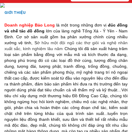
GIỚI THIỆU
Doanh nghiệp Bảo Long
là một trong những đơn vị
đúc đồng
và chế tác đồ đồng
lớn của làng nghề Tống Xá - Ý Yên - Nam
Định. Cơ sở sản xuất gồm ba phân xưởng chính cùng nhiều
xưởng vệ tinh, S
ở hữu một đội ngũ các thợ giỏi và nghệ nhân
xuất sắc, kinh nghiệm lâu năm
Chúng tôi đã sản xuất hàng trăm
loại sản phẩm bằng đồng với mẫu mã và kích thước đa dạng,
phong phú trong đó có các loại đồ thờ cúng, tượng đồng chân
dung, tượng đài, tượng phật, tranh đồng, trống đồng, chuông,
chiêng và các sản phẩm phong thủy, mỹ nghệ trang trí nộ ngoại
thất cao cấp, được kiểm soát từ đầu vào nguyên liệu cho đến đầu
ra thành phẩm, đảm bảo sản phẩm khi đưa ra thị trường đến tay
người dùng phải đạt tiêu chuẩn cả về thẩm mỹ và kỹ thuật…Với
tiêu chí xây dựng một thương hiệu Đồ Đồng Cao Cấp, chúng tôi
không ngừng học hỏi kinh nghiệm, chiêu mộ các nghệ nhân, thợ
giỏi, phân chia và hoàn thiện các công đoạn chế tác, kiểm soát
chặt chẽ trên từng khâu của quá trình sản xuất...tuyển trọn
nguyên liệu đồng thanh khiết, sưu tầm và thiết kế rất nhiều mẫu
mã độc đáo, đẹp mắt, chúng tôi không chỉ đáp ứng tốt nhu cầu
những mặt hàng thông dụng, mà còn tạo ra nhiều sản phẩm đạt