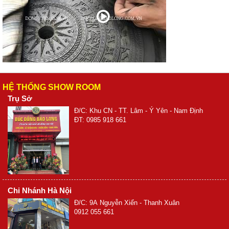
HỆ THỐNG SHOW ROOM
Trụ Sở
Đ/C: Khu CN - TT. Lâm - Ý Yên - Nam Định
ĐT: 0985 918 661
Chi Nhánh Hà Nội
Đ/C: 9A Nguyễn Xiển - Thanh Xuân
0912 055 661