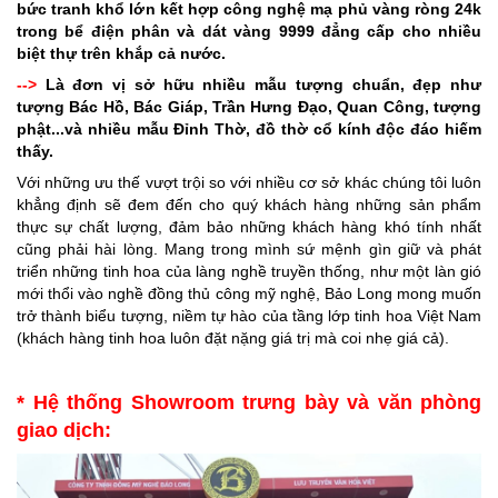
bức tranh khổ lớn kết hợp công nghệ mạ phủ vàng ròng 24k
trong bể điện phân và dát vàng 9999 đẳng cấp cho nhiều
biệt thự trên khắp cả nước.
-->
Là đơn vị sở hữu nhiều mẫu tượng chuẩn, đẹp như
tượng Bác Hồ, Bác Giáp, Trần Hưng Đạo, Quan Công, tượng
phật...và nhiều mẫu Đỉnh Thờ, đồ thờ cổ kính độc đáo hiếm
thấy.
Với những ưu thế vượt trội so với nhiều cơ sở khác chúng tôi luôn
khẳng định sẽ đem đến cho quý khách hàng những sản phẩm
thực sự chất lượng, đảm bảo những khách hàng khó tính nhất
cũng phải hài lòng. Mang trong mình sứ mệnh gìn giữ và phát
triển những tinh hoa của làng nghề truyền thống,
như một làn gió
mới thổi vào nghề đồng thủ công mỹ nghệ, Bảo Long mong muốn
trở thành biểu tượng, niềm tự hào của tầng lớp tinh hoa Việt Nam
(khách hàng tinh hoa luôn đặt nặng giá trị mà coi nhẹ giá cả).
* Hệ thống Showroom trưng bày và văn phòng
giao dịch: