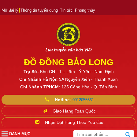
Mở đại lý
Thông tin tuyển dụng
Tin tức
Phong thủy
Lưu truyền văn hóa Việt
ĐỒ ĐỒNG BẢO LONG
Trụ Sở:
Khu CN - TT. Lâm - Ý Yên - Nam Định
Chi Nhánh Hà Nội:
9A Nguyễn Xiển - Thanh Xuân
Chi Nhánh TPHCM:
125 Cộng Hòa - Q. Tân Bình
Hotline:
0912055661
Giao Hàng Toàn Quốc
Nhận Đặt Hàng Theo Yêu cầu
DANH MỤC