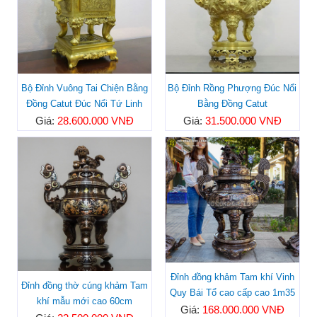
Bộ Đỉnh Vuông Tai Chiện Bằng
Bộ Đỉnh Rồng Phượng Đúc Nổi
Đồng Catut Đúc Nổi Tứ Linh
Bằng Đồng Catut
Giá:
28.600.000 VNĐ
Giá:
31.500.000 VNĐ
Đỉnh đồng khảm Tam khí Vinh
Đỉnh đồng thờ cúng khảm Tam
Quy Bái Tổ cao cấp cao 1m35
khí mẫu mới cao 60cm
Giá:
168.000.000 VNĐ