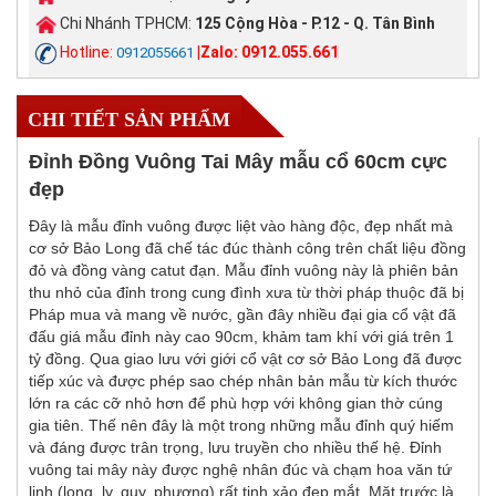
Chi Nhánh TPHCM:
125 Cộng Hòa - P.12 - Q. Tân Bình
Hotline:
|Zalo: 0912.055.661
0912055661
CHI TIẾT SẢN PHẨM
Đỉnh Đồng Vuông Tai Mây mẫu cổ 60cm cực
đẹp
Đây là mẫu đỉnh vuông được liệt vào hàng độc, đẹp nhất mà
cơ sở Bảo Long đã chế tác đúc thành công trên chất liệu đồng
đỏ và đồng vàng catut đạn. Mẫu đỉnh vuông này là phiên bản
thu nhỏ của đỉnh trong cung đình xưa từ thời pháp thuộc đã bị
Pháp mua và mang về nước, gần đây nhiều đại gia cổ vật đã
đấu giá mẫu đỉnh này cao 90cm, khảm tam khí với giá trên 1
tỷ đồng. Qua giao lưu với giới cổ vật cơ sở Bảo Long đã được
tiếp xúc và được phép sao chép nhân bản mẫu từ kích thước
lớn ra các cỡ nhỏ hơn để phù hợp với không gian thờ cúng
gia tiên. Thế nên đây là một trong những mẫu đỉnh quý hiếm
và đáng được trân trọng, lưu truyền cho nhiều thế hệ. Đỉnh
vuông tai mây này được nghệ nhân đúc và chạm hoa văn tứ
linh (long, ly, quy, phượng) rất tinh xảo đẹp mắt. Mặt trước là