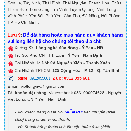
Sơn La, Tây Ninh, Thái Bình, Thái Nguyên, Thanh Hóa, Thừa
Thiên Huế, Tiền Giang, Trà Vinh, Tuyên Quang, Vĩnh Long,
Vĩnh Phúc, Yên Bái, Phú Yên, Cần Thơ, Đà Nẵng, Hải Phòng,
TP. Hồ Chí Minh.
Lưu ý
:
Để đặt hàng hoặc mua hàng quý khách hàng
vui lòng liên hệ cho chúng tôi theo địa chỉ
:
Xưởng SX:
Làng nghề đúc đồng - Ý Yên - NĐ
Trụ Sở:
Khu CN - TT. Lâm - Ý Yên - Nam Định
Chi Nhánh Hà Nội:
9A
Nguyễn Xiển - Thanh Xuân
Chi Nhánh TPHCM:
125
Cộng Hòa - P. 12 - Q. Tân Bình
Hotline:
|Zalo: 0912.055.661
0912055661
Email
: vietlongviva@gmail.com
Tài khoản đặt hàng
: Vietcombank 0831000074628 - Nguyễn
Viết Long, CN Ý Yên, Nam Định
- Với khách hàng ở Hà Nội
MIỄN PHÍ
vận chuyển (free
ship) trong phạm vi nội thành.
- Với Khách hàng ở các tỉnh lân cận hoặc ở xa (Miền