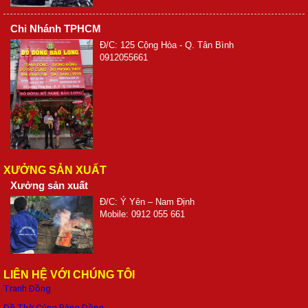
Chi Nhánh TPHCM
Đ/C: 125 Cộng Hòa - Q. Tân Bình
0912055661
XƯỞNG SẢN XUẤT
Xưởng sản xuất
Đ/C: Ý Yên – Nam Định
Mobile: 0912 055 661
LIÊN HỆ VỚI CHÚNG TÔI
Tranh Đồng
Đồ Thờ Cúng Bằng Đồng