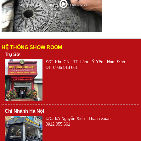
HỆ THỐNG SHOW ROOM
Trụ Sở
Đ/C: Khu CN - TT. Lâm - Ý Yên - Nam Định
ĐT: 0985 918 661
Chi Nhánh Hà Nội
Đ/C: 9A Nguyễn Xiển - Thanh Xuân
0912 055 661