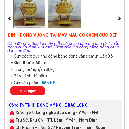
ĐỈNH ĐỒNG VUÔNG TAI MÂY MẪU CỔ 60CM CỰC ĐẸP
Đỉnh đồng vuông tai mây mẫu cổ phiên bản thu nhỏ từ 1 mẫu
trong cung đình xưa cao 60cm đúc thủ công bằng đồng catut
đạn cực đẹp
+ Quy cách: đúc thủ công bằng đồng vàng catut Liên Xô
+ Kích thước: 60cm
+ Trọng lượng: gần 30kg
+ Bảo Hành: 10 năm
+ Giá sản phẩm:
liên hệ
Mua ngay
Công Ty TNHH
ĐỒNG MỸ NGHỆ BẢO LONG
Xưởng SX:
Làng nghề đúc đồng - Ý Yên - NĐ
Trụ Sở:
Khu CN - TT. Lâm - Ý Yên - Nam Định
Chi Nhánh Hà Nội:
277 Nguyễn Trãi - Thanh Xuân