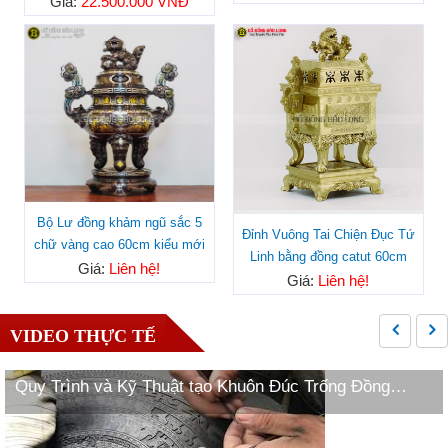
Giá:
22.500.000 VNĐ
Bộ Lư đồng khảm ngũ sắc 5
Đỉnh Vuông Tai Chiện Đục Tứ
chữ vàng cao 60cm kiểu mới
Linh bằng đồng catut 60cm
Giá:
Liên hệ!
Giá:
Liên hệ!
VIDEO THỰC TẾ
Quy Trình và Kỹ Thuật tạo Khuôn Đúc Trống Đồng
Ngọc Lũ