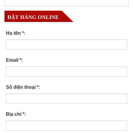
ĐẶT HÀNG ONLINE
Họ tên *:
Email *:
Số điện thoại *:
Địa chỉ *: