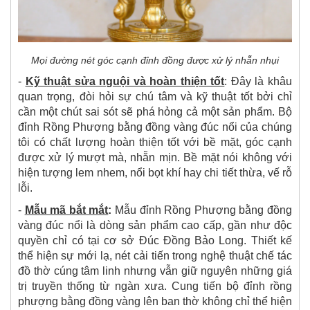
Mọi đường nét góc cạnh đỉnh đồng được xử lý nhẵn nhụi
-
Kỹ thuật sửa nguội và hoàn thiện tốt
:
Đây là khâu
quan trọng, đòi hỏi sự chú tâm và kỹ thuật tốt bởi chỉ
cần một chút sai sót sẽ phá hỏng cả một sản phẩm. Bộ
đỉnh Rồng Phượng bằng đồng vàng đúc nổi của chúng
tôi có chất lượng hoàn thiện tốt với bề mặt, góc cạnh
được xử lý mượt mà, nhẵn mịn. Bề mặt nói không với
hiện tượng lem nhem, nổi bọt khí hay chi tiết thừa, vế rỗ
lỗi.
-
Mẫu mã bắt mắt
:
Mẫu đỉnh Rồng Phượng bằng đồng
vàng đúc nổi là dòng sản phẩm cao cấp, gần như độc
quyền chỉ có tại cơ sở Đúc Đồng Bảo Long. Thiết kế
thể hiện sự mới lạ, nét cải tiến trong nghệ thuật chế tác
đồ thờ cúng tâm linh nhưng vẫn giữ nguyên những giá
trị truyền thống từ ngàn xưa. Cung tiến bộ đỉnh rồng
phượng bằng đồng vàng lên ban thờ không chỉ thể hiện