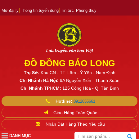
Mở đại lý
Thông tin tuyển dụng
Tin tức
Phong thủy
Lưu truyền văn hóa Việt
ĐỒ ĐỒNG BẢO LONG
Trụ Sở:
Khu CN - TT. Lâm - Ý Yên - Nam Định
Chi Nhánh Hà Nội:
9A Nguyễn Xiển - Thanh Xuân
Chi Nhánh TPHCM:
125 Cộng Hòa - Q. Tân Bình
Hotline:
0912055661
Giao Hàng Toàn Quốc
Nhận Đặt Hàng Theo Yêu cầu
DANH MỤC