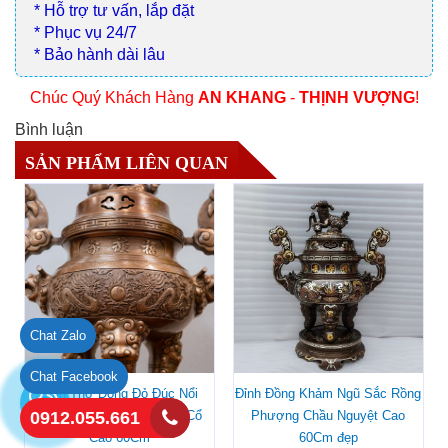
* Hỗ trợ tư vấn, lắp đặt
* Phục vụ 24/7
* Bảo hành dài lâu
Chúc Quý Khách Hàng
AN KHANG
-
THỊNH VƯỢNG
!
Bình luận
SẢN PHẨM LIÊN QUAN
Chat Zalo
Chat Facebook
Đỉnh Thờ Đồng Đỏ Đúc Nổi
Đỉnh Đồng Khảm Ngũ Sắc Rồng
Rồng Phượng Màu Trầm Cổ
Phượng Chầu Nguyệt Cao
0912.055.661
Cao 60Cm
60Cm đẹp