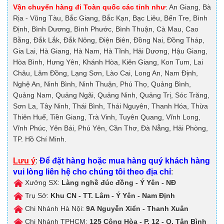
Vận chuyển hàng đi Toàn quốc các tỉnh như
: An Giang, Bà
Rịa - Vũng Tàu, Bắc Giang, Bắc Kạn, Bạc Liêu, Bến Tre, Bình
Định, Bình Dương, Bình Phước, Bình Thuận, Cà Mau, Cao
Bằng, Đắk Lắk, Đắk Nông, Điện Biên, Đồng Nai, Đồng Tháp,
Gia Lai, Hà Giang, Hà Nam, Hà Tĩnh, Hải Dương, Hậu Giang,
Hòa Bình, Hưng Yên, Khánh Hòa, Kiên Giang, Kon Tum, Lai
Châu, Lâm Đồng, Lạng Sơn, Lào Cai, Long An, Nam Định,
Nghệ An, Ninh Bình, Ninh Thuận, Phú Thọ, Quảng Bình,
Quảng Nam, Quảng Ngãi, Quảng Ninh, Quảng Trị, Sóc Trăng,
Sơn La, Tây Ninh, Thái Bình, Thái Nguyên, Thanh Hóa, Thừa
Thiên Huế, Tiền Giang, Trà Vinh, Tuyên Quang, Vĩnh Long,
Vĩnh Phúc, Yên Bái, Phú Yên, Cần Thơ, Đà Nẵng, Hải Phòng,
TP. Hồ Chí Minh.
Lưu ý
:
Để đặt hàng hoặc mua hàng quý khách hàng
vui lòng liên hệ cho chúng tôi theo địa chỉ
:
Xưởng SX:
Làng nghề đúc đồng - Ý Yên - NĐ
Trụ Sở:
Khu CN - TT. Lâm - Ý Yên - Nam Định
Chi Nhánh Hà Nội:
9A
Nguyễn Xiển - Thanh Xuân
Chi Nhánh TPHCM:
125
Cộng Hòa - P. 12 - Q. Tân Bình