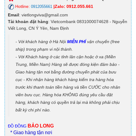
Hotline:
|Zalo: 0912.055.661
0912055661
Email
: vietlongviva@gmail.com
Tài khoản đặt hàng
: Vietcombank 0831000074628 - Nguyễn
Viết Long, CN Ý Yên, Nam Định
- Với khách hàng ở Hà Nội
MIỄN PHÍ
vận chuyển (free
ship) trong phạm vi nội thành.
- Với Khách hàng ở các tỉnh lân cận hoặc ở xa (Miền
Trung, Miền Nam) Hàng sẽ được đóng kiện đảm bảo -
Giao hàng tận nơi bằng đường chuyển phát của bưu
cục - Khi nhận hàng khách hàng kiểm tra hàng hóa
trước khi thanh toán tiền hàng và tiền CƯỚC cho nhân
viên bưu cục. Hàng hóa KHÔNG đúng yêu cầu đặt
hàng, khách hàng có quyền trả lại mà không phải chịu
bất kỳ chi phí nào.
BẢO LONG
ĐỒ ĐỒNG
* Giao hàng tận nơi