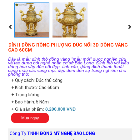
ĐỈNH ĐỒNG RỒNG PHƯỢNG ĐÚC NỔI 3D ĐỒNG VÀNG
CAO 60CM
Đây là mẫu đỉnh thờ đồng vàng "mẫu mới" được nghiên cứu
và tạo dựng bởi nghệ nhân cơ sở Bảo Long. Đỉnh thờ với kiểu
dáng hoa văn đúc nổi đẹp, tinh xảo, dáng đỉnh thanh thoát
cùng màu sắc vàng mộc đẹp đem đến sự trang nghiêm cho
phòng thờ.
+ Quy cách: Đúc thủ công
+ Kích thước: Cao 60cm
+ Trọng lượng:
+ Bảo Hành: 5 Năm
+ Giá sản phẩm:
8.200.000 VNĐ
Mua ngay
Công Ty TNHH
ĐỒNG MỸ NGHỆ BẢO LONG