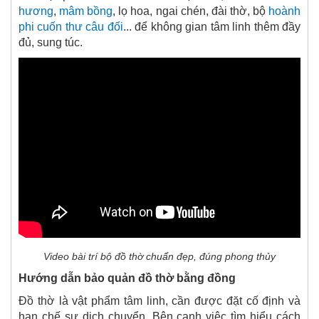
hương
,
mâm bồng
, lọ hoa, ngai chén, đài thờ, bộ
hoành
phi cuốn thư câu đối
... để không gian tâm linh thêm đầy
đủ, sung túc.
Video bài trí bộ đồ thờ chuẩn đẹp, đúng phong thủy
Hướng dẫn bảo quản đồ thờ bằng đồng
Đồ thờ là vật phẩm tâm linh, cần được đặt cố định và
hạn chế sự dịch chuyển. Bên cạnh việc tìm hiểu cách