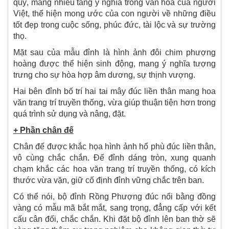
quý, mang nhiều tầng ý nghĩa trong văn hóa của người
Việt, thể hiện mong ước của con người về những điều
tốt đẹp trong cuộc sống, phúc đức, tài lộc và sự trường
thọ.
Mặt sau của mẫu đỉnh là hình ảnh đôi chim phượng
hoàng được thể hiện sinh động, mang ý nghĩa tượng
trưng cho sự hòa hợp âm dương, sự thịnh vượng.
Hai bên đỉnh bố trí hai tai mây đúc liền thân mang hoa
văn trang trí truyền thống, vừa giúp thuận tiện hơn trong
quá trình sử dụng và nâng, đặt.
+ Phần chân đế
Chân đế được khắc họa hình ảnh hổ phù đúc liền thân,
vô cùng chắc chắn. Đế đỉnh dáng tròn, xung quanh
chạm khắc các hoa văn trang trí truyền thống, có kích
thước vừa vặn, giữ cố định đỉnh vững chắc trên ban.
C
ó thể nói, bộ đỉnh Rồng Phượng đúc nổi bằng đồng
vàng có mẫu mã bắt mắt, sang trọng, đẳng cấp với kết
cấu cân đối, chắc chắn. Khi đặt bộ đỉnh lên ban thờ sẽ