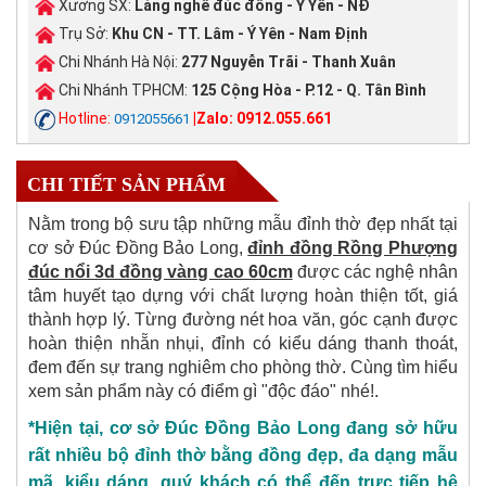
Xưởng SX:
Làng nghề đúc đồng - Ý Yên - NĐ
Trụ Sở:
Khu CN - TT. Lâm - Ý Yên - Nam Định
Chi Nhánh Hà Nội:
277 Nguyễn Trãi - Thanh Xuân
Chi Nhánh TPHCM:
125 Cộng Hòa - P.12 - Q. Tân Bình
Hotline:
|Zalo: 0912.055.661
0912055661
CHI TIẾT SẢN PHẨM
Nằm trong bộ sưu tập những mẫu đỉnh thờ đẹp nhất tại
cơ sở Đúc Đồng Bảo Long,
đỉnh đồng Rồng Phượng
đúc nổi 3d đồng vàng cao 60cm
được các nghệ nhân
tâm huyết tạo dựng với chất lượng hoàn thiện tốt, giá
thành hợp lý. Từng đường nét hoa văn, góc cạnh được
hoàn thiện nhẵn nhụi, đỉnh có kiểu dáng thanh thoát,
đem đến sự trang nghiêm cho phòng thờ. Cùng tìm hiểu
xem sản phẩm này có điểm gì "độc đáo" nhé!
.
*Hiện tại, cơ sở Đúc Đồng Bảo Long đang sở hữu
rất nhiều bộ đỉnh thờ bằng đồng đẹp, đa dạng mẫu
mã, kiểu dáng, quý khách có thể đến trực tiếp hệ