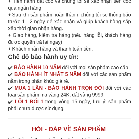
+ Tiến hành đặt cọc và chúng tôi sẽ xác nhận tiền cọc
qua ngân hàng
+ Sau khi sản phẩm hoàn thành, chúng tôi sẽ thông báo
trước 1 - 2 ngày để xác nhận và giúp khách hàng sắp
xếp thời gian nhận hàng.
+ Giao hàng, kiểm tra hàng (nếu hàng lỗi, khách hàng
được quyền trả lại ngay)
+ Khách nhận hàng và thanh toán tiền.
Chế độ bảo hành uy tín:
✔️
BẢO HÀNH 10 NĂM
đối với mọi sản phẩm cao cấp
✔️
BẢO HÀNH ÍT NHẤT 5 NĂM
đối với các sản phẩm
nằm trong phân khúc giá rẻ.
✔️
MUA 1 LẦN - BẢO HÀNH TRỌN ĐỜI
đối với các
loại sản phẩm mạ vàng 24K, dát vàng 9999.
✔️
LỖI 1 ĐỔI 1
trong vòng 15 ngày, lưu ý: sản phẩm
phải chưa được sử dụng.
HỎI - ĐÁP VỀ SẢN PHẨM