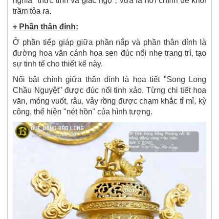
nghĩa "thức tỉnh và giác ngộ", vừa là nơi chính để khói
trầm tỏa ra.
+ Phần thân đỉnh:
Ở phần tiếp giáp giữa phần nắp và phần thân đỉnh là
đường hoa văn cánh hoa sen đúc nổi nhẹ trang trí, tạo
sự tinh tế cho thiết kế này.
Nổi bật chính giữa thân đỉnh là họa tiết "Song Long
Chầu Nguyệt" được đúc nổi tinh xảo. Từng chi tiết hoa
văn, móng vuốt, râu, vảy rồng được chạm khắc tỉ mỉ, kỳ
công, thể hiện "nét hồn" của hình tượng.