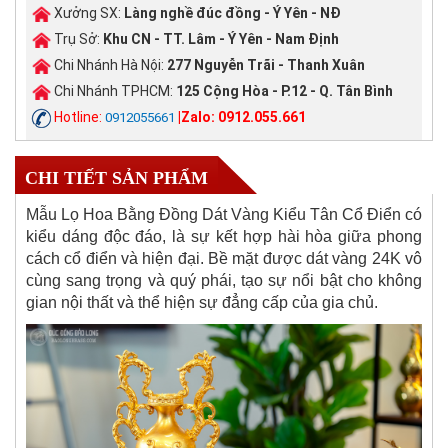
Xưởng SX:
Làng nghề đúc đồng - Ý Yên - NĐ
Trụ Sở:
Khu CN - TT. Lâm - Ý Yên - Nam Định
Chi Nhánh Hà Nội:
277 Nguyễn Trãi - Thanh Xuân
Chi Nhánh TPHCM:
125 Cộng Hòa - P.12 - Q. Tân Bình
Hotline:
|Zalo: 0912.055.661
0912055661
CHI TIẾT SẢN PHẨM
Mẫu Lọ Hoa Bằng Đồng Dát Vàng Kiểu Tân Cổ Điển có
kiểu dáng độc đáo, là sự kết hợp hài hòa giữa phong
cách cổ điển và hiện đại. Bề mặt được dát vàng 24K vô
cùng sang trọng và quý phái, tạo sự nổi bật cho không
gian nội thất và thể hiện sự đẳng cấp của gia chủ.