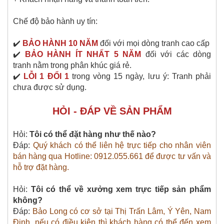
Chế độ bảo hành uy tín:
✔️
BẢO HÀNH 10 NĂM
đối với mọi dòng tranh cao cấp
✔️
BẢO HÀNH ÍT NHẤT 5 NĂM
đối với các
dòng
tranh
nằm trong phân khúc giá rẻ.
✔️
LỖI 1 ĐỔI 1
trong vòng 15 ngày, lưu ý: Tranh phải
chưa được sử dụng.
HỎI - ĐÁP VỀ SẢN PHẨM
Hỏi:
Tôi có thể đặt hàng như thế nào?
Đáp:
Quý khách có thể liên hệ trực tiếp cho nhân viên
bán hàng qua Hotline: 0912.055.661 để được tư vấn và
hỗ trợ đặt hàng.
Hỏi:
Tôi có thể về xưởng xem trực tiếp sản phẩm
không?
Đáp:
Bảo Long có cơ sở tại Thị Trấn Lâm, Ý Yên, Nam
Định, nếu có điều kiện thì khách hàng có thể đến xem