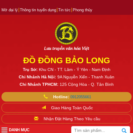
Mở đại lý
Thông tin tuyển dụng
Tin tức
Phong thủy
Lưu truyền văn hóa Việt
ĐỒ ĐỒNG BẢO LONG
Trụ Sở:
Khu CN - TT. Lâm - Ý Yên - Nam Định
Chi Nhánh Hà Nội:
9A Nguyễn Xiển - Thanh Xuân
Chi Nhánh TPHCM:
125 Cộng Hòa - Q. Tân Bình
Hotline:
0912055661
Giao Hàng Toàn Quốc
Nhận Đặt Hàng Theo Yêu cầu
DANH MỤC