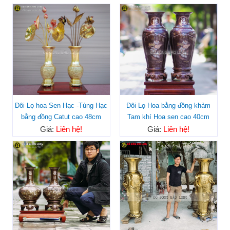
Đôi Lọ hoa Sen Hạc -Tùng Hạc
Đôi Lọ Hoa bằng đồng khảm
bằng đồng Catut cao 48cm
Tam khí Hoa sen cao 40cm
Giá:
Liên hệ!
Giá:
Liên hệ!