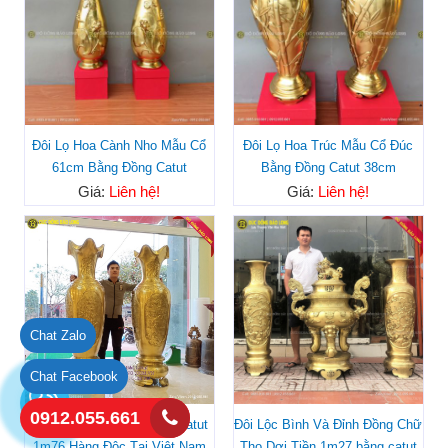
Đôi Lọ Hoa Cành Nho Mẫu Cổ
Đôi Lọ Hoa Trúc Mẫu Cổ Đúc
61cm Bằng Đồng Catut
Bằng Đồng Catut 38cm
Giá:
Liên hệ!
Giá:
Liên hệ!
Chat Zalo
Chat Facebook
0912.055.661
Đôi Lộc Bình Bằng Đồng Catut
Đôi Lộc Bình Và Đỉnh Đồng Chữ
1m76 Hàng Độc Tại Việt Nam
Thọ Dơi Tiền 1m27 bằng catut