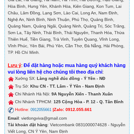
Hòa Bình, Hưng Yên, Khánh Hòa, Kiên Giang, Kon Tum, Lai
Châu, Lâm Đồng, Lạng Sơn, Lào Cai, Long An, Nam Định,
Nghệ An, Ninh Bình, Ninh Thuận, Phú Thọ, Quảng Bình,
Quảng Nam, Quảng Ngãi, Quảng Ninh, Quảng Trị, Sóc Trăng,
Sơn La, Tây Ninh, Thái Bình, Thái Nguyên, Thanh Hóa, Thừa
Thiên Huế, Tiền Giang, Trà Vinh, Tuyên Quang, Vĩnh Long,
Vĩnh Phúc, Yên Bái, Phú Yên, Cần Thơ, Đà Nẵng, Hải Phòng,
TP. Hồ Chí Minh.
Lưu ý
:
Để đặt hàng hoặc mua hàng quý khách hàng
vui lòng liên hệ cho chúng tôi theo địa chỉ
:
Xưởng SX:
Làng nghề đúc đồng - Ý Yên - NĐ
Trụ Sở:
Khu CN - TT. Lâm - Ý Yên - Nam Định
Chi Nhánh Hà Nội:
9A
Nguyễn Xiển - Thanh Xuân
Chi Nhánh TPHCM:
125
Cộng Hòa - P. 12 - Q. Tân Bình
Hotline:
|Zalo: 0912.055.661
0912055661
Email
: vietlongviva@gmail.com
Tài khoản đặt hàng
: Vietcombank 0831000074628 - Nguyễn
Viết Long, CN Ý Yên, Nam Định