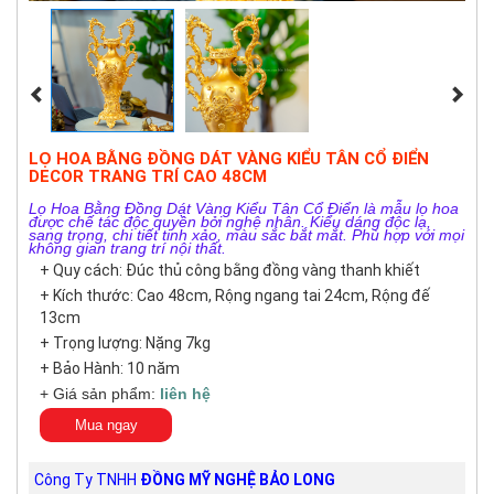
LỌ HOA BẰNG ĐỒNG DÁT VÀNG KIỂU TÂN CỔ ĐIỂN
DECOR TRANG TRÍ CAO 48CM
Lọ Hoa Bằng Đồng Dát Vàng Kiểu Tân Cổ Điển là mẫu lọ hoa
được chế tác độc quyền bởi nghệ nhân. Kiểu dáng độc lạ,
sang trọng, chi tiết tinh xảo, màu sắc bắt mắt. Phù hợp với mọi
không gian trang trí nội thất.
+ Quy cách: Đúc thủ công bằng đồng vàng thanh khiết
+ Kích thước: Cao 48cm, Rộng ngang tai 24cm, Rộng đế
13cm
+ Trọng lượng: Nặng 7kg
+ Bảo Hành: 10 năm
+ Giá sản phẩm:
liên hệ
Mua ngay
Công Ty TNHH
ĐỒNG MỸ NGHỆ BẢO LONG