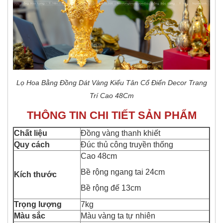
Lọ Hoa Bằng Đ​ồng Dát Vàng Kiểu Tân Cổ Điển Decor Trang
Trí Cao 48Cm
THÔNG TIN CHI TIẾT SẢN PHẨM
Chất
liệu
Đồng vàng thanh khiết
Quy cách
Đúc thủ công truyền thống
Cao 48cm
Bề rộng ngang tai 24cm
Kích thước
Bề rộng đế 13cm
Trọng lượng
7kg
Màu sắc
Màu vàng ta tự nhiên