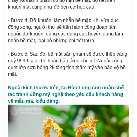
chảy và thành phẩm có độ mịn bề mặt, độ nét trên
khuôn mặt cũng như độ bền cơ học cao.
- Bước 4: Dỡ khuôn, làm nhẵn bề mặt: Khi vừa đúc
đồng xong, người thợ sẽ tiến hành công đoạn làm
nguội, dỡ khuôn, dùng các dụng cụ chuyên dụng làm
nhẵn bề mặt, loại bỏ những chi tiết thừa.
- Bước 5: Sau đó, bề mặt sản phẩm sẽ được thếp vàng
quỳ 9999 sao cho hoàn hảo từng chi tiết. Ngoài cùng
quét lớp sơn bóng 2k tăng tính thẩm mỹ vào bảo vệ bề
mặt.
Ngoài kích thước trên, tại Bảo Long còn nhận chế
tác
tranh đồng mỹ nghệ
theo yêu cầu khách hàng
về mẫu mã, kiểu dáng.