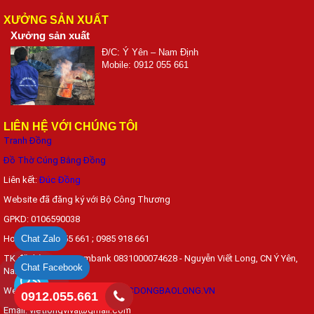
XƯỞNG SẢN XUẤT
Xưởng sản xuất
Đ/C: Ý Yên – Nam Định
Mobile: 0912 055 661
LIÊN HỆ VỚI CHÚNG TÔI
Tranh Đồng
Đồ Thờ Cúng Bằng Đồng
Liên kết:
Đúc Đồng
Website đã đăng ký với Bộ Công Thương
GPKD: 0106590038
Hotline: 0912 055 661 ; 0985 918 661
Chat Zalo
TK đặt hàng: Vietcombank 0831000074628 - Nguyễn Viết Long, CN Ý Yên,
Chat Facebook
Nam Định
Web: DONGYYEN.COM.VN ;
DUCDONGBAOLONG.VN
0912.055.661
Email:
vietlongviva@gmail.com