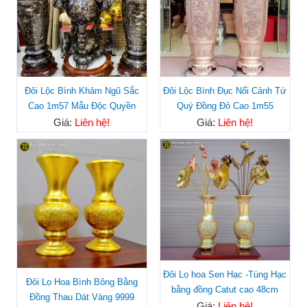
Đôi Lộc Bình Khảm Ngũ Sắc
Đôi Lộc Bình Đục Nổi Cảnh Tứ
Cao 1m57 Mẫu Độc Quyền
Quý Đồng Đỏ Cao 1m55
Giá:
Liên hệ!
Giá:
Liên hệ!
Đôi Lọ hoa Sen Hạc -Tùng Hạc
Đôi Lọ Hoa Bình Bông Bằng
bằng đồng Catut cao 48cm
Đồng Thau Dát Vàng 9999
Giá:
Liên hệ!