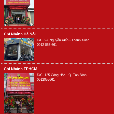
Chi Nhánh Hà Nội
Đ/C: 9A Nguyễn Xiển - Thanh Xuân
0912 055 661
Chi Nhánh TPHCM
Đ/C: 125 Cộng Hòa - Q. Tân Bình
0912055661