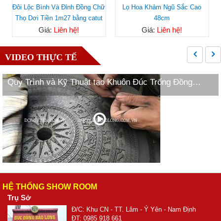
Đôi Lộc Bình Và Đỉnh Đồng Chữ
Lọ Hoa Khảm Ngũ Sắc Cao
Thọ Dơi Tiền 1m27 bằng catut
48cm
Giá:
Liên hệ!
Giá:
Liên hệ!
VIDEO THỰC TẾ
Quy Trình và Kỹ Thuật tạo Khuôn Đúc Trống Đồng
Ngọc Lũ
HỆ THỐNG SHOW ROOM
Trụ Sở
Đ/C: Khu CN - TT. Lâm - Ý Yên - Nam Định
ĐT: 0985 918 661