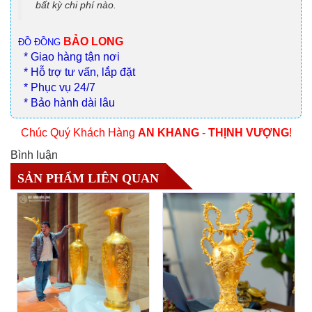
bất kỳ chi phí nào.
BẢO LONG
ĐỒ ĐỒNG
* Giao hàng tận nơi
* Hỗ trợ tư vấn, lắp đặt
* Phục vụ 24/7
* Bảo hành dài lâu
Chúc Quý Khách Hàng
AN KHANG
-
THỊNH VƯỢNG
!
Bình luận
SẢN PHẨM LIÊN QUAN