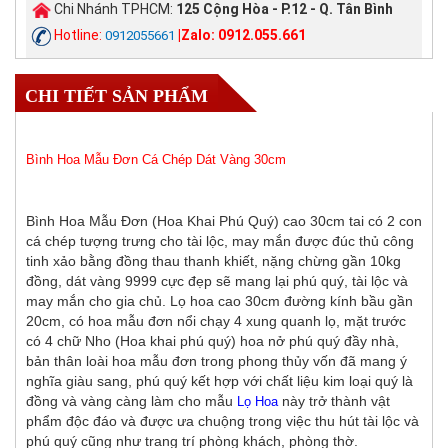
Chi Nhánh TPHCM:
125 Cộng Hòa - P.12 - Q. Tân Bình
Hotline:
|Zalo: 0912.055.661
0912055661
CHI TIẾT SẢN PHẨM
Bình Hoa Mẫu Đơn Cá Chép Dát Vàng 30cm
Bình Hoa Mẫu Đơn (Hoa Khai Phú Quý) cao 30cm tai có 2 con
cá chép tượng trưng cho tài lộc, may mắn được đúc thủ công
tinh xảo bằng đồng thau thanh khiết, nặng chừng gần 10kg
đồng, dát vàng 9999 cực đẹp sẽ mang lại phú quý, tài lộc và
may mắn cho gia chủ. Lọ hoa cao 30cm đường kính bầu gần
20cm, có hoa mẫu đơn nổi chạy 4 xung quanh lọ, mặt trước
có 4 chữ Nho (Hoa khai phú quý) hoa nở phú quý đầy nhà,
bản thân loài hoa mẫu đơn trong phong thủy vốn đã mang ý
nghĩa giàu sang, phú quý kết hợp với chất liệu kim loại quý là
đồng và vàng càng làm cho mẫu
này trở thành vật
Lọ Hoa
phẩm độc đáo và được ưa chuộng trong việc thu hút tài lộc và
phú quý cũng như trang trí phòng khách, phòng thờ.