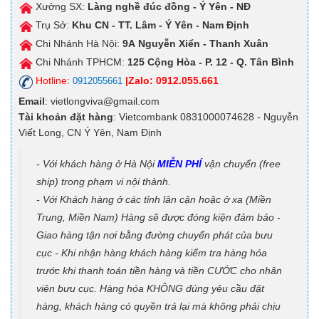
Xưởng SX:
Làng nghề đúc đồng - Ý Yên - NĐ
Trụ Sở:
Khu CN - TT. Lâm - Ý Yên - Nam Định
Chi Nhánh Hà Nội:
9A
Nguyễn Xiển - Thanh Xuân
Chi Nhánh TPHCM:
125
Cộng Hòa - P. 12 - Q. Tân Bình
Hotline:
|Zalo: 0912.055.661
0912055661
Email
: vietlongviva@gmail.com
Tài khoản đặt hàng
: Vietcombank 0831000074628 - Nguyễn
Viết Long, CN Ý Yên, Nam Định
- Với khách hàng ở Hà Nội
MIỄN PHÍ
vận chuyển (free
ship) trong phạm vi nội thành.
- Với Khách hàng ở các tỉnh lân cận hoặc ở xa (Miền
Trung, Miền Nam) Hàng sẽ được đóng kiện đảm bảo -
Giao hàng tận nơi bằng đường chuyển phát của bưu
cục - Khi nhận hàng khách hàng kiểm tra hàng hóa
trước khi thanh toán tiền hàng và tiền CƯỚC cho nhân
viên bưu cục. Hàng hóa KHÔNG đúng yêu cầu đặt
hàng, khách hàng có quyền trả lại mà không phải chịu