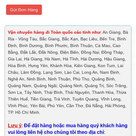
Gửi Đơn Hàng
Vận chuyển hàng đi Toàn quốc các tỉnh như
: An Giang, Bà
Rịa - Vũng Tàu, Bắc Giang, Bắc Kạn, Bạc Liêu, Bến Tre, Bình
Định, Bình Dương, Bình Phước, Bình Thuận, Cà Mau, Cao
Bằng, Đắk Lắk, Đắk Nông, Điện Biên, Đồng Nai, Đồng Tháp,
Gia Lai, Hà Giang, Hà Nam, Hà Tĩnh, Hải Dương, Hậu Giang,
Hòa Bình, Hưng Yên, Khánh Hòa, Kiên Giang, Kon Tum, Lai
Châu, Lâm Đồng, Lạng Sơn, Lào Cai, Long An, Nam Định,
Nghệ An, Ninh Bình, Ninh Thuận, Phú Thọ, Quảng Bình,
Quảng Nam, Quảng Ngãi, Quảng Ninh, Quảng Trị, Sóc Trăng,
Sơn La, Tây Ninh, Thái Bình, Thái Nguyên, Thanh Hóa, Thừa
Thiên Huế, Tiền Giang, Trà Vinh, Tuyên Quang, Vĩnh Long,
Vĩnh Phúc, Yên Bái, Phú Yên, Cần Thơ, Đà Nẵng, Hải Phòng,
TP. Hồ Chí Minh.
Lưu ý
:
Để đặt hàng hoặc mua hàng quý khách hàng
vui lòng liên hệ cho chúng tôi theo địa chỉ
: