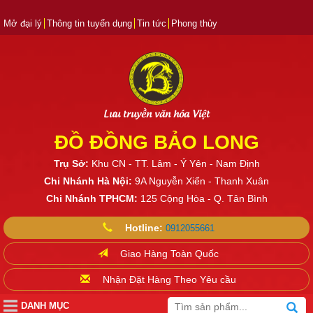
Mở đại lý
Thông tin tuyển dụng
Tin tức
Phong thủy
Lưu truyền văn hóa Việt
ĐỒ ĐỒNG BẢO LONG
Trụ Sở:
Khu CN - TT. Lâm - Ý Yên - Nam Định
Chi Nhánh Hà Nội:
9A Nguyễn Xiển - Thanh Xuân
Chi Nhánh TPHCM:
125 Cộng Hòa - Q. Tân Bình
Hotline:
0912055661
Giao Hàng Toàn Quốc
Nhận Đặt Hàng Theo Yêu cầu
DANH MỤC