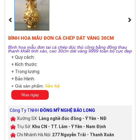
BÌNH HOA MẪU ĐƠN CÁ CHÉP DÁT VÀNG 30CM
Bình hoa mẫu đơn tai cá chép đúc thủ công bằng đồng thau
thanh khiết tinh xảo, cao 30cm dát vàng 9999 toàn bộ cực đẹp
+ Quy cách:
+ Kích thước:
+ Trọng lượng:
+ Bảo Hành:
+ Giá sản phẩm:
liên hệ
Mua ngay
Công Ty TNHH
ĐỒNG MỸ NGHỆ BẢO LONG
Xưởng SX:
Làng nghề đúc đồng - Ý Yên - NĐ
Trụ Sở:
Khu CN - TT. Lâm - Ý Yên - Nam Định
Chi Nhánh Hà Nội:
277 Nguyễn Trãi - Thanh Xuân