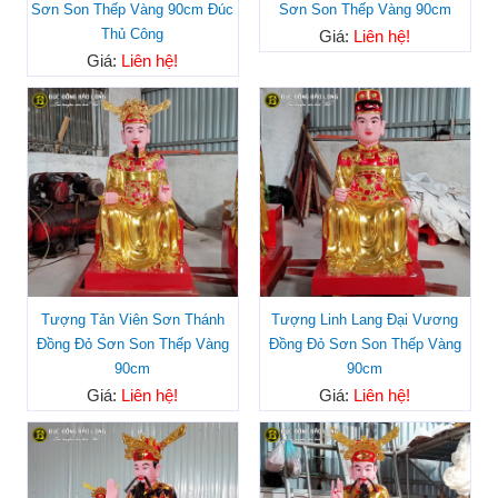
Sơn Son Thếp Vàng 90cm Đúc
Sơn Son Thếp Vàng 90cm
Thủ Công
Giá:
Liên hệ!
Giá:
Liên hệ!
Tượng Tản Viên Sơn Thánh
Tượng Linh Lang Đại Vương
Đồng Đỏ Sơn Son Thếp Vàng
Đồng Đỏ Sơn Son Thếp Vàng
90cm
90cm
Giá:
Liên hệ!
Giá:
Liên hệ!