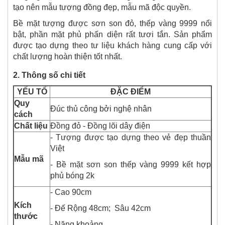
tạo nên mẫu tượng đồng đẹp, mẫu mã độc quyền.
Bề mặt tượng được sơn son đỏ, thếp vàng 9999 nổi
bật, phần mặt phủ phấn diện rất tươi tắn. Sản phẩm
được tạo dựng theo tư liệu khách hàng cung cấp với
chất lượng hoàn thiện tốt nhất.
2. Thông số chi tiết
YẾU TỐ
ĐẶC ĐIỂM
Quy
Đúc thủ công bởi nghệ nhân
cách
Chất liệu
Đồng đỏ - Đồng lõi dây điện
- Tượng được tạo dựng theo vẻ đẹp thuần
Việt
Mẫu mã
- Bề mặt sơn son thếp vàng 9999 kết hợp
phủ bóng 2k
- Cao 90cm
Kích
- Đế Rộng 48cm;
Sâu 42cm
thước
- Nặng khoảng