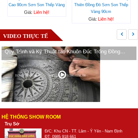
Cao 90cm Sơn Son Thếp Vàng
Thiên Đồng Đỏ Sơn Son Thếp
Vàng 90cm
Giá:
Liên hệ!
Giá:
Liên hệ!
VIDEO THỰC TẾ
Quy Trình và Kỹ Thuật tạo Khuôn Đúc Trống Đồng
Ngọc Lũ
HỆ THỐNG SHOW ROOM
Trụ Sở
Đ/C: Khu CN - TT. Lâm - Ý Yên - Nam Định
ĐT: 0985 918 661