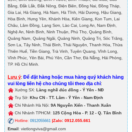
Bằng, Đắk Lắk, Đắk Nông, Điện Biên, Đồng Nai, Đồng Tháp,
Gia Lai, Hà Giang, Hà Nam, Hà Tĩnh, Hải Dương, Hậu Giang,
Hòa Bình, Hưng Yên, Khánh Hòa, Kiên Giang, Kon Tum, Lai
Châu, Lâm Đồng, Lạng Sơn, Lào Cai, Long An, Nam Định,
Nghệ An, Ninh Bình, Ninh Thuận, Phú Thọ, Quảng Bình,
Quảng Nam, Quảng Ngãi, Quảng Ninh, Quảng Trị, Sóc Trăng,
Sơn La, Tây Ninh, Thái Bình, Thái Nguyên, Thanh Hóa, Thừa
Thiên Huế, Tiền Giang, Trà Vinh, Tuyên Quang, Vĩnh Long,
Vĩnh Phúc, Yên Bái, Phú Yên, Cần Thơ, Đà Nẵng, Hải Phòng,
TP. Hồ Chí Minh.
Lưu ý
:
Để đặt hàng hoặc mua hàng quý khách hàng
vui lòng liên hệ cho chúng tôi theo địa chỉ
:
Xưởng SX:
Làng nghề đúc đồng - Ý Yên - NĐ
Trụ Sở:
Khu CN - TT. Lâm - Ý Yên - Nam Định
Chi Nhánh Hà Nội:
9A
Nguyễn Xiển - Thanh Xuân
Chi Nhánh TPHCM:
125
Cộng Hòa - P. 12 - Q. Tân Bình
Hotline:
|Zalo: 0912.055.661
0912055661
Email
: vietlongviva@gmail.com