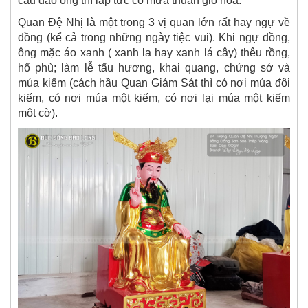
cầu đảo ông thì lập tức có mưa thuận gió hòa.
Quan Đệ Nhị là một trong 3 vị quan lớn rất hay ngự về
đồng (kể cả trong những ngày tiệc vui). Khi ngự đồng,
ông mặc áo xanh ( xanh la hay xanh lá cây) thêu rồng,
hổ phù; làm lễ tấu hương, khai quang, chứng sớ và
múa kiếm (cách hầu Quan Giám Sát thì có nơi múa đôi
kiếm, có nơi múa một kiếm, có nơi lại múa một kiếm
một cờ).