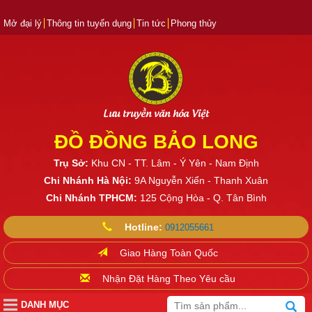
Mở đại lý
Thông tin tuyển dụng
Tin tức
Phong thủy
Lưu truyền văn hóa Việt
ĐỒ ĐỒNG BẢO LONG
Trụ Sở:
Khu CN - TT. Lâm - Ý Yên - Nam Định
Chi Nhánh Hà Nội:
9A Nguyễn Xiển - Thanh Xuân
Chi Nhánh TPHCM:
125 Cộng Hòa - Q. Tân Bình
Hotline:
0912055661
Giao Hàng Toàn Quốc
Nhận Đặt Hàng Theo Yêu cầu
DANH MỤC