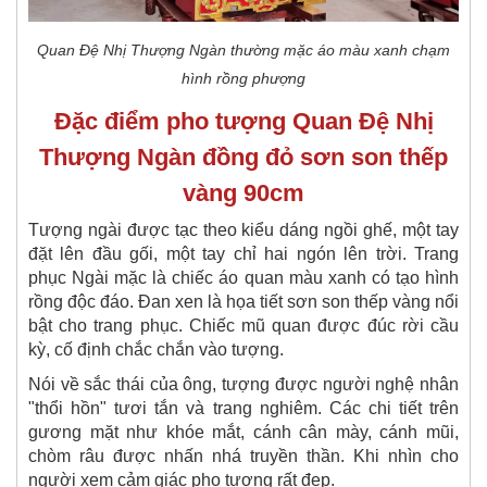
Quan Đệ Nhị Thượng Ngàn thường mặc áo màu xanh chạm
hình rồng phượng
Đặc điểm pho tượng Quan Đệ Nhị
Thượng Ngàn đồng đỏ sơn son thếp
vàng 90cm
Tượng ngài được tạc theo kiểu dáng ngồi ghế, một tay
đặt lên đầu gối, một tay chỉ hai ngón lên trời. Trang
phục Ngài mặc là chiếc áo quan màu xanh có tạo hình
rồng độc đáo. Đan xen là họa tiết sơn son thếp vàng nổi
bật cho trang phục.
Chiếc mũ quan được đúc rời cầu
kỳ, cố định chắc chắn vào tượng.
Nói về sắc thái của ông, tượng được người nghệ nhân
"thổi hồn" tươi tắn và trang nghiêm. Các chi tiết trên
gương mặt như khóe mắt, cánh cân mày, cánh mũi,
chòm râu được nhấn nhá truyền thần. Khi nhìn cho
người xem cảm giác pho tượng rất đẹp.