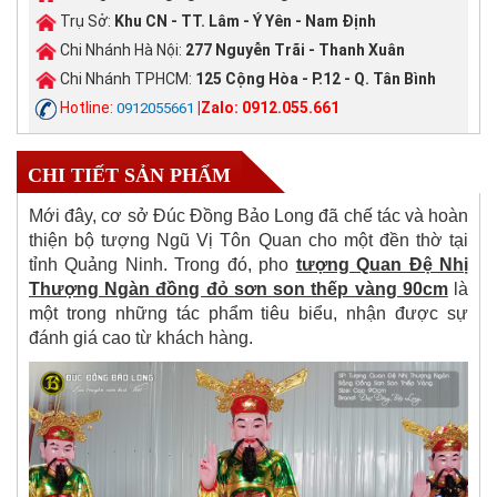
Trụ Sở:
Khu CN - TT. Lâm - Ý Yên - Nam Định
Chi Nhánh Hà Nội:
277 Nguyễn Trãi - Thanh Xuân
Chi Nhánh TPHCM:
125 Cộng Hòa - P.12 - Q. Tân Bình
Hotline:
|Zalo: 0912.055.661
0912055661
CHI TIẾT SẢN PHẨM
Mới đây, cơ sở Đúc Đồng Bảo Long đã chế tác và hoàn
thiện bộ tượng Ngũ Vị Tôn Quan cho một đền thờ tại
tỉnh Quảng Ninh. Trong đó, pho
tượng Quan Đệ Nhị
Thượng Ngàn đồng đỏ sơn son thếp vàng 90cm
là
một trong những tác phẩm tiêu biểu, nhận được sự
đánh giá cao từ khách hàng.