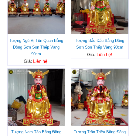
Tượng Ngũ Vị Tôn Quan Bằng
Tượng Bắc Đẩu Bằng Đồng
Đồng Sơn Son Thếp Vàng
Sơn Son Thếp Vàng 90cm
90cm
Giá:
Liên hệ!
Giá:
Liên hệ!
Tượng Nam Tào Bằng Đồng
Tượng Trần Triều Bằng Đồng