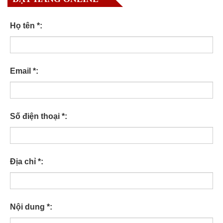
Họ tên *:
Email *:
Số điện thoại *:
Địa chỉ *:
Nội dung *: