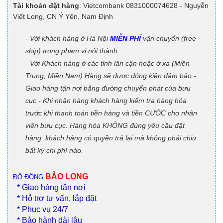
Tài khoản đặt hàng
: Vietcombank 0831000074628 - Nguyễn
Viết Long, CN Ý Yên, Nam Định
- Với khách hàng ở Hà Nội
MIỄN PHÍ
vận chuyển (free
ship) trong phạm vi nội thành.
- Với Khách hàng ở các tỉnh lân cận hoặc ở xa (Miền
Trung, Miền Nam) Hàng sẽ được đóng kiện đảm bảo -
Giao hàng tận nơi bằng đường chuyển phát của bưu
cục - Khi nhận hàng khách hàng kiểm tra hàng hóa
trước khi thanh toán tiền hàng và tiền CƯỚC cho nhân
viên bưu cục. Hàng hóa KHÔNG đúng yêu cầu đặt
hàng, khách hàng có quyền trả lại mà không phải chịu
bất kỳ chi phí nào.
BẢO LONG
ĐỒ ĐỒNG
* Giao hàng tận nơi
* Hỗ trợ tư vấn, lắp đặt
* Phục vụ 24/7
* Bảo hành dài lâu