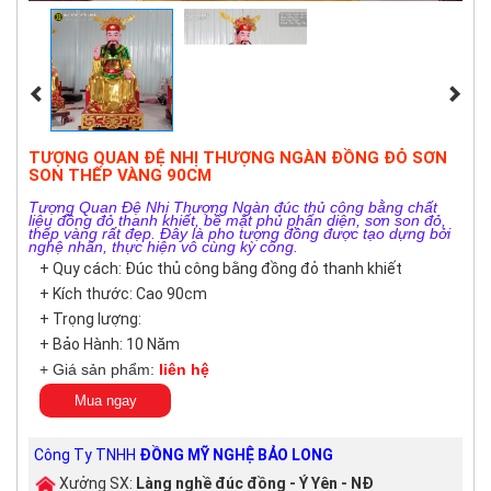
TƯỢNG QUAN ĐỆ NHỊ THƯỢNG NGÀN ĐỒNG ĐỎ SƠN
SON THẾP VÀNG 90CM
Tượng Quan Đệ Nhị Thượng Ngàn đúc thủ công bằng chất
liệu đồng đỏ thanh khiết, bề mặt phủ phấn diện, sơn son đỏ,
thếp vàng rất đẹp. Đây là pho tượng đồng được tạo dựng bởi
nghệ nhân, thực hiện vô cùng kỳ công.
+ Quy cách: Đúc thủ công bằng đồng đỏ thanh khiết
+ Kích thước: Cao 90cm
+ Trọng lượng:
+ Bảo Hành: 10 Năm
+ Giá sản phẩm:
liên hệ
Mua ngay
Công Ty TNHH
ĐỒNG MỸ NGHỆ BẢO LONG
Xưởng SX:
Làng nghề đúc đồng - Ý Yên - NĐ