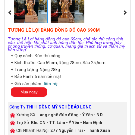
TƯỢNG LÊ LỢI BẰNG ĐỒNG ĐỎ CAO 69CM
Tượng Lê Lợi bằng đồng đỏ cao 69cm, chế tác thủ công tinh
xảo, thể hiện khí chất anh hùng dân tộc. Phù hợp trưng bày
phòng truyền thống, cơ quan, mang giá trị lịch sử và thẩm mỹ
bền vững.
+ Quy cách: Đúc thủ công
+ Kích thước: Cao 69cm, Rộng 28cm, Sâu 25,5cm
+ Trọng lượng: Nặng 28kg
+ Bảo Hành: 5 năm bề mặt
+ Giá sản phẩm:
liên hệ
Mua ngay
Công Ty TNHH
ĐỒNG MỸ NGHỆ BẢO LONG
Xưởng SX:
Làng nghề đúc đồng - Ý Yên - NĐ
Trụ Sở:
Khu CN - TT. Lâm - Ý Yên - Nam Định
Chi Nhánh Hà Nội:
277 Nguyễn Trãi - Thanh Xuân