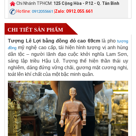
Chi Nhánh TPHCM:
125 Cộng Hòa - P.12 - Q. Tân Bình
Hotline:
|Zalo: 0912.055.661
0912055661
CHI TIẾT SẢN PHẨM
Tượng Lê Lợi bằng đồng đỏ cao 69cm
là pho
tượng
mỹ nghệ cao cấp, tái hiện hình tượng vị anh hùng
đồng
dân tộc – người lãnh đạo cuộc khởi nghĩa Lam Sơn,
sáng lập triều Hậu Lê. Tượng thể hiện thần thái uy
nghiêm, dáng đứng vững chãi, gương mặt cương nghị,
toát lên khí chất của một bậc minh quân.