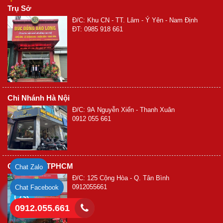
Trụ Sở
Đ/C: Khu CN - TT. Lâm - Ý Yên - Nam Định
ĐT: 0985 918 661
Chi Nhánh Hà Nội
Đ/C: 9A Nguyễn Xiển - Thanh Xuân
0912 055 661
Chi Nhánh TPHCM
Chat Zalo
Đ/C: 125 Cộng Hòa - Q. Tân Bình
0912055661
Chat Facebook
0912.055.661