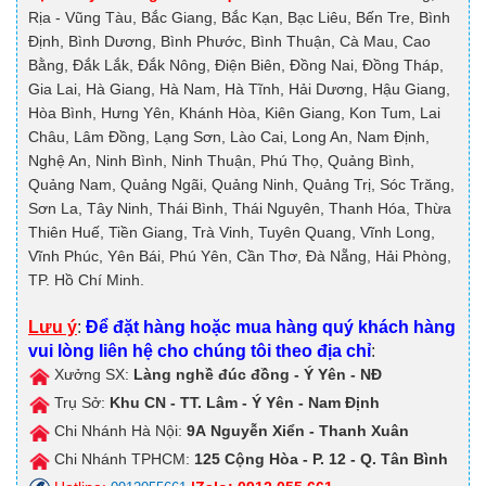
Rịa - Vũng Tàu, Bắc Giang, Bắc Kạn, Bạc Liêu, Bến Tre, Bình
Định, Bình Dương, Bình Phước, Bình Thuận, Cà Mau, Cao
Bằng, Đắk Lắk, Đắk Nông, Điện Biên, Đồng Nai, Đồng Tháp,
Gia Lai, Hà Giang, Hà Nam, Hà Tĩnh, Hải Dương, Hậu Giang,
Hòa Bình, Hưng Yên, Khánh Hòa, Kiên Giang, Kon Tum, Lai
Châu, Lâm Đồng, Lạng Sơn, Lào Cai, Long An, Nam Định,
Nghệ An, Ninh Bình, Ninh Thuận, Phú Thọ, Quảng Bình,
Quảng Nam, Quảng Ngãi, Quảng Ninh, Quảng Trị, Sóc Trăng,
Sơn La, Tây Ninh, Thái Bình, Thái Nguyên, Thanh Hóa, Thừa
Thiên Huế, Tiền Giang, Trà Vinh, Tuyên Quang, Vĩnh Long,
Vĩnh Phúc, Yên Bái, Phú Yên, Cần Thơ, Đà Nẵng, Hải Phòng,
TP. Hồ Chí Minh.
Lưu ý
:
Để đặt hàng hoặc mua hàng quý khách hàng
vui lòng liên hệ cho chúng tôi theo địa chỉ
:
Xưởng SX:
Làng nghề đúc đồng - Ý Yên - NĐ
Trụ Sở:
Khu CN - TT. Lâm - Ý Yên - Nam Định
Chi Nhánh Hà Nội:
9A
Nguyễn Xiển - Thanh Xuân
Chi Nhánh TPHCM:
125
Cộng Hòa - P. 12 - Q. Tân Bình