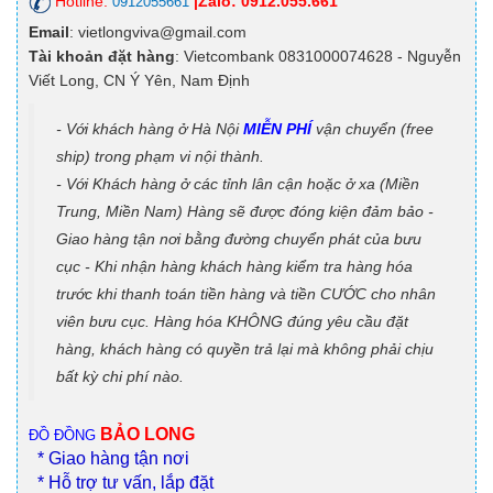
Hotline:
|Zalo: 0912.055.661
0912055661
Email
: vietlongviva@gmail.com
Tài khoản đặt hàng
: Vietcombank 0831000074628 - Nguyễn
Viết Long, CN Ý Yên, Nam Định
- Với khách hàng ở Hà Nội
MIỄN PHÍ
vận chuyển (free
ship) trong phạm vi nội thành.
- Với Khách hàng ở các tỉnh lân cận hoặc ở xa (Miền
Trung, Miền Nam) Hàng sẽ được đóng kiện đảm bảo -
Giao hàng tận nơi bằng đường chuyển phát của bưu
cục - Khi nhận hàng khách hàng kiểm tra hàng hóa
trước khi thanh toán tiền hàng và tiền CƯỚC cho nhân
viên bưu cục. Hàng hóa KHÔNG đúng yêu cầu đặt
hàng, khách hàng có quyền trả lại mà không phải chịu
bất kỳ chi phí nào.
BẢO LONG
ĐỒ ĐỒNG
* Giao hàng tận nơi
* Hỗ trợ tư vấn, lắp đặt