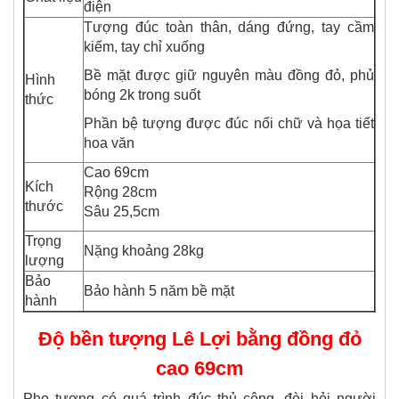
điện
Tượng đúc toàn thân, dáng đứng, tay cầm
kiếm, tay chỉ xuống
Bề mặt được giữ nguyên màu đồng đỏ, phủ
Hình
bóng 2k trong suốt
thức
Phần bệ tượng được đúc nổi chữ và họa tiết
hoa văn
Cao 69cm
Kích
Rộng 28cm
thước
Sâu 25,5cm
Trọng
Nặng khoảng 28kg
lượng
Bảo
Bảo hành 5 năm bề mặt
hành
Độ bền tượng Lê Lợi bằng đồng đỏ
cao 69cm
Pho tượng có quá trình đúc thủ công, đòi hỏi người