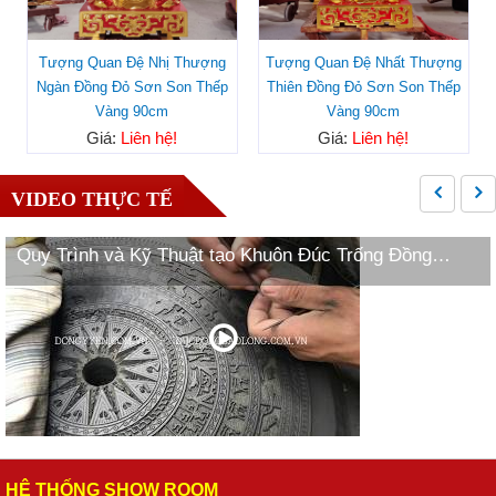
Tượng Quan Đệ Nhị Thượng
Tượng Quan Đệ Nhất Thượng
Ngàn Đồng Đỏ Sơn Son Thếp
Thiên Đồng Đỏ Sơn Son Thếp
Vàng 90cm
Vàng 90cm
Giá:
Liên hệ!
Giá:
Liên hệ!
VIDEO THỰC TẾ
Quy Trình và Kỹ Thuật tạo Khuôn Đúc Trống Đồng
Ngọc Lũ
HỆ THỐNG SHOW ROOM