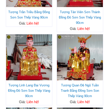
Tượng Trần Triều Bằng Đồng
Tượng Tản Viên Sơn Thánh
Sơn Son Thếp Vàng 90cm
Đồng Đỏ Sơn Son Thếp Vàng
90cm
Giá:
Liên hệ!
Giá:
Liên hệ!
Tượng Linh Lang Đại Vương
Tượng Quan Đệ Ngũ Tuần
Đồng Đỏ Sơn Son Thếp Vàng
Tranh Bằng Đồng Sơn Son
90cm
Thếp Vàng 90cm
Giá:
Liên hệ!
Giá:
Liên hệ!