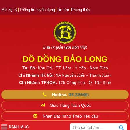
Mở đại lý
Thông tin tuyển dụng
Tin tức
Phong thủy
Lưu truyền văn hóa Việt
ĐỒ ĐỒNG BẢO LONG
Trụ Sở:
Khu CN - TT. Lâm - Ý Yên - Nam Định
Chi Nhánh Hà Nội:
9A Nguyễn Xiển - Thanh Xuân
Chi Nhánh TPHCM:
125 Cộng Hòa - Q. Tân Bình
Hotline:
0912055661
Giao Hàng Toàn Quốc
Nhận Đặt Hàng Theo Yêu cầu
DANH MỤC