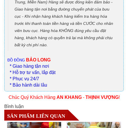
Trung, Miền Nam) Hàng sẽ được đóng kiện đảm bảo -
Giao hàng tận nơi bằng đường chuyển phát của bưu
cục - Khi nhận hàng khách hàng kiểm tra hàng hóa
trước khi thanh toán tiền hàng và tiền CƯỚC cho nhân
viên bưu cục. Hàng hóa KHÔNG đúng yêu cầu đặt
hàng, khách hàng có quyền trả lại mà không phải chịu
bất kỳ chi phí nào.
BẢO LONG
ĐỒ ĐỒNG
* Giao hàng tận nơi
* Hỗ trợ tư vấn, lắp đặt
* Phục vụ 24/7
* Bảo hành dài lâu
Chúc Quý Khách Hàng
AN KHANG
-
THỊNH VƯỢNG
!
Bình luận
SẢN PHẨM LIÊN QUAN