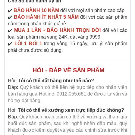
Chế độ bảo hành uy tín
✔️
BẢO HÀNH 10 NĂM
đối với mọi sản phẩm cao cấp
✔️
BẢO HÀNH ÍT NHẤT 5 NĂM
đối với các sản phẩm
nằm trong phân khúc giá rẻ.
✔️
MUA 1 LẦN - BẢO HÀNH TRỌN ĐỜI
đối với các
loại sản phẩm mạ vàng 24K, dát vàng 9999.
✔️
LỖI 1 ĐỔI 1
trong vòng 15 ngày, lưu ý: sản phẩm
phải chưa được sử dụng.
HỎI - ĐÁP VỀ SẢN PHẨM
Hỏi:
Tôi có thể đặt hàng như thế nào?
Đáp:
Quý khách có thể liên hệ trực tiếp cho nhân viên
bán hàng qua Hotline: 0912.055.661 để được tư vấn và
hỗ trợ đặt hàng.
Hỏi:
Tôi có thể về xưởng xem trực tiếp đúc không?
Đáp:
Quý khách hoàn toàn có thể về xưởng và tham gia
buổi đúc sản phẩm, sau khi nghệ nhên đắp mẫu, quý
khách được kiểm duyệt và yêu cầu chỉnh sửa trước khi