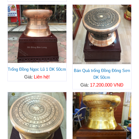
Trống Đồng Ngọc Lũ 1 DK 50cm
Bán Quả trống Đồng Đông Sơn
Giá:
Liên hệ!
DK 50cm
Giá:
17.200.000 VNĐ