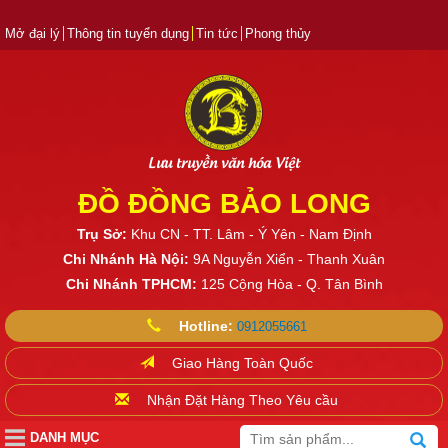
Mở đại lý
Thông tin tuyển dụng
Tin tức
Phong thủy
Lưu truyền văn hóa Việt
ĐỒ ĐỒNG BẢO LONG
Trụ Sở:
Khu CN - TT. Lâm - Ý Yên - Nam Định
Chi Nhánh Hà Nội:
9A Nguyễn Xiển - Thanh Xuân
Chi Nhánh TPHCM:
125 Cộng Hòa - Q. Tân Bình
Hotline:
0912055661
Giao Hàng Toàn Quốc
Nhận Đặt Hàng Theo Yêu cầu
DANH MỤC