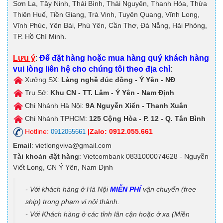
Sơn La, Tây Ninh, Thái Bình, Thái Nguyên, Thanh Hóa, Thừa
Thiên Huế, Tiền Giang, Trà Vinh, Tuyên Quang, Vĩnh Long,
Vĩnh Phúc, Yên Bái, Phú Yên, Cần Thơ, Đà Nẵng, Hải Phòng,
TP. Hồ Chí Minh.
Lưu ý
:
Để đặt hàng hoặc mua hàng quý khách hàng
vui lòng liên hệ cho chúng tôi theo địa chỉ
:
Xưởng SX:
Làng nghề đúc đồng - Ý Yên - NĐ
Trụ Sở:
Khu CN - TT. Lâm - Ý Yên - Nam Định
Chi Nhánh Hà Nội:
9A
Nguyễn Xiển - Thanh Xuân
Chi Nhánh TPHCM:
125
Cộng Hòa - P. 12 - Q. Tân Bình
Hotline:
|Zalo: 0912.055.661
0912055661
Email
: vietlongviva@gmail.com
Tài khoản đặt hàng
: Vietcombank 0831000074628 - Nguyễn
Viết Long, CN Ý Yên, Nam Định
- Với khách hàng ở Hà Nội
MIỄN PHÍ
vận chuyển (free
ship) trong phạm vi nội thành.
- Với Khách hàng ở các tỉnh lân cận hoặc ở xa (Miền