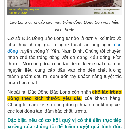
Bảo Long cung cấp các mẫu trống đồng Đông Sơn với nhiều
kích thước
Cơ sở Đúc Đồng Bảo Long tự hào là đơn vị k
ế thừa và
phát huy những giá trị nghệ thuật tại làng nghề
đúc
đồng
truyền thống Ý Yên, Nam Định. Chúng tôi chuyên
nhận chế tác trống đồng với đa dạng kiểu dáng, kích
thước. Mọi công đoạn chế tác được kiểm soát chặt chẽ
nguyên liệu cung cấp đầu vào cho đến chất lượng
thành phẩm đầu ra, đem đến tay khách hàng tuyệt tác
hoàn hảo nhất.
Ngoài ra, Đúc Đồng Bảo Long còn nhận
chế tác
trống
đồng
theo kích thước yêu cầu
của khách hàng.
Chúng tôi cam kết sử dụng đồng chuẩn, nói không với
các loại đồng tạp, đảm bảo chất lượng.
Đặc biệt, nếu có cơ hội, quý vị có thể đến trực tiếp
xưởng của chúng tôi để kiểm duyệt quá trình đúc