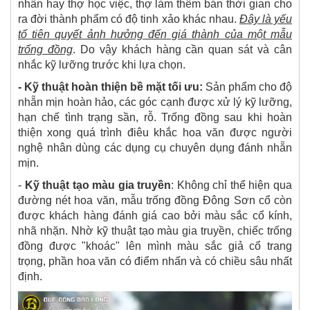
nhân hay thợ học việc, thợ làm thêm bán thời gian cho
ra đời thành phẩm có độ tinh xảo khác nhau.
Đây là yếu
tố tiên quyết ảnh hưởng đến giá thành của một mẫu
trống đồng
. Do vậy khách hàng cần quan sát và cân
nhắc kỹ lưỡng trước khi lựa chọn.
- Kỹ thuật hoàn thiện bề mặt tối ưu:
Sản phẩm
cho độ
nhẵn mịn hoàn hảo, các góc cạnh được xử lý kỹ lưỡng,
hạn chế tình trạng sần, rỗ. Trống đồng sau khi hoàn
thiện xong quá trình điêu khắc hoa văn được người
nghệ nhân dùng các dụng cụ chuyên dụng đánh nhẵn
mịn.
-
Kỹ thuật tạo màu gia truyền
: Không chỉ thể hiện qua
đường nét hoa văn, mẫu trống đồng Đông Sơn cổ còn
được khách hàng đánh giá cao bởi màu sắc cổ kính,
nhã nhặn. Nhờ kỹ thuật tạo màu gia truyền, chiếc trống
đồng được "khoác" lên mình màu sắc giả cổ trang
trọng, phần hoa văn có điểm nhấn và có chiều sâu nhất
định.