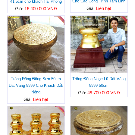
Cho Các Công Trình Tâm Linh
41,5cm cho khách Hải Phòng
Giá:
Liên hệ!
Giá:
16.400.000 VNĐ
Trống Đồng Đông Sơn 50cm
Trống Đồng Ngọc Lũ Dát Vàng
Dát Vàng 9999 Cho Khách Đắk
9999 50cm
Nông
Giá:
49.700.000 VNĐ
Giá:
Liên hệ!