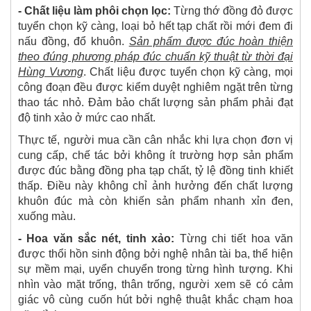
- Chất liệu làm phôi chọn lọc:
Từng thớ đồng đỏ được
tuyển chọn kỹ càng, loại bỏ hết tạp chất rồi mới đem đi
nấu đồng, đổ khuôn.
Sản phẩm được đúc hoàn thiện
theo đúng phương pháp đúc chuẩn kỹ thuật từ thời đại
Hùng Vương
. Chất liệu được tuyển chọn kỹ càng, mọi
công đoạn đều được kiểm duyệt nghiêm ngặt trên từng
thao tác nhỏ. Đảm bảo chất lượng sản phẩm phải đạt
độ tinh xảo ở mức cao nhất.
Thực tế, người mua cần cân nhắc khi lựa chọn đơn vị
cung cấp, chế tác bởi không ít trường hợp sản phẩm
được đúc bằng đồng pha tạp chất, tỷ lệ đồng tinh khiết
thấp. Điều này không chỉ ảnh hưởng đến chất lượng
khuôn đúc mà còn khiến sản phẩm nhanh xỉn đen,
xuống màu.
- Hoa văn sắc nét, tinh xảo:
Từng chi tiết hoa văn
được thổi hồn sinh động bởi nghệ nhân tài ba, thể hiện
sự mềm mại, uyển chuyển trong từng hình tượng. Khi
nhìn vào mặt trống, thân trống, người xem sẽ có cảm
giác vô cùng cuốn hút bởi nghệ thuật khắc chạm hoa