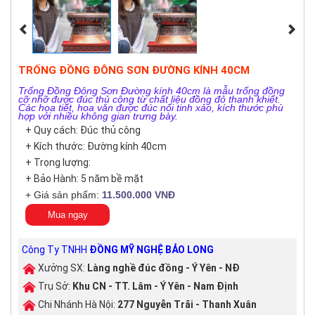
TRỐNG ĐỒNG ĐÔNG SƠN ĐƯỜNG KÍNH 40CM
Trống Đồng Đông Sơn Đường kính 40cm là mẫu trống đồng
cỡ nhỡ được đúc thủ công từ chất liệu đồng đỏ thanh khiết.
Các họa tiết, hoa văn được đúc nổi tinh xảo, kích thước phù
hợp với nhiều không gian trưng bày.
+ Quy cách: Đúc thủ công
+ Kích thước: Đường kính 40cm
+ Trọng lượng:
+ Bảo Hành: 5 năm bề mặt
+ Giá sản phẩm:
11.500.000 VNĐ
Mua ngay
Công Ty TNHH
ĐỒNG MỸ NGHỆ BẢO LONG
Xưởng SX:
Làng nghề đúc đồng - Ý Yên - NĐ
Trụ Sở:
Khu CN - TT. Lâm - Ý Yên - Nam Định
Chi Nhánh Hà Nội:
277 Nguyễn Trãi - Thanh Xuân