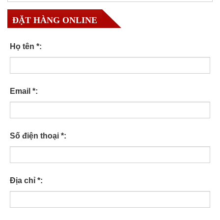
ĐẶT HÀNG ONLINE
Họ tên *:
Email *:
Số điện thoại *:
Địa chỉ *: