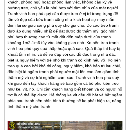
khách, phòng ngủ hoặc phòng làm việc, không cầu kỳ về
hướng treo, chủ yếu là phù hợp với tầm nhìn của mắt người.
Tranh vinh hoa phú quý cần được treo ở vị trí trang trọng để
tôn vẻ đẹp của bức tranh cũng như kích hoạt sự may mắn
đem lại sự giàu sang phú quý cho gia chủ. Độ cao treo tranh
đượ áp dụng nhiều nhất để đạt được độ thẩm mỹ, góc nhìn
phù hợp thường cao từ mặt đất đến mép dưới của tranh
khoảng 1m2-1m6 tùy vào không gian nhà. Ko nên treo tranh
vinh hoa phú quý quá thấp hoặc quá cao. Quá thấp thì hay bị
khuất tầm nhìn, và dễ va đập với các đồ đạc trong nhà đặc
biệt là nguy hiểm với trẻ nhỏ khi tranh có kính nếu vỡ. Ko nên
treo quá cao bởi khó thi công, nguy hiểm, khó bảo trì lau chùi,
đặc biệt là ngắm tranh phải ngước mặt lên cao làm giảm tính
thẩm mỹ và sự trải nghiệm cảm xúc. Tranh vinh hoa phú quý
khi giao đến tay khách hàng sẽ bao gồm cả bộ phụ kiện treo
như ke, vít, nở. Chỉ cần khách hàng biết khoan và có người hỗ
trợ là có thể lắp được. Hệ thống ke vít đều dễ bắt và bắt ngầm
phía sau tranh nên nhìn bình thường sẽ ko phát hiện ra, nâng
tính thẩm mỹ cho tranh.