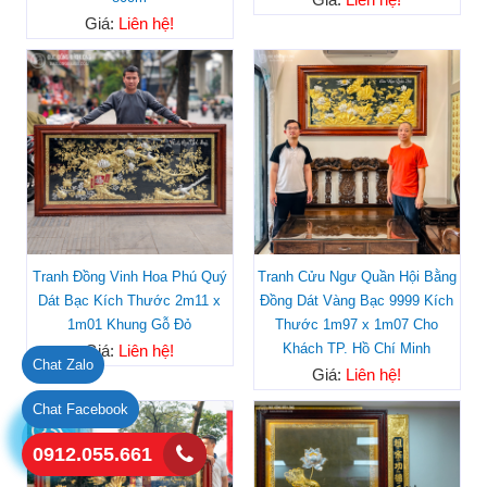
Giá:
Liên hệ!
Tranh Đồng Vinh Hoa Phú Quý
Tranh Cửu Ngư Quần Hội Bằng
Dát Bạc Kích Thước 2m11 x
Đồng Dát Vàng Bạc 9999 Kích
1m01 Khung Gỗ Đỏ
Thước 1m97 x 1m07 Cho
Khách TP. Hồ Chí Minh
Giá:
Liên hệ!
Chat Zalo
Giá:
Liên hệ!
Chat Facebook
0912.055.661