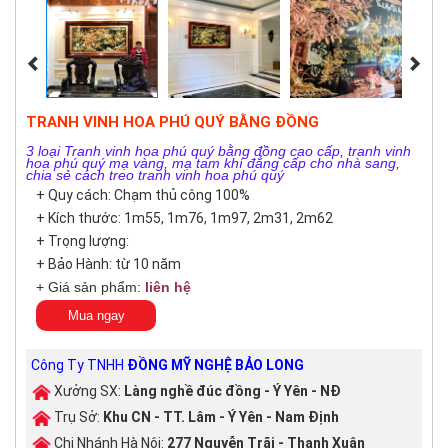
TRANH VINH HOA PHÚ QUÝ BẰNG ĐỒNG
3 loại Tranh vinh hoa phú quý bằng đồng cao cấp, tranh vinh
hoa phú quý mạ vàng, mạ tam khí đẳng cấp cho nhà sang,
chia sẻ cách treo tranh vinh hoa phú quý
+ Quy cách: Chạm thủ công 100%
+ Kích thước: 1m55, 1m76, 1m97, 2m31, 2m62
+ Trọng lượng:
+ Bảo Hành: từ 10 năm
+ Giá sản phẩm:
liên hệ
Mua ngay
Công Ty TNHH
ĐỒNG MỸ NGHỆ BẢO LONG
Xưởng SX:
Làng nghề đúc đồng - Ý Yên - NĐ
Trụ Sở:
Khu CN - TT. Lâm - Ý Yên - Nam Định
Chi Nhánh Hà Nội:
277 Nguyễn Trãi - Thanh Xuân