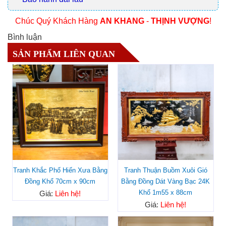
Chúc Quý Khách Hàng
AN KHANG
-
THỊNH VƯỢNG
!
Bình luận
SẢN PHẨM LIÊN QUAN
Tranh Khắc Phố Hiến Xưa Bằng
Tranh Thuận Buồm Xuôi Gió
Đồng Khổ 70cm x 90cm
Bằng Đồng Dát Vàng Bạc 24K
Khổ 1m55 x 88cm
Giá:
Liên hệ!
Giá:
Liên hệ!