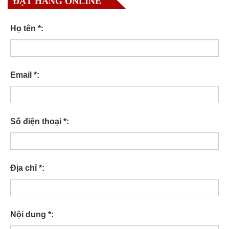
ĐẶT HÀNG ONLINE
Họ tên *:
Email *:
Số điện thoại *:
Địa chỉ *:
Nội dung *: