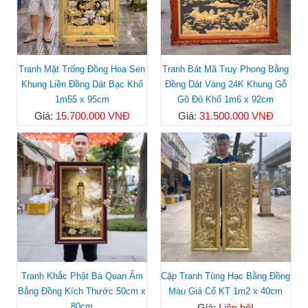
Tranh Mặt Trống Đồng Hoa Sen
Tranh Bát Mã Truy Phong Bằng
Khung Liền Đồng Dát Bạc Khổ
Đồng Dát Vàng 24K Khung Gỗ
1m55 x 95cm
Gõ Đỏ Khổ 1m6 x 92cm
Giá:
15.700.000 VNĐ
Giá:
31.500.000 VNĐ
Tranh Khắc Phật Bà Quan Âm
Cặp Tranh Tùng Hạc Bằng Đồng
Bằng Đồng Kích Thước 50cm x
Màu Giả Cổ KT 1m2 x 40cm
80cm
Giá:
Liên hệ!