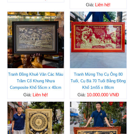
Giá:
Liên hệ!
Tranh Đồng Khuê Văn Các Màu
Tranh Mừng Thọ Cụ Ông 80
Trầm Cổ Khung Nhựa
Tuổi, Cụ Bà 70 Tuổi Bằng Đồng
Composite Khổ 55cm x 40cm
Khổ 1m55 x 88cm
Giá:
Liên hệ!
Giá:
10.000.000 VNĐ