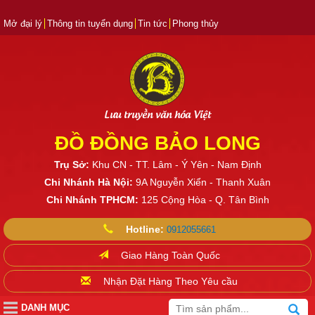
Mở đại lý
Thông tin tuyển dụng
Tin tức
Phong thủy
Lưu truyền văn hóa Việt
ĐỒ ĐỒNG BẢO LONG
Trụ Sở:
Khu CN - TT. Lâm - Ý Yên - Nam Định
Chi Nhánh Hà Nội:
9A Nguyễn Xiển - Thanh Xuân
Chi Nhánh TPHCM:
125 Cộng Hòa - Q. Tân Bình
Hotline:
0912055661
Giao Hàng Toàn Quốc
Nhận Đặt Hàng Theo Yêu cầu
DANH MỤC