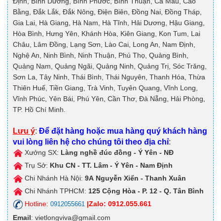
Định, Bình Dương, Bình Phước, Bình Thuận, Cà Mau, Cao
Bằng, Đắk Lắk, Đắk Nông, Điện Biên, Đồng Nai, Đồng Tháp,
Gia Lai, Hà Giang, Hà Nam, Hà Tĩnh, Hải Dương, Hậu Giang,
Hòa Bình, Hưng Yên, Khánh Hòa, Kiên Giang, Kon Tum, Lai
Châu, Lâm Đồng, Lạng Sơn, Lào Cai, Long An, Nam Định,
Nghệ An, Ninh Bình, Ninh Thuận, Phú Thọ, Quảng Bình,
Quảng Nam, Quảng Ngãi, Quảng Ninh, Quảng Trị, Sóc Trăng,
Sơn La, Tây Ninh, Thái Bình, Thái Nguyên, Thanh Hóa, Thừa
Thiên Huế, Tiền Giang, Trà Vinh, Tuyên Quang, Vĩnh Long,
Vĩnh Phúc, Yên Bái, Phú Yên, Cần Thơ, Đà Nẵng, Hải Phòng,
TP. Hồ Chí Minh.
Lưu ý
:
Để đặt hàng hoặc mua hàng quý khách hàng
vui lòng liên hệ cho chúng tôi theo địa chỉ
:
Xưởng SX:
Làng nghề đúc đồng - Ý Yên - NĐ
Trụ Sở:
Khu CN - TT. Lâm - Ý Yên - Nam Định
Chi Nhánh Hà Nội:
9A
Nguyễn Xiển - Thanh Xuân
Chi Nhánh TPHCM:
125
Cộng Hòa - P. 12 - Q. Tân Bình
Hotline:
|Zalo: 0912.055.661
0912055661
Email
: vietlongviva@gmail.com