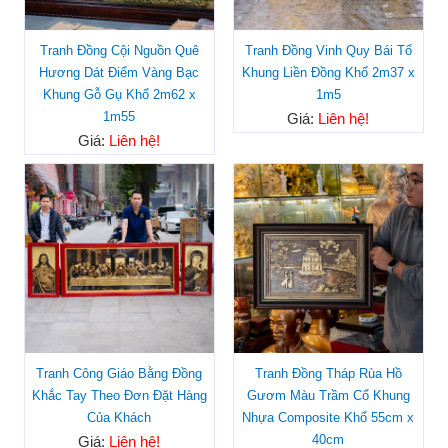
Tranh Đồng Cội Nguồn Quê
Tranh Đồng Vinh Quy Bái Tổ
Hương Dát Điểm Vàng Bạc
Khung Liền Đồng Khổ 2m37 x
Khung Gỗ Gụ Khổ 2m62 x
1m5
1m55
Giá:
Liên hệ!
Giá:
Liên hệ!
Tranh Công Giáo Bằng Đồng
Tranh Đồng Tháp Rùa Hồ
Khắc Tay Theo Đơn Đặt Hàng
Gươm Màu Trầm Cổ Khung
Của Khách
Nhựa Composite Khổ 55cm x
40cm
Giá:
Liên hệ!