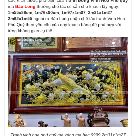
Các Kích thước phổ biến của
Tranh Đồng Vinh Hoa Phú quý
mà
Bảo Long
thường chế tác có sẵn cho khách lấy ngay:
1m55x88cm
,
1m76x90cm
,
1m97x1m07
,
2m31x1m27
,
2m62x1m55
ngoài ra Bảo Long nhận chế tác tranh Vinh Hoa
Phú Quý theo yêu cầu của quý khách hàng để phù hợp với
từng không gian cụ thể.
Tranh vinh hoa phú quý mạ vàng mạ bạc 9999 2m31x1m27