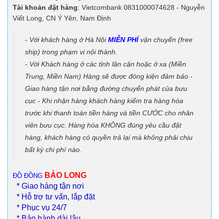
Tài khoản đặt hàng
: Vietcombank 0831000074628 - Nguyễn
Viết Long, CN Ý Yên, Nam Định
- Với khách hàng ở Hà Nội
MIỄN PHÍ
vận chuyển (free
ship) trong phạm vi nội thành.
- Với Khách hàng ở các tỉnh lân cận hoặc ở xa (Miền
Trung, Miền Nam) Hàng sẽ được đóng kiện đảm bảo -
Giao hàng tận nơi bằng đường chuyển phát của bưu
cục - Khi nhận hàng khách hàng kiểm tra hàng hóa
trước khi thanh toán tiền hàng và tiền CƯỚC cho nhân
viên bưu cục. Hàng hóa KHÔNG đúng yêu cầu đặt
hàng, khách hàng có quyền trả lại mà không phải chịu
bất kỳ chi phí nào.
BẢO LONG
ĐỒ ĐỒNG
* Giao hàng tận nơi
* Hỗ trợ tư vấn, lắp đặt
* Phục vụ 24/7
* Bảo hành dài lâu