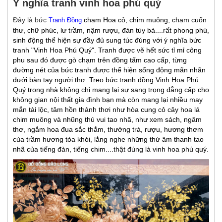
Ý nghĩa tranh vinh hoa phú quý
Đây là bức
chạm Hoa cỏ, chim muông, chạm cuốn
Tranh Đồng
thư, chữ phúc, lư trầm, nậm rượu, đàn tùy bà....rất phong phú,
sinh động thể hiện sự đầy đủ sung túc đúng với ý nghĩa bức
tranh "Vinh Hoa Phú Quý". Tranh được vẽ hết sức tỉ mỉ công
phu sau đó được gò chạm trên đồng tấm cao cấp, từng
đường nét của bức tranh được thể hiện sống động mãn nhãn
dưới bàn tay người thợ. Treo bức tranh đồng Vinh Hoa Phú
Quý trong nhà không chỉ mang lại sự sang trọng đẳng cấp cho
không gian nội thất gia đình bạn mà còn mang lại nhiều may
mắn tài lộc, tâm hồn thảnh thơi như hòa cung cỏ cây hoa lá
chim muông và nhũng thú vui tao nhã, như xem sách, ngâm
thơ, ngắm hoa đua sắc thắm, thưởng trà, rượu, hương thơm
của trầm hương tỏa khói, lắng nghe những thứ âm thanh tao
nhã của tiếng đàn, tiếng chim....thật đúng là vinh hoa phú quý.