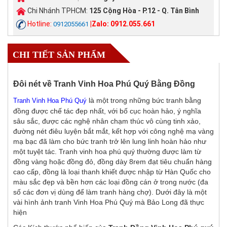
Chi Nhánh TPHCM:
125 Cộng Hòa - P.12 - Q. Tân Bình
Hotline:
|Zalo: 0912.055.661
0912055661
CHI TIẾT SẢN PHẨM
Đôi nét về Tranh Vinh Hoa Phú Quý Bằng Đồng
là một trong những bức tranh bằng
Tranh Vinh Hoa Phú Quý
đồng được chế tác đẹp nhất, với bố cục hoàn hảo, ý nghĩa
sâu sắc, được các nghệ nhân chạm thúc vô cùng tinh xảo,
đường nét điêu luyện bắt mắt, kết hợp với công nghệ mạ vàng
mạ bạc đã làm cho bức tranh trở lên lung linh hoàn hảo như
một tuyệt tác. Tranh vinh hoa phú quý thường được làm từ
đồng vàng hoặc đồng đỏ, đồng dày 8rem đạt tiêu chuẩn hàng
cao cấp, đồng là loại thanh khiết được nhập từ Hàn Quốc cho
màu sắc đẹp và bền hơn các loại đồng cán ở trong nước (đa
số các đơn vị dùng để làm tranh hàng chợ). Dưới đây là một
vài hình ảnh tranh Vinh Hoa Phú Quý mà Bảo Long đã thực
hiện