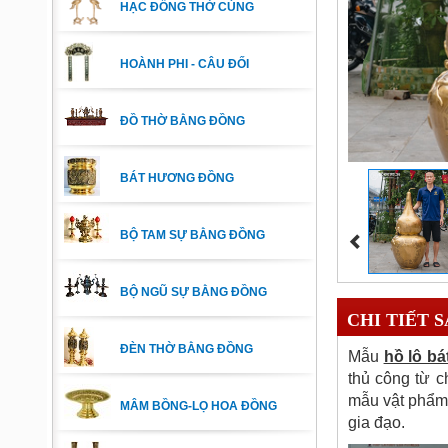
HẠC ĐỒNG THỜ CÚNG
HOÀNH PHI - CÂU ĐỐI
ĐỒ THỜ BẰNG ĐỒNG
BÁT HƯƠNG ĐỒNG
BỘ TAM SỰ BẰNG ĐỒNG
BỘ NGŨ SỰ BẰNG ĐỒNG
CHI TIẾT 
ĐÈN THỜ BẰNG ĐỒNG
Mẫu
hồ lô b
thủ công từ c
mẫu vật phẩm 
MÂM BỒNG-LỌ HOA ĐỒNG
gia đạo.