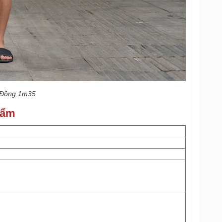
 Đồng 1m35
hẩm