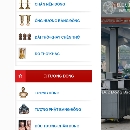
CHÂN NẾN ĐỒNG
ỐNG HƯƠNG BẰNG ĐỒNG
ĐÀI THỜ-KHAY CHÉN THỜ
ĐỒ THỜ KHÁC
TƯỢNG ĐỒNG
TƯỢNG ĐỒNG
TƯỢNG PHẬT BẰNG ĐỒNG
ĐÚC TƯỢNG CHÂN DUNG