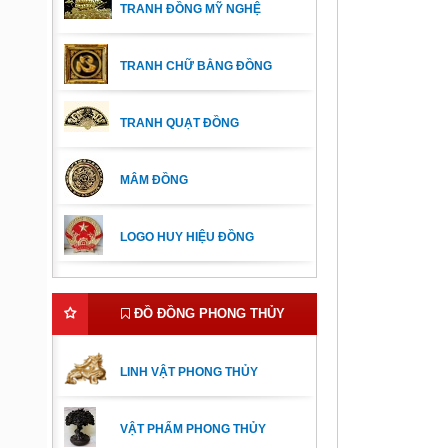
TRANH ĐỒNG MỸ NGHỆ
TRANH CHỮ BẰNG ĐỒNG
TRANH QUẠT ĐỒNG
MÂM ĐỒNG
LOGO HUY HIỆU ĐỒNG
ĐỒ ĐỒNG PHONG THỦY
LINH VẬT PHONG THỦY
VẬT PHẨM PHONG THỦY