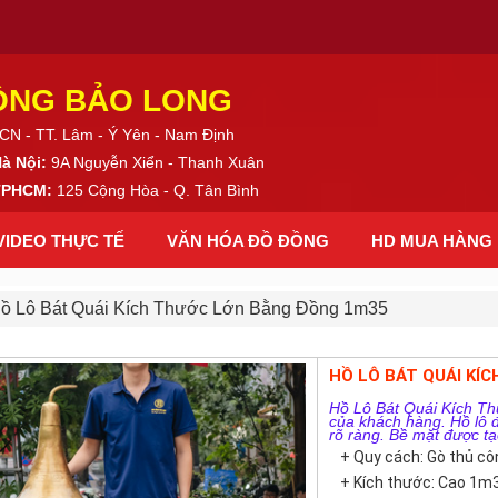
ỒNG BẢO LONG
CN - TT. Lâm - Ý Yên - Nam Định
Hà Nội:
9A Nguyễn Xiển - Thanh Xuân
 TPHCM:
125 Cộng Hòa - Q. Tân Bình
VIDEO THỰC TẾ
VĂN HÓA ĐỒ ĐỒNG
HD MUA HÀNG
ồ Lô Bát Quái Kích Thước Lớn Bằng Đồng 1m35
HỒ LÔ BÁT QUÁI KÍ
Hồ Lô Bát Quái Kích T
của khách hàng. Hồ lô đ
rõ ràng. Bề mặt được tạ
+ Quy cách: Gò thủ cô
+ Kích thước: Cao 1m