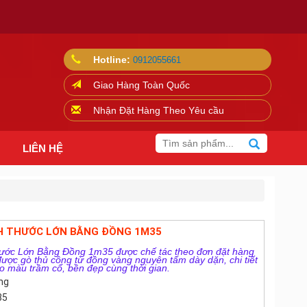
Hotline:
0912055661
Giao Hàng Toàn Quốc
Nhận Đặt Hàng Theo Yêu cầu
LIÊN HỆ
CH THƯỚC LỚN BẰNG ĐỒNG 1M35
hước Lớn Bằng Đồng 1m35 được chế tác theo đơn đặt hàng
ược gò thủ công từ đồng vàng nguyên tấm dày dặn, chi tiết
o màu trầm cổ, bền đẹp cùng thời gian.
ng
35