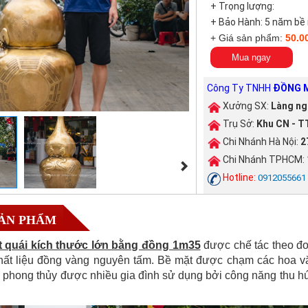
+ Trọng lượng:
+ Bảo Hành: 5 năm bề
+ Giá sản phẩm:
50.0
Mua ngay
Công Ty TNHH
ĐỒNG M
Xưởng SX:
Làng ng
Trụ Sở:
Khu CN - TT
Chi Nhánh Hà Nội:
2
Chi Nhánh TPHCM:
Hotline:
0912055661
SẢN PHẨM
át quái kích thước lớn bằng đồng 1m35
được chế tác theo đơ
hất liệu đồng vàng nguyên tấm. Bề mặt được chạm các hoa văn
phong thủy được nhiều gia đình sử dụng bởi công năng thu hút