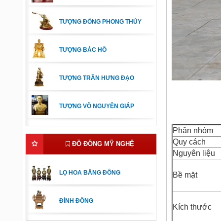
TƯỢNG ĐỒNG PHONG THỦY
TƯỢNG BÁC HỒ
TƯỢNG TRẦN HƯNG ĐẠO
TƯỢNG VÕ NGUYÊN GIÁP
Phân nhóm
Quy cách
ĐỒ ĐỒNG MỸ NGHỆ
Nguyên liệu
LỌ HOA BẰNG ĐỒNG
Bề mặt
ĐỈNH ĐỒNG
Kích thước