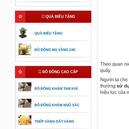
QUÀ BIẾU TẶNG
QUÀ BIẾU TẶNG
ĐỒ ĐỒNG MẠ VÀNG 24K
Theo quan niệ
quẩy.
ĐỒ ĐỒNG CAO CẤP
Người ta cho 
thường
sử dụ
ĐỒ ĐỒNG KHẢM TAM KHÍ
hiệu lực của 
ĐỒ ĐỒNG KHẢM NGŨ SẮC
THẾP VÀNG-DÁT VÀNG