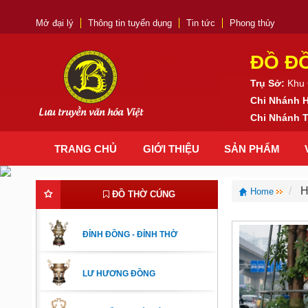
Mở đại lý
Thông tin tuyển dụng
Tin tức
Phong thủy
ĐỒ Đ
Trụ Sở:
Khu 
Chi Nhánh 
Lưu truyền văn hóa Việt
Chi Nhánh
TRANG CHỦ
GIỚI THIỆU
SẢN PHẨM
H
Home
ĐỒ THỜ CÚNG
ĐỈNH ĐỒNG - ĐỈNH THỜ
LƯ HƯƠNG ĐỒNG