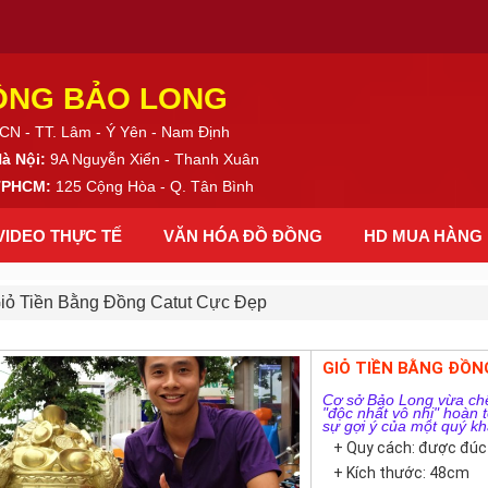
ỒNG BẢO LONG
CN - TT. Lâm - Ý Yên - Nam Định
Hà Nội:
9A Nguyễn Xiển - Thanh Xuân
 TPHCM:
125 Cộng Hòa - Q. Tân Bình
VIDEO THỰC TẾ
VĂN HÓA ĐỒ ĐỒNG
HD MUA HÀNG
iỏ Tiền Bằng Đồng Catut Cực Đẹp
GIỎ TIỀN BẰNG ĐỒN
Cơ sở Bảo Long vừa chế
"độc nhất vô nhị" hoàn
sự gợi ý của một quý kh
+ Quy cách: được đúc 
+ Kích thước: 48cm