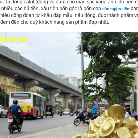
úc là đồng catut (đồng vỏ đạn) cho màu sắc vàng ánh, độ bền
 nhiều các hũ tiền, xâu tiền bốn góc là bốn con
bám
cóc ngậm tiền
 nhiều công đoạn từ khâu đắp mẫu, nấu đồng, đúc thành phẩm và
 đem đến cho quý khách hàng sản phẩm đẹp nhất.