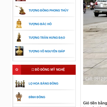
TƯỢNG ĐỒNG PHONG THỦY
TƯỢNG BÁC HỒ
TƯỢNG TRẦN HƯNG ĐẠO
TƯỢNG VÕ NGUYÊN GIÁP
ĐỒ ĐỒNG MỸ NGHỆ
LỌ HOA BẰNG ĐỒNG
ĐỈNH ĐỒNG
Giỏ tiền bằn