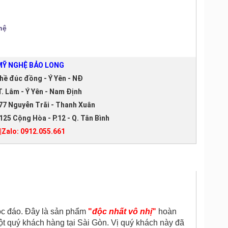
hệ
Ỹ NGHỆ BẢO LONG
hề đúc đồng - Ý Yên - NĐ
. Lâm - Ý Yên - Nam Định
77 Nguyễn Trãi - Thanh Xuân
125 Cộng Hòa - P.12 - Q. Tân Bình
|Zalo: 0912.055.661
ộc đáo. Đây là sản phẩm
"
độc nhất vô nhị
"
hoàn
t quý khách hàng tại Sài Gòn. Vị quý khách này đã