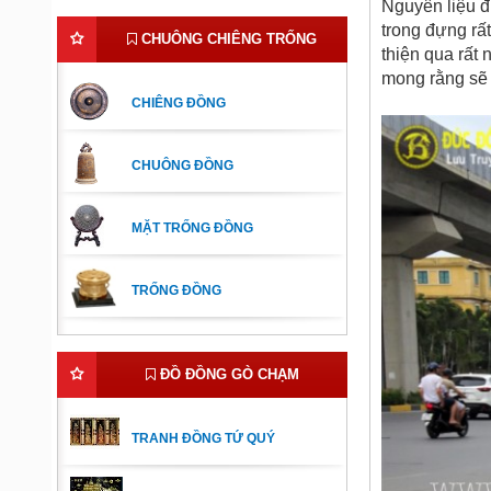
Nguyên liệu đ
trong đựng rất
CHUÔNG CHIÊNG TRỐNG
thiện qua rất
mong rằng sẽ
CHIÊNG ĐỒNG
CHUÔNG ĐỒNG
MẶT TRỐNG ĐỒNG
TRỐNG ĐỒNG
ĐỒ ĐỒNG GÒ CHẠM
TRANH ĐỒNG TỨ QUÝ