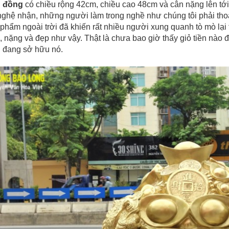
g đồng
có chiều rộng 42cm, chiều cao 48cm và cân nặng lên tới
ghệ nhận, những người làm trong nghề như chúng tôi phải thoát
phẩm ngoài trời đã khiến rất nhiều người xung quanh tò mò lại t
to, nặng và đẹp như vậy. Thật là chưa bao giờ thấy giỏ tiền nào
 đang sở hữu nó.