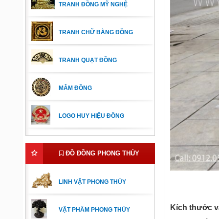
TRANH ĐỒNG MỸ NGHỆ
TRANH CHỮ BẰNG ĐỒNG
TRANH QUẠT ĐỒNG
MÂM ĐỒNG
LOGO HUY HIỆU ĐỒNG
ĐỒ ĐỒNG PHONG THỦY
LINH VẬT PHONG THỦY
Kích thước v
VẬT PHẨM PHONG THỦY