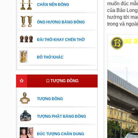
muốn đúc mẫ
CHÂN NẾN ĐỒNG
của Bảo Long 
hướng tới man
ỐNG HƯƠNG BẰNG ĐỒNG
trong và ngoà
ĐÀI THỜ-KHAY CHÉN THỜ
ĐỒ THỜ KHÁC
TƯỢNG ĐỒNG
TƯỢNG ĐỒNG
TƯỢNG PHẬT BẰNG ĐỒNG
ĐÚC TƯỢNG CHÂN DUNG