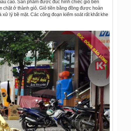
 màu cao. Sản phẩm được đúc hình chiếc giỏ bên
 chặt ở thành giỏ. Giỏ tiền bằng đồng được hoàn
 xử lý bề mặt. Các công đoạn kiểm soát rất khắt khe