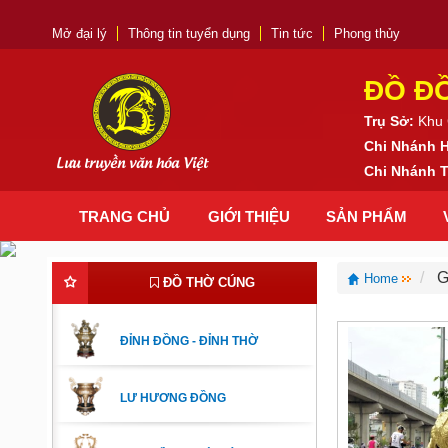
Mở đại lý
Thông tin tuyển dụng
Tin tức
Phong thủy
ĐỒ Đ
Trụ Sở:
Khu 
Chi Nhánh 
Lưu truyền văn hóa Việt
Chi Nhánh
TRANG CHỦ
GIỚI THIỆU
SẢN PHẨM
G
Home
ĐỒ THỜ CÚNG
ĐỈNH ĐỒNG - ĐỈNH THỜ
LƯ HƯƠNG ĐỒNG