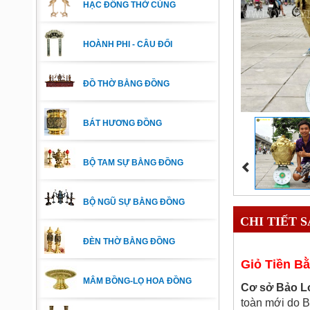
HẠC ĐỒNG THỜ CÚNG
HOÀNH PHI - CÂU ĐỐI
ĐỒ THỜ BẰNG ĐỒNG
BÁT HƯƠNG ĐỒNG
BỘ TAM SỰ BẰNG ĐỒNG
BỘ NGŨ SỰ BẰNG ĐỒNG
CHI TIẾT 
ĐÈN THỜ BẰNG ĐỒNG
Giỏ Tiền B
MÂM BỒNG-LỌ HOA ĐỒNG
Cơ sở Bảo L
toàn mới do B