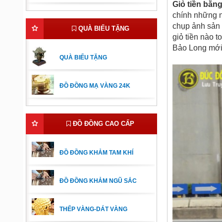
Giỏ tiền bằn
chính những n
chụp ảnh sản 
QUÀ BIẾU TẶNG
giỏ tiền nào 
Bảo Long mới
QUÀ BIẾU TẶNG
ĐỒ ĐỒNG MẠ VÀNG 24K
ĐỒ ĐỒNG CAO CẤP
ĐỒ ĐỒNG KHẢM TAM KHÍ
ĐỒ ĐỒNG KHẢM NGŨ SẮC
THẾP VÀNG-DÁT VÀNG