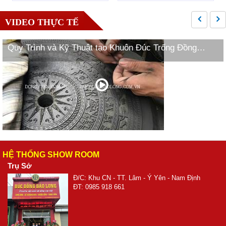
VIDEO THỰC TẾ
Quy Trình và Kỹ Thuật tạo Khuôn Đúc Trống Đồng
Ngọc Lũ
HỆ THỐNG SHOW ROOM
Trụ Sở
Đ/C: Khu CN - TT. Lâm - Ý Yên - Nam Định
ĐT: 0985 918 661