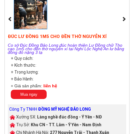
ĐÚC LƯ ĐỒNG 1M5 CHO ĐỀN THỜ NGUYỄN XÍ
Co sở Đúc Đồng Bảo Long đúc hoàn thiện Lư Đồng chữ Thọ
cao 1m5 cho đền thờ nguyễn xí tại Nghi Lộc Nghệ An lư bằng
đồng đỏ nặng 3 tạ
+ Quy cách:
+ Kích thước:
+ Trọng lượng:
+ Bảo Hành:
+ Giá sản phẩm:
liên hệ
Mua ngay
Công Ty TNHH
ĐỒNG MỸ NGHỆ BẢO LONG
Xưởng SX:
Làng nghề đúc đồng - Ý Yên - NĐ
Trụ Sở:
Khu CN - TT. Lâm - Ý Yên - Nam Định
Chi Nhánh Hà Nội:
277 Nguyễn Trãi - Thanh Xuân