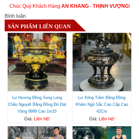
Chúc Quý Khách Hàng
AN KHANG
-
THỊNH VƯỢNG
!
Bình luận
SẢN PHẨM LIÊN QUAN
Lư Hương Đồng Song Long
Lư Xông Trầm Bằng Đồng
Chầu Nguyệt Bằng Đồng Đỏ Dát
Khảm Ngũ Sắc Cao Cấp Cao
Vàng 9999 Cao 1m33
42Cm
Giá:
Liên hệ!
Giá:
Liên hệ!