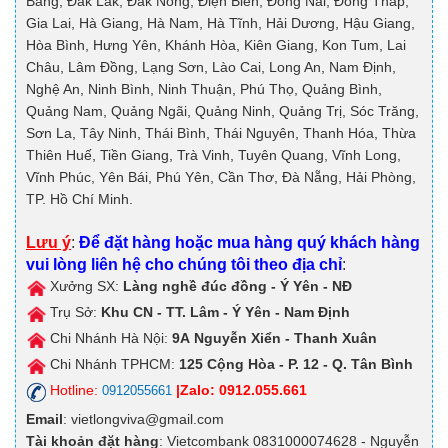
Bằng, Đắk Lắk, Đắk Nông, Điện Biên, Đồng Nai, Đồng Tháp,
Gia Lai, Hà Giang, Hà Nam, Hà Tĩnh, Hải Dương, Hậu Giang,
Hòa Bình, Hưng Yên, Khánh Hòa, Kiên Giang, Kon Tum, Lai
Châu, Lâm Đồng, Lạng Sơn, Lào Cai, Long An, Nam Định,
Nghệ An, Ninh Bình, Ninh Thuận, Phú Thọ, Quảng Bình,
Quảng Nam, Quảng Ngãi, Quảng Ninh, Quảng Trị, Sóc Trăng,
Sơn La, Tây Ninh, Thái Bình, Thái Nguyên, Thanh Hóa, Thừa
Thiên Huế, Tiền Giang, Trà Vinh, Tuyên Quang, Vĩnh Long,
Vĩnh Phúc, Yên Bái, Phú Yên, Cần Thơ, Đà Nẵng, Hải Phòng,
TP. Hồ Chí Minh.
Lưu ý
:
Để đặt hàng hoặc mua hàng quý khách hàng
vui lòng liên hệ cho chúng tôi theo địa chỉ
:
Xưởng SX:
Làng nghề đúc đồng - Ý Yên - NĐ
Trụ Sở:
Khu CN - TT. Lâm - Ý Yên - Nam Định
Chi Nhánh Hà Nội:
9A
Nguyễn Xiển - Thanh Xuân
Chi Nhánh TPHCM:
125
Cộng Hòa - P. 12 - Q. Tân Bình
Hotline:
|Zalo: 0912.055.661
0912055661
Email
: vietlongviva@gmail.com
Tài khoản đặt hàng
: Vietcombank 0831000074628 - Nguyễn