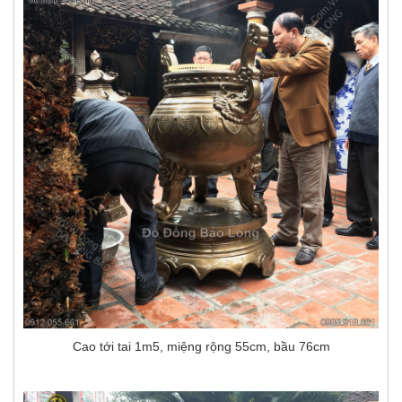
Cao tới tai 1m5, miệng rộng 55cm, bầu 76cm