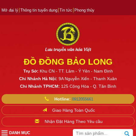
Mở đại lý
Thông tin tuyển dụng
Tin tức
Phong thủy
Lưu truyền văn hóa Việt
ĐỒ ĐỒNG BẢO LONG
Trụ Sở:
Khu CN - TT. Lâm - Ý Yên - Nam Định
Chi Nhánh Hà Nội:
9A Nguyễn Xiển - Thanh Xuân
Chi Nhánh TPHCM:
125 Cộng Hòa - Q. Tân Bình
Hotline:
0912055661
Giao Hàng Toàn Quốc
Nhận Đặt Hàng Theo Yêu cầu
DANH MỤC