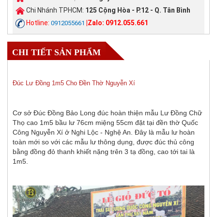
Chi Nhánh TPHCM:
125 Cộng Hòa - P.12 - Q. Tân Bình
Hotline:
|Zalo: 0912.055.661
0912055661
CHI TIẾT SẢN PHẨM
Đúc Lư Đồng 1m5 Cho Đền Thờ Nguyễn Xí
Cơ sở Đúc Đồng Bảo Long đúc hoàn thiện mẫu Lư Đồng Chữ
Thọ cao 1m5 bầu lư 76cm miệng 55cm đặt tại đền thờ Quốc
Công Nguyễn Xí ở Nghi Lộc - Nghệ An. Đây là mẫu lư hoàn
toàn mới so với các mẫu lư thông dụng, được đúc thủ công
bằng đồng đỏ thanh khiết nặng trên 3 tạ đồng, cao tới tai là
1m5.