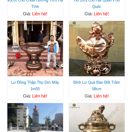
95cm Cho Chùa Hương Tích Hà
Hồ 1m1 cho Hải Quân Phú
Tĩnh
Quốc
Giá:
Liên hệ!
Giá:
Liên hệ!
Lư Đồng Thập Thọ Dơi Mây
Đỉnh Lư Quả Đào Đốt Trầm
1m55
58cm
Giá:
Liên hệ!
Giá:
Liên hệ!