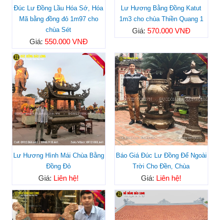
Đúc Lư Đồng Lầu Hóa Sớ, Hóa
Lư Hương Bằng Đồng Katut
Mã bằng đồng đỏ 1m97 cho
1m3 cho chùa Thiền Quang 1
chùa Sét
Giá:
570.000 VNĐ
Giá:
550.000 VNĐ
Lư Hương Hình Mái Chùa Bằng
Báo Giá Đúc Lư Đồng Để Ngoài
Đồng Đỏ
Trời Cho Đền, Chùa
Giá:
Liên hệ!
Giá:
Liên hệ!