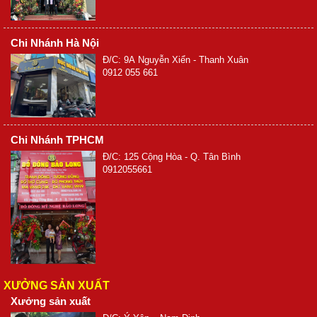
Chi Nhánh Hà Nội
Đ/C: 9A Nguyễn Xiển - Thanh Xuân
0912 055 661
Chi Nhánh TPHCM
Đ/C: 125 Cộng Hòa - Q. Tân Bình
0912055661
XƯỞNG SẢN XUẤT
Xưởng sản xuất