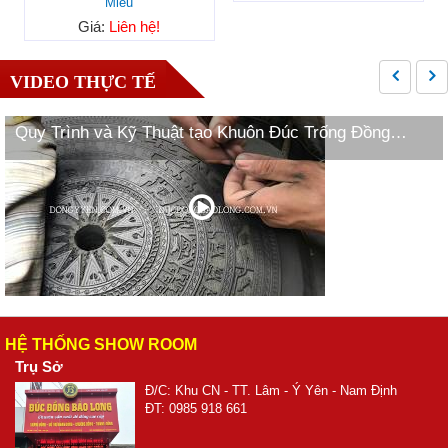
Miếu
Giá:
Liên hệ!
VIDEO THỰC TẾ
Quy Trình và Kỹ Thuật tạo Khuôn Đúc Trống Đồng
Ngọc Lũ
HỆ THỐNG SHOW ROOM
Trụ Sở
Đ/C: Khu CN - TT. Lâm - Ý Yên - Nam Định
ĐT: 0985 918 661