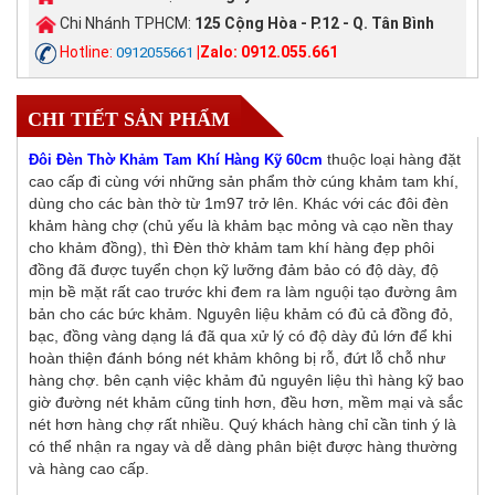
Chi Nhánh TPHCM:
125 Cộng Hòa - P.12 - Q. Tân Bình
Hotline:
|Zalo: 0912.055.661
0912055661
CHI TIẾT SẢN PHẨM
thuộc loại hàng đặt
Đôi Đèn Thờ Khảm Tam Khí Hàng Kỹ 60cm
cao cấp đi cùng với những sản phẩm thờ cúng khảm tam khí,
dùng cho các bàn thờ từ 1m97 trở lên.
Khác với các đôi đèn
khảm hàng chợ (chủ yếu là khảm bạc mỏng và cạo nền thay
cho khảm đồng), thì Đèn thờ khảm tam khí hàng đẹp phôi
đồng đã được tuyển chọn kỹ lưỡng đảm bảo có độ dày, độ
mịn bề mặt rất cao trước khi đem ra làm nguội tạo đường âm
bản cho các bức khảm. Nguyên liệu khảm có đủ cả đồng đỏ,
bạc, đồng vàng dạng lá đã qua xử lý có độ dày đủ lớn để khi
hoàn thiện đánh bóng nét khảm không bị rỗ, đứt lỗ chỗ như
hàng chợ. bên cạnh việc khảm đủ nguyên liệu thì hàng kỹ bao
giờ đường nét khảm cũng tinh hơn, đều hơn, mềm mại và sắc
nét hơn hàng chợ rất nhiều. Quý khách hàng chỉ cần tinh ý là
có thể nhận ra ngay và dễ dàng phân biệt được hàng thường
và hàng cao cấp.