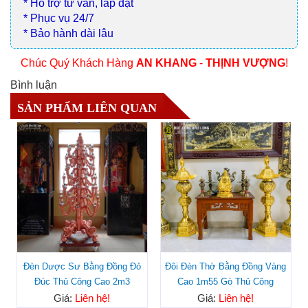
* Hỗ trợ tư vấn, lắp đặt
* Phục vụ 24/7
* Bảo hành dài lâu
Chúc Quý Khách Hàng
AN KHANG
-
THỊNH VƯỢNG
!
Bình luận
SẢN PHẨM LIÊN QUAN
Đèn Dược Sư Bằng Đồng Đỏ
Đôi Đèn Thờ Bằng Đồng Vàng
Đúc Thủ Công Cao 2m3
Cao 1m55 Gò Thủ Công
Giá:
Liên hệ!
Giá:
Liên hệ!