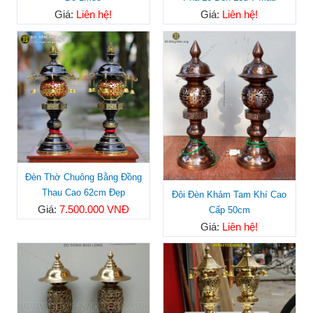
Giá:
Liên hệ!
Giá:
Liên hệ!
Đèn Thờ Chuông Bằng Đồng
Thau Cao 62cm Đẹp
Đôi Đèn Khảm Tam Khí Cao
Giá:
7.500.000 VNĐ
Cấp 50cm
Giá:
Liên hệ!