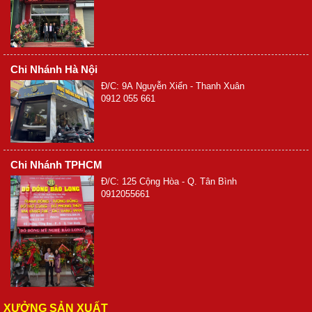
Chi Nhánh Hà Nội
Đ/C: 9A Nguyễn Xiển - Thanh Xuân
0912 055 661
Chi Nhánh TPHCM
Đ/C: 125 Cộng Hòa - Q. Tân Bình
0912055661
XƯỞNG SẢN XUẤT