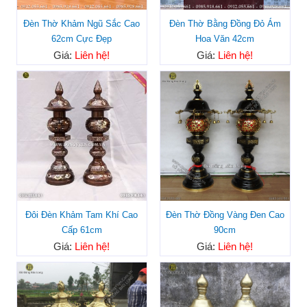
Đèn Thờ Khảm Ngũ Sắc Cao
Đèn Thờ Bằng Đồng Đỏ Ám
62cm Cực Đẹp
Hoa Văn 42cm
Giá:
Liên hệ!
Giá:
Liên hệ!
Đôi Đèn Khảm Tam Khí Cao
Đèn Thờ Đồng Vàng Đen Cao
Cấp 61cm
90cm
Giá:
Liên hệ!
Giá:
Liên hệ!