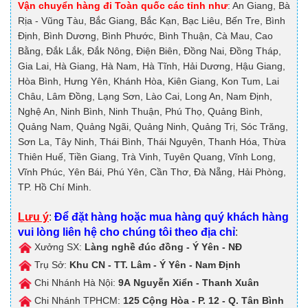
Vận chuyển hàng đi Toàn quốc các tỉnh như
: An Giang, Bà
Rịa - Vũng Tàu, Bắc Giang, Bắc Kạn, Bạc Liêu, Bến Tre, Bình
Định, Bình Dương, Bình Phước, Bình Thuận, Cà Mau, Cao
Bằng, Đắk Lắk, Đắk Nông, Điện Biên, Đồng Nai, Đồng Tháp,
Gia Lai, Hà Giang, Hà Nam, Hà Tĩnh, Hải Dương, Hậu Giang,
Hòa Bình, Hưng Yên, Khánh Hòa, Kiên Giang, Kon Tum, Lai
Châu, Lâm Đồng, Lạng Sơn, Lào Cai, Long An, Nam Định,
Nghệ An, Ninh Bình, Ninh Thuận, Phú Thọ, Quảng Bình,
Quảng Nam, Quảng Ngãi, Quảng Ninh, Quảng Trị, Sóc Trăng,
Sơn La, Tây Ninh, Thái Bình, Thái Nguyên, Thanh Hóa, Thừa
Thiên Huế, Tiền Giang, Trà Vinh, Tuyên Quang, Vĩnh Long,
Vĩnh Phúc, Yên Bái, Phú Yên, Cần Thơ, Đà Nẵng, Hải Phòng,
TP. Hồ Chí Minh.
Lưu ý
:
Để đặt hàng hoặc mua hàng quý khách hàng
vui lòng liên hệ cho chúng tôi theo địa chỉ
:
Xưởng SX:
Làng nghề đúc đồng - Ý Yên - NĐ
Trụ Sở:
Khu CN - TT. Lâm - Ý Yên - Nam Định
Chi Nhánh Hà Nội:
9A
Nguyễn Xiển - Thanh Xuân
Chi Nhánh TPHCM:
125
Cộng Hòa - P. 12 - Q. Tân Bình