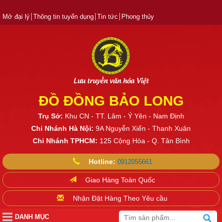
Mở đại lý
Thông tin tuyển dụng
Tin tức
Phong thủy
Lưu truyền văn hóa Việt
ĐỒ ĐỒNG BẢO LONG
Trụ Sở:
Khu CN - TT. Lâm - Ý Yên - Nam Định
Chi Nhánh Hà Nội:
9A Nguyễn Xiển - Thanh Xuân
Chi Nhánh TPHCM:
125 Cộng Hòa - Q. Tân Bình
Hotline:
0912055661
Giao Hàng Toàn Quốc
Nhận Đặt Hàng Theo Yêu cầu
DANH MỤC