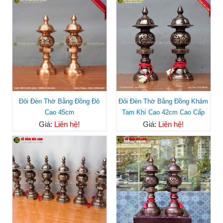
Đôi Đèn Thờ Bằng Đồng Đỏ
Đôi Đèn Thờ Bằng Đồng Khảm
Cao 45cm
Tam Khí Cao 42cm Cao Cấp
Giá:
Liên hệ!
Giá:
Liên hệ!