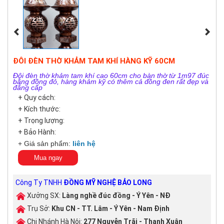
ĐÔI ĐÈN THỜ KHẢM TAM KHÍ HÀNG KỸ 60CM
Đôi đèn thờ khảm tam khí cao 60cm cho bàn thờ từ 1m97 đúc
bằng đồng đỏ, hàng khảm kỹ có thêm cả đồng đen rất đẹp và
đẳng cấp
+ Quy cách:
+ Kích thước:
+ Trọng lượng:
+ Bảo Hành:
+ Giá sản phẩm:
liên hệ
Mua ngay
Công Ty TNHH
ĐỒNG MỸ NGHỆ BẢO LONG
Xưởng SX:
Làng nghề đúc đồng - Ý Yên - NĐ
Trụ Sở:
Khu CN - TT. Lâm - Ý Yên - Nam Định
Chi Nhánh Hà Nội:
277 Nguyễn Trãi - Thanh Xuân