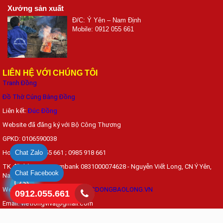
Xưởng sản xuất
Đ/C: Ý Yên – Nam Định
Mobile: 0912 055 661
LIÊN HỆ VỚI CHÚNG TÔI
Tranh Đồng
Đồ Thờ Cúng Bằng Đồng
Liên kết:
Đúc Đồng
Website đã đăng ký với Bộ Công Thương
GPKD: 0106590038
Chat Zalo
Hotline: 0912 055 661 ; 0985 918 661
TK đặt hàng: Vietcombank 0831000074628 - Nguyễn Viết Long, CN Ý Yên,
Chat Facebook
Nam Định
Web: DONGYYEN.COM.VN ;
DUCDONGBAOLONG.VN
0912.055.661
Email:
vietlongviva@gmail.com
Bản quyền thuộc
CÔNG TY TNHH ĐỒNG MỸ NGHỆ BẢO LONG