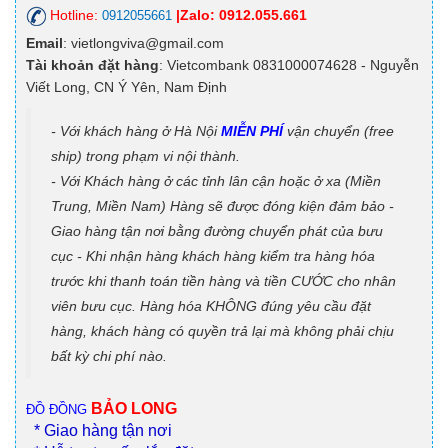
Hotline:
|Zalo: 0912.055.661
0912055661
Email
: vietlongviva@gmail.com
Tài khoản đặt hàng
: Vietcombank 0831000074628 - Nguyễn
Viết Long, CN Ý Yên, Nam Định
- Với khách hàng ở Hà Nội
MIỄN PHÍ
vận chuyển (free
ship) trong phạm vi nội thành.
- Với Khách hàng ở các tỉnh lân cận hoặc ở xa (Miền
Trung, Miền Nam) Hàng sẽ được đóng kiện đảm bảo -
Giao hàng tận nơi bằng đường chuyển phát của bưu
cục - Khi nhận hàng khách hàng kiểm tra hàng hóa
trước khi thanh toán tiền hàng và tiền CƯỚC cho nhân
viên bưu cục. Hàng hóa KHÔNG đúng yêu cầu đặt
hàng, khách hàng có quyền trả lại mà không phải chịu
bất kỳ chi phí nào.
BẢO LONG
ĐỒ ĐỒNG
* Giao hàng tận nơi