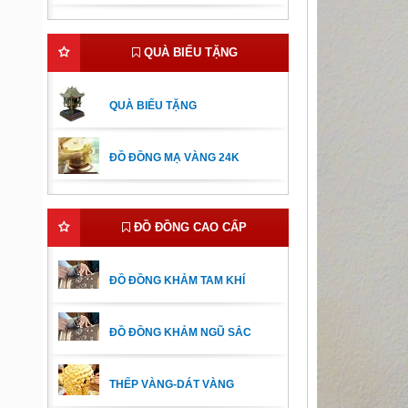
QUÀ BIẾU TẶNG
QUÀ BIẾU TẶNG
ĐỒ ĐỒNG MẠ VÀNG 24K
ĐỒ ĐỒNG CAO CẤP
ĐỒ ĐỒNG KHẢM TAM KHÍ
ĐỒ ĐỒNG KHẢM NGŨ SẮC
THẾP VÀNG-DÁT VÀNG