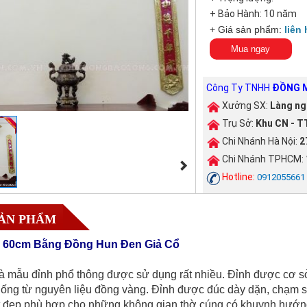
+ Bảo Hành: 10 năm
+ Giá sản phẩm:
liên 
Mua ngay
Công Ty TNHH
ĐỒNG M
Xưởng SX:
Làng ng
Trụ Sở:
Khu CN - TT
Chi Nhánh Hà Nội:
2
Chi Nhánh TPHCM:
Hotline:
0912055661
SẢN PHẨM
i 60cm Bằng Đồng Hun Đen Giả Cổ
là mẫu đỉnh phổ thông được sử dụng rất nhiều. Đỉnh được cơ s
hống từ nguyên liệu đồng vàng. Đỉnh được đúc dày dặn, chạm 
t đẹp phù hợp cho những không gian thờ cúng có khuynh hướng