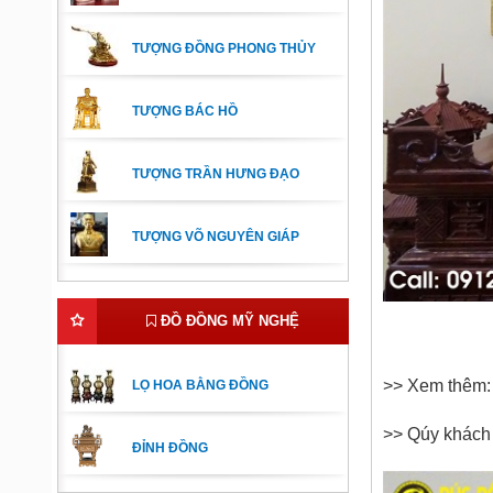
TƯỢNG ĐỒNG PHONG THỦY
TƯỢNG BÁC HỒ
TƯỢNG TRẦN HƯNG ĐẠO
TƯỢNG VÕ NGUYÊN GIÁP
ĐỒ ĐỒNG MỸ NGHỆ
>> Xem thêm
LỌ HOA BẰNG ĐỒNG
>> Qúy khách 
ĐỈNH ĐỒNG