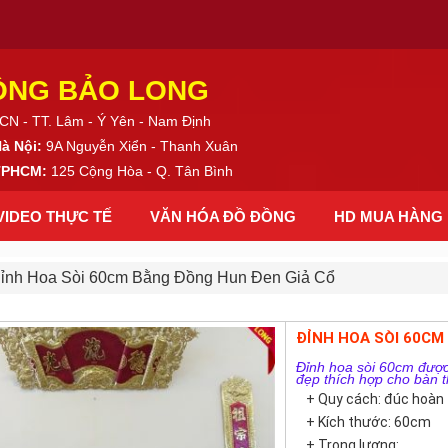
ỒNG BẢO LONG
CN - TT. Lâm - Ý Yên - Nam Định
Hà Nội:
9A Nguyễn Xiển - Thanh Xuân
 TPHCM:
125 Cộng Hòa - Q. Tân Bình
VIDEO THỰC TẾ
VĂN HÓA ĐỒ ĐỒNG
HD MUA HÀNG
ỉnh Hoa Sòi 60cm Bằng Đồng Hun Đen Giả Cổ
ĐỈNH HOA SÒI 60CM
Đỉnh hoa sòi 60cm được
đẹp thích hợp cho bàn 
+ Quy cách: đúc hoàn 
+ Kích thước: 60cm
+ Trọng lượng: