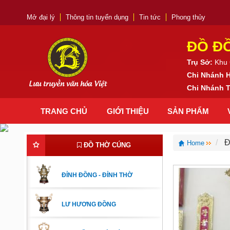
Mở đại lý
Thông tin tuyển dụng
Tin tức
Phong thủy
ĐỒ Đ
Trụ Sở:
Khu 
Chi Nhánh 
Lưu truyền văn hóa Việt
Chi Nhánh
TRANG CHỦ
GIỚI THIỆU
SẢN PHẨM
Đ
Home
ĐỒ THỜ CÚNG
ĐỈNH ĐỒNG - ĐỈNH THỜ
LƯ HƯƠNG ĐỒNG