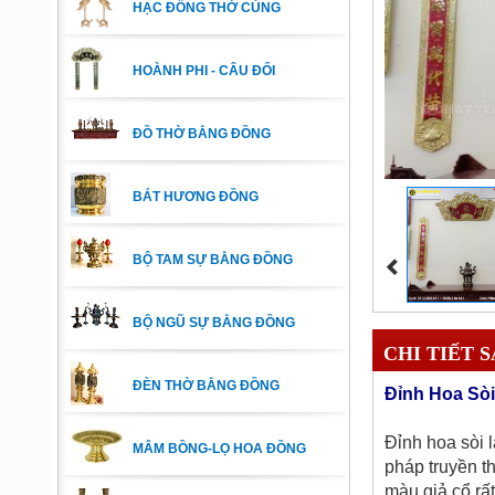
HẠC ĐỒNG THỜ CÚNG
HOÀNH PHI - CÂU ĐỐI
ĐỒ THỜ BẰNG ĐỒNG
BÁT HƯƠNG ĐỒNG
BỘ TAM SỰ BẰNG ĐỒNG
BỘ NGŨ SỰ BẰNG ĐỒNG
CHI TIẾT 
ĐÈN THỜ BẰNG ĐỒNG
Đỉnh Hoa Sò
Đỉnh hoa sòi 
MÂM BỒNG-LỌ HOA ĐỒNG
pháp truyền t
màu giả cổ rấ