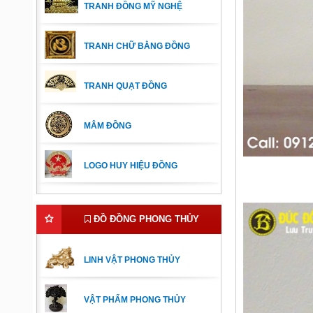
TRANH ĐỒNG MỸ NGHỆ
TRANH CHỮ BẰNG ĐỒNG
TRANH QUẠT ĐỒNG
MÂM ĐỒNG
LOGO HUY HIỆU ĐỒNG
ĐỒ ĐỒNG PHONG THỦY
LINH VẬT PHONG THỦY
VẬT PHẨM PHONG THỦY