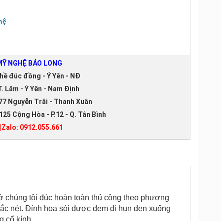
hệ
Ỹ NGHỆ BẢO LONG
hề đúc đồng - Ý Yên - NĐ
. Lâm - Ý Yên - Nam Định
77 Nguyễn Trãi - Thanh Xuân
125 Cộng Hòa - P.12 - Q. Tân Bình
|Zalo: 0912.055.661
ở chúng tôi đúc hoàn toàn thủ công theo phương
sắc nét. Đỉnh hoa sòi được đem đi hun đen xuống
 cổ kính.