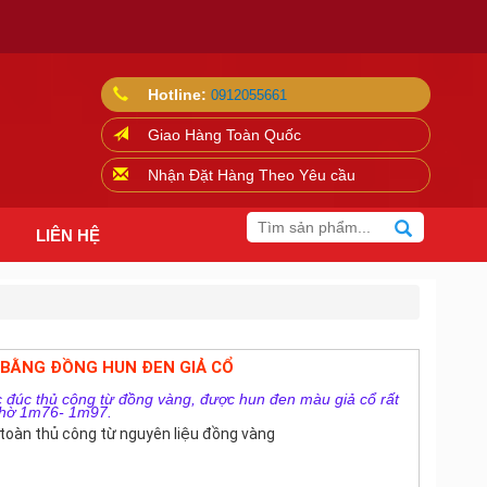
Hotline:
0912055661
Giao Hàng Toàn Quốc
Nhận Đặt Hàng Theo Yêu cầu
LIÊN HỆ
 BẰNG ĐỒNG HUN ĐEN GIẢ CỔ
 đúc thủ công từ đồng vàng, được hun đen màu giả cổ rất
thờ 1m76- 1m97.
toàn thủ công từ nguyên liệu đồng vàng