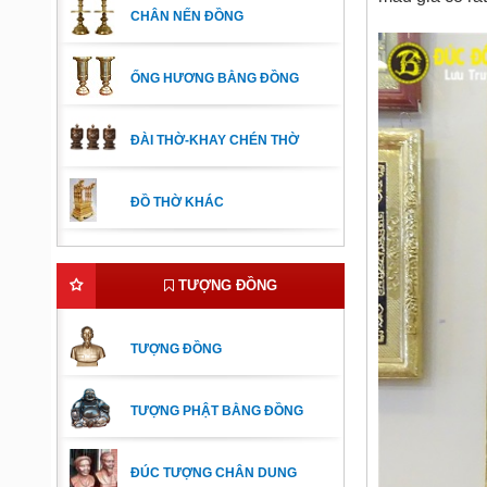
CHÂN NẾN ĐỒNG
ỐNG HƯƠNG BẰNG ĐỒNG
ĐÀI THỜ-KHAY CHÉN THỜ
ĐỒ THỜ KHÁC
TƯỢNG ĐỒNG
TƯỢNG ĐỒNG
TƯỢNG PHẬT BẰNG ĐỒNG
ĐÚC TƯỢNG CHÂN DUNG