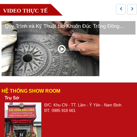
VIDEO THỰC TẾ
Quy Trình và Kỹ Thuật tạo Khuôn Đúc Trống Đồng
Ngọc Lũ
HỆ THỐNG SHOW ROOM
Trụ Sở
Đ/C: Khu CN - TT. Lâm - Ý Yên - Nam Định
ĐT: 0985 918 661