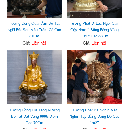
Tượng Đồng Quan Âm Bồ Tát
Tượng Phật Di Lặc Ngồi Cầm
Ngồi Đài Sen Màu Trầm Cổ Cao
Gậy Như Ý Bằng Đồng Vàng
81Cm
Catut Cao 48Cm
Giá:
Liên hệ!
Giá:
Liên hệ!
Tượng Đồng Địa Tạng Vương
Tượng Phật Bà Nghìn Mắt
Bồ Tát Dát Vàng 9999 Điểm
Nghìn Tay Bằng Đồng Đỏ Cao
Cao 70Cm
1m27