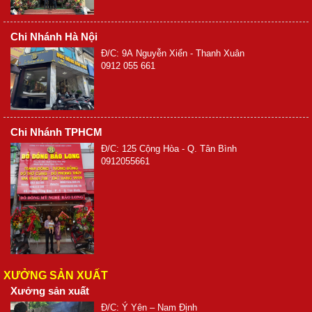
Chi Nhánh Hà Nội
Đ/C: 9A Nguyễn Xiển - Thanh Xuân
0912 055 661
Chi Nhánh TPHCM
Đ/C: 125 Cộng Hòa - Q. Tân Bình
0912055661
XƯỞNG SẢN XUẤT
Xưởng sản xuất
Đ/C: Ý Yên – Nam Định