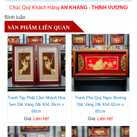
Chúc Quý Khách Hàng
AN KHANG
-
THỊNH VƯỢNG
!
Bình luận
SẢN PHẨM LIÊN QUAN
Tranh Tay Phật Cầm Nhành Hoa
Tranh Phú Quý Ngọc Đường
Sen Dát Vàng 24k Khổ 39cm x
Dát Vàng 24k Khổ 42cm x
65cm
82cm
Giá:
Liên hệ!
Giá:
Liên hệ!