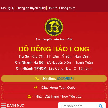
Mở đại lý
Thông tin tuyển dụng
Tin tức
Phong thủy
Lưu truyền văn hóa Việt
ĐỒ ĐỒNG BẢO LONG
Trụ Sở:
Khu CN - TT. Lâm - Ý Yên - Nam Định
Chi Nhánh Hà Nội:
9A Nguyễn Xiển - Thanh Xuân
Chi Nhánh TPHCM:
125 Cộng Hòa - Q. Tân Bình
Hotline:
0912055661
Giao Hàng Toàn Quốc
Nhận Đặt Hàng Theo Yêu cầu
DANH MỤC