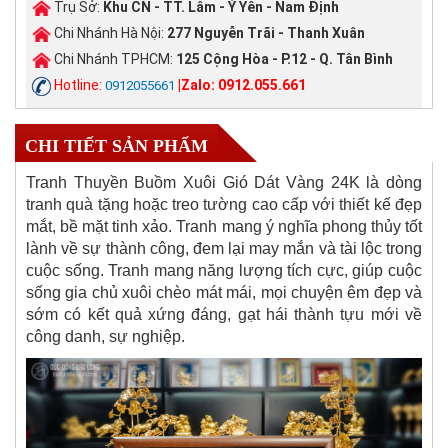
Trụ Sở:
Khu CN - TT. Lâm - Ý Yên - Nam Định
Chi Nhánh Hà Nội:
277 Nguyễn Trãi - Thanh Xuân
Chi Nhánh TPHCM:
125 Cộng Hòa - P.12 - Q. Tân Bình
Hotline:
|Zalo: 0912.055.661
0912055661
CHI TIẾT SẢN PHẨM
Tranh Thuyền Buồm Xuôi Gió Dát Vàng 24K là dòng
tranh quà tặng hoặc treo tường cao cấp với thiết kế đẹp
mắt, bề mặt tinh xảo. Tranh mang ý nghĩa phong thủy tốt
lành về sự thành công, đem lại may mắn và tài lộc trong
cuộc sống. Tranh mang năng lượng tích cực, giúp cuộc
sống gia chủ xuôi chèo mát mái, mọi chuyện êm đẹp và
sớm có kết quả xứng đáng, gạt hái thành tựu mới về
công danh, sự nghiệp.