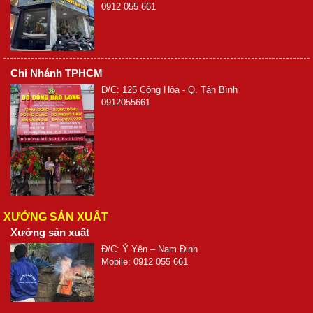
0912 055 661
Chi Nhánh TPHCM
Đ/C: 125 Cộng Hòa - Q. Tân Bình
0912055661
XƯỞNG SẢN XUẤT
Xưởng sản xuất
Đ/C: Ý Yên – Nam Định
Mobile: 0912 055 661