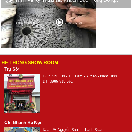
Quy Trình và Kỹ Thuật tạo Khuôn Đúc Trống Đồng
Ngọc Lũ
HỆ THỐNG SHOW ROOM
Trụ Sở
Đ/C: Khu CN - TT. Lâm - Ý Yên - Nam Định
ĐT: 0985 918 661
Chi Nhánh Hà Nội
Đ/C: 9A Nguyễn Xiển - Thanh Xuân