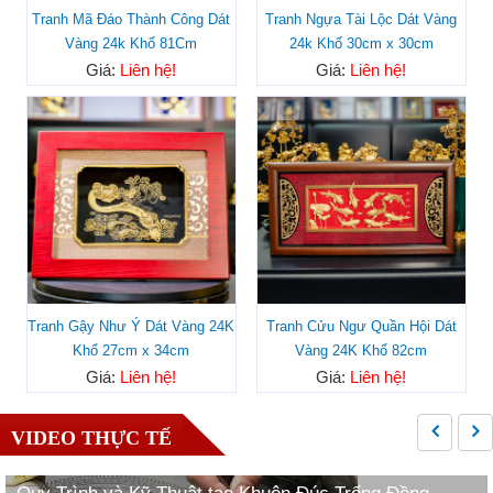
Tranh Mã Đáo Thành Công Dát
Tranh Ngựa Tài Lộc Dát Vàng
Vàng 24k Khổ 81Cm
24k Khổ 30cm x 30cm
Giá:
Liên hệ!
Giá:
Liên hệ!
Tranh Gậy Như Ý Dát Vàng 24K
Tranh Cửu Ngư Quần Hội Dát
Khổ 27cm x 34cm
Vàng 24K Khổ 82cm
Giá:
Liên hệ!
Giá:
Liên hệ!
VIDEO THỰC TẾ