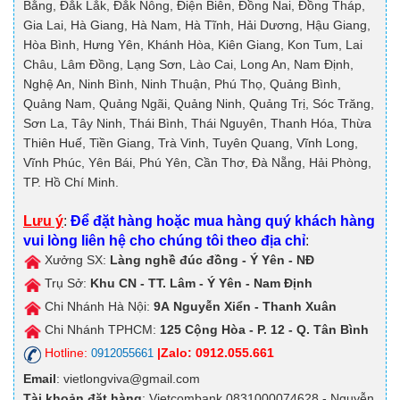
Bằng, Đắk Lắk, Đắk Nông, Điện Biên, Đồng Nai, Đồng Tháp,
Gia Lai, Hà Giang, Hà Nam, Hà Tĩnh, Hải Dương, Hậu Giang,
Hòa Bình, Hưng Yên, Khánh Hòa, Kiên Giang, Kon Tum, Lai
Châu, Lâm Đồng, Lạng Sơn, Lào Cai, Long An, Nam Định,
Nghệ An, Ninh Bình, Ninh Thuận, Phú Thọ, Quảng Bình,
Quảng Nam, Quảng Ngãi, Quảng Ninh, Quảng Trị, Sóc Trăng,
Sơn La, Tây Ninh, Thái Bình, Thái Nguyên, Thanh Hóa, Thừa
Thiên Huế, Tiền Giang, Trà Vinh, Tuyên Quang, Vĩnh Long,
Vĩnh Phúc, Yên Bái, Phú Yên, Cần Thơ, Đà Nẵng, Hải Phòng,
TP. Hồ Chí Minh.
Lưu ý
:
Để đặt hàng hoặc mua hàng quý khách hàng
vui lòng liên hệ cho chúng tôi theo địa chỉ
:
Xưởng SX:
Làng nghề đúc đồng - Ý Yên - NĐ
Trụ Sở:
Khu CN - TT. Lâm - Ý Yên - Nam Định
Chi Nhánh Hà Nội:
9A
Nguyễn Xiển - Thanh Xuân
Chi Nhánh TPHCM:
125
Cộng Hòa - P. 12 - Q. Tân Bình
Hotline:
|Zalo: 0912.055.661
0912055661
Email
: vietlongviva@gmail.com
Tài khoản đặt hàng
: Vietcombank 0831000074628 - Nguyễn