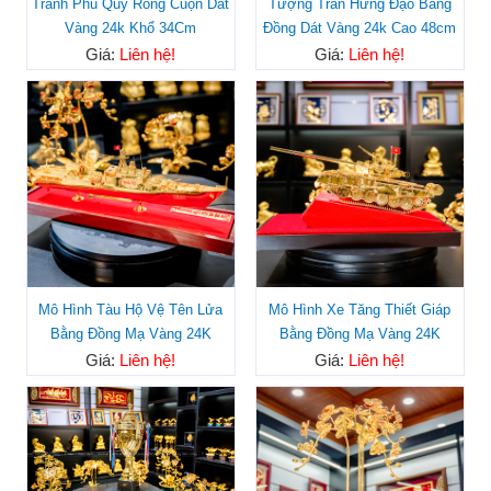
Tranh Phú Quý Rồng Cuộn Dát
Tượng Trần Hưng Đạo Bằng
Vàng 24k Khổ 34Cm
Đồng Dát Vàng 24k Cao 48cm
Giá:
Liên hệ!
Giá:
Liên hệ!
Mô Hình Tàu Hộ Vệ Tên Lửa
Mô Hình Xe Tăng Thiết Giáp
Bằng Đồng Mạ Vàng 24K
Bằng Đồng Mạ Vàng 24K
Giá:
Liên hệ!
Giá:
Liên hệ!