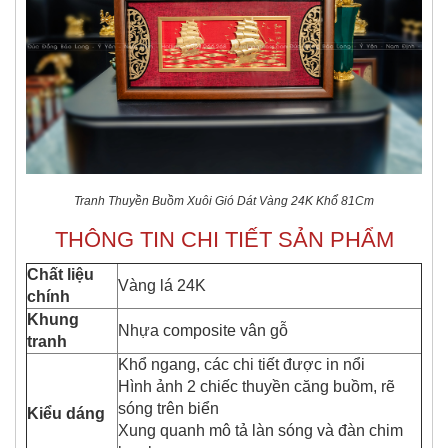
Tranh Thuyền Buồm Xuôi Gió Dát Vàng 24K Khổ 81Cm​
THÔNG TIN CHI TI​ẾT SẢN PHẨM
Chất liệu
Vàng lá 24K
chính
Khung
Nhựa composite vân gỗ
tranh
Khổ ngang, các chi tiết được in nổi
Hình ảnh 2 chiếc thuyền căng buồm, rẽ
sóng trên biển
Kiểu dáng
Xung quanh mô tả làn sóng và đàn chim