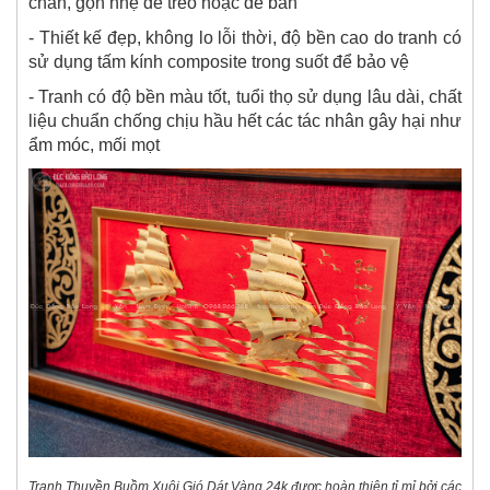
chắn, gọn nhẹ để treo hoặc để bàn
- Thiết kế đẹp, không lo lỗi thời, độ bền cao do tranh có
sử dụng tấm kính composite trong suốt để bảo vệ
- Tranh có độ bền màu tốt, tuổi thọ sử dụng lâu dài, chất
liệu chuẩn chống chịu hầu hết các tác nhân gây hại như
ẩm móc, mối mọt
Tranh Thuyền Buồm Xuôi Gió Dát Vàng 24k được hoàn thiện tỉ mỉ bởi các