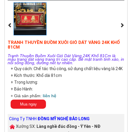
TRANH THUYỀN BUỒM XUÔI GIÓ DÁT VÀNG 24K KHỔ
81CM
Tranh Thuyền Buồm Xuôi Gió Dát Vàng 24K Khổ 81Cm là
mẫu trang dát vàng trang trí cao cấp. Bề mặt tranh tinh xảo, in
nổi sống động, đường nét tự nhiên.
+ Quy cách: Chế tác thủ công, sử dụng chất liệu vàng lá 24K
+ Kích thước: Khổ dài 81cm
+ Trọng lượng:
+ Bảo Hành:
+ Giá sản phẩm:
liên hệ
Mua ngay
Công Ty TNHH
ĐỒNG MỸ NGHỆ BẢO LONG
Xưởng SX:
Làng nghề đúc đồng - Ý Yên - NĐ