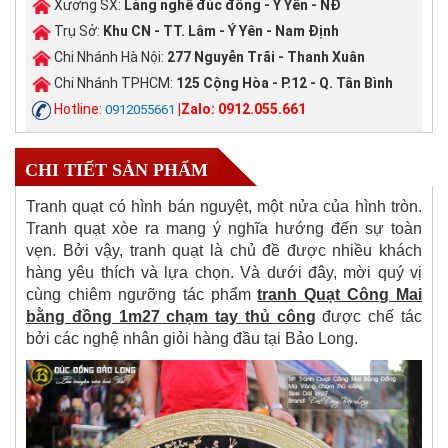
Xưởng SX:
Làng nghề đúc đồng - Ý Yên - NĐ
Trụ Sở:
Khu CN - TT. Lâm - Ý Yên - Nam Định
Chi Nhánh Hà Nội:
277 Nguyễn Trãi - Thanh Xuân
Chi Nhánh TPHCM:
125 Cộng Hòa - P.12 - Q. Tân Bình
Hotline:
|Zalo: 0912.055.661
0912055661
CHI TIẾT SẢN PHẨM
Tranh quạt có hình bán nguyệt, một nửa của hình tròn.
Tranh quạt xòe ra mang ý nghĩa hướng đến sự toàn
vẹn. Bởi vậy, tranh quạt là chủ đề được nhiều khách
hàng yêu thích và lựa chọn. Và dưới đây, mời quý vị
cùng chiêm ngưỡng tác phẩm
tranh Quạt Công Mai
bằng đồng 1m27 chạm tay thủ công
được chế tác
bởi các nghệ nhân giỏi hàng đầu tại Bảo Long.