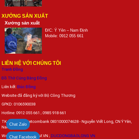
XƯỞNG SẢN XUẤT
Xưởng sản xuất
Đ/C: Ý Yên – Nam Định
Mobile: 0912 055 661
LIÊN HỆ VỚI CHÚNG TÔI
Tranh Đồng
Đồ Thờ Cúng Bằng Đồng
Liên kết:
Đúc Đồng
Website đã đăng ký với Bộ Công Thương
GPKD: 0106590038
Hotline: 0912 055 661 ; 0985 918 661
TK đặt hàng: Vietcombank 0831000074628 - Nguyễn Viết Long, CN Ý Yên,
Chat Zalo
Nam Định
Web: DONGYYEN.COM.VN ;
DUCDONGBAOLONG.VN
Chat Facebook