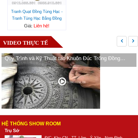
Tranh Quạt Đồng Tùng Hạc -
Tranh Tùng Hạc Bằng Đồng
Giá:
Liên hệ!
VIDEO THỰC TẾ
Quy Trình và Kỹ Thuật tạo Khuôn Đúc Trống Đồng
Ngọc Lũ
HỆ THỐNG SHOW ROOM
Trụ Sở
Đ/C: Khu CN - TT. Lâm - Ý Yên - Nam Định