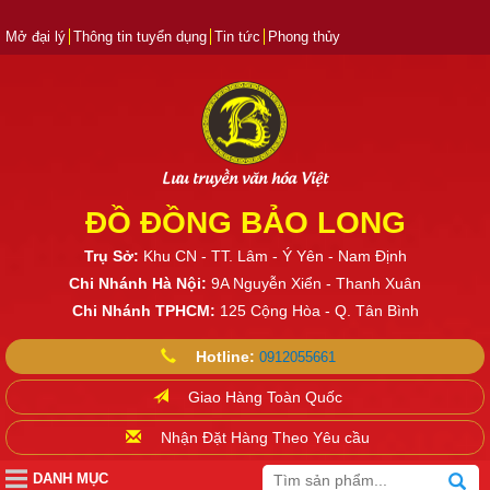
Mở đại lý
Thông tin tuyển dụng
Tin tức
Phong thủy
Lưu truyền văn hóa Việt
ĐỒ ĐỒNG BẢO LONG
Trụ Sở:
Khu CN - TT. Lâm - Ý Yên - Nam Định
Chi Nhánh Hà Nội:
9A Nguyễn Xiển - Thanh Xuân
Chi Nhánh TPHCM:
125 Cộng Hòa - Q. Tân Bình
Hotline:
0912055661
Giao Hàng Toàn Quốc
Nhận Đặt Hàng Theo Yêu cầu
DANH MỤC