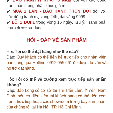
✔️
BẢO HÀNH ÍT NHẤT 5 NĂM
đối với các
dòng
tranh
nằm trong phân khúc giá rẻ.
✔️
MUA 1 LẦN - BẢO HÀNH TRỌN ĐỜI
đối với
các
dòng tranh
mạ vàng 24K, dát vàng 9999.
✔️
LỖI 1 ĐỔI 1
trong vòng 15 ngày, lưu ý: Tranh phải
chưa được sử dụng.
HỎI - ĐÁP VỀ SẢN PHẨM
Hỏi:
Tôi có thể đặt hàng như thế nào?
Đáp:
Quý khách có thể liên hệ trực tiếp cho nhân viên
bán hàng qua Hotline: 0912.055.661 để được tư vấn và
hỗ trợ đặt hàng.
Hỏi:
Tôi có thể về xưởng xem trực tiếp sản phẩm
không?
Đáp:
Bảo Long có cơ sở tại Thị Trấn Lâm, Ý Yên, Nam
Định, nếu có điều kiện thì khách hàng có thể đến xem
tranh trực tiếp hoặc các showroom trưng bày sản phẩm
của chúng tôi tại Hà Nội, TP. Hồ Chí Minh.