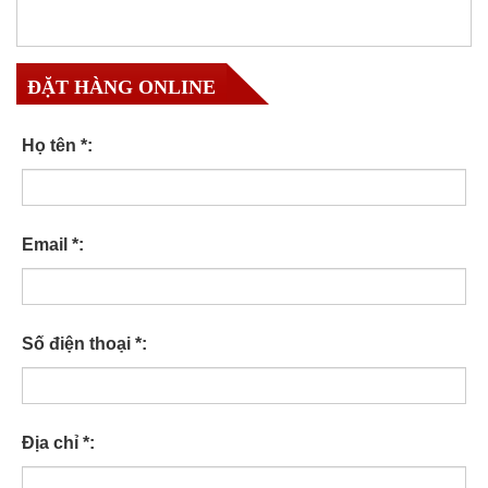
ĐẶT HÀNG ONLINE
Họ tên *:
Email *:
Số điện thoại *:
Địa chỉ *: