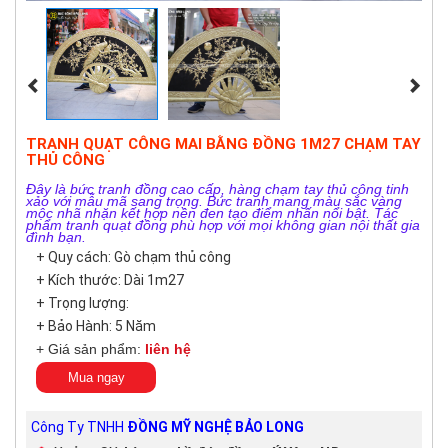
TRANH QUẠT CÔNG MAI BẰNG ĐỒNG 1M27 CHẠM TAY
THỦ CÔNG
Đây là bức tranh đồng cao cấp, hàng chạm tay thủ công tinh
xảo với mẫu mã sang trọng. Bức tranh mang màu sắc vàng
mộc nhã nhặn kết hợp nền đen tạo điểm nhấn nổi bật. Tác
phẩm tranh quạt đồng phù hợp với mọi không gian nội thất gia
đình bạn.
+ Quy cách: Gò chạm thủ công
+ Kích thước: Dài 1m27
+ Trọng lượng:
+ Bảo Hành: 5 Năm
+ Giá sản phẩm:
liên hệ
Mua ngay
Công Ty TNHH
ĐỒNG MỸ NGHỆ BẢO LONG