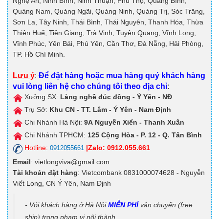
Nghệ An, Ninh Bình, Ninh Thuận, Phú Thọ, Quảng Bình,
Quảng Nam, Quảng Ngãi, Quảng Ninh, Quảng Trị, Sóc Trăng,
Sơn La, Tây Ninh, Thái Bình, Thái Nguyên, Thanh Hóa, Thừa
Thiên Huế, Tiền Giang, Trà Vinh, Tuyên Quang, Vĩnh Long,
Vĩnh Phúc, Yên Bái, Phú Yên, Cần Thơ, Đà Nẵng, Hải Phòng,
TP. Hồ Chí Minh.
Lưu ý
:
Để đặt hàng hoặc mua hàng quý khách hàng
vui lòng liên hệ cho chúng tôi theo địa chỉ
:
Xưởng SX:
Làng nghề đúc đồng - Ý Yên - NĐ
Trụ Sở:
Khu CN - TT. Lâm - Ý Yên - Nam Định
Chi Nhánh Hà Nội:
9A
Nguyễn Xiển - Thanh Xuân
Chi Nhánh TPHCM:
125
Cộng Hòa - P. 12 - Q. Tân Bình
Hotline:
|Zalo: 0912.055.661
0912055661
Email
: vietlongviva@gmail.com
Tài khoản đặt hàng
: Vietcombank 0831000074628 - Nguyễn
Viết Long, CN Ý Yên, Nam Định
- Với khách hàng ở Hà Nội
MIỄN PHÍ
vận chuyển (free
ship) trong phạm vi nội thành.