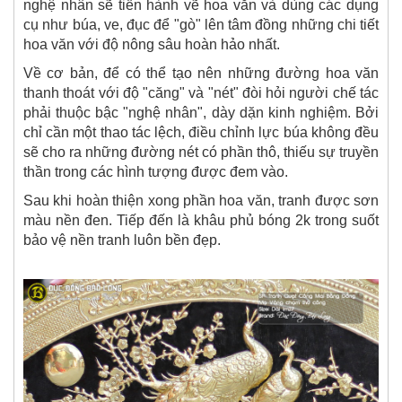
nghệ nhân sẽ tiến hành vẽ hoa văn và dùng các dụng
cụ như búa, ve, đục để "gò" lên tâm đồng những chi tiết
hoa văn với độ nông sâu hoàn hảo nhất.
Về cơ bản, để có thể tạo nên những đường hoa văn
thanh thoát với độ "căng" và "nét" đòi hỏi người chế tác
phải thuộc bậc "nghệ nhân", dày dặn kinh nghiệm. Bởi
chỉ cần một thao tác lệch, điều chỉnh lực búa không đều
sẽ cho ra những đường nét có phần thô, thiếu sự truyền
thần trong các hình tượng được đem vào.
Sau khi hoàn thiện xong phần hoa văn, tranh được sơn
màu nền đen. Tiếp đến là khâu phủ bóng 2k trong suốt
bảo vệ nền tranh luôn bền đẹp.