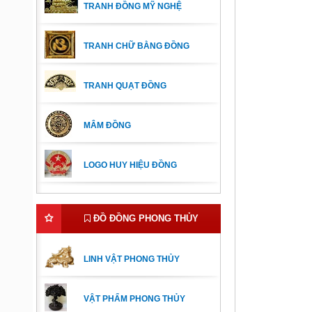
TRANH ĐỒNG MỸ NGHỆ
TRANH CHỮ BẰNG ĐỒNG
TRANH QUẠT ĐỒNG
MÂM ĐỒNG
LOGO HUY HIỆU ĐỒNG
ĐỒ ĐỒNG PHONG THỦY
LINH VẬT PHONG THỦY
VẬT PHẨM PHONG THỦY