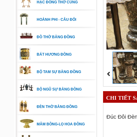
HẠC ĐỒNG THỜ CÚNG
HOÀNH PHI - CÂU ĐỐI
ĐỒ THỜ BẰNG ĐỒNG
BÁT HƯƠNG ĐỒNG
BỘ TAM SỰ BẰNG ĐỒNG
BỘ NGŨ SỰ BẰNG ĐỒNG
CHI TIẾT 
ĐÈN THỜ BẰNG ĐỒNG
Đúc Đôi Đè
MÂM BỒNG-LỌ HOA ĐỒNG