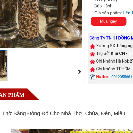
+ Bảo Hành:
+ Giá sản phẩm:
liên 
Mua ngay
Công Ty TNHH
ĐỒNG M
Xưởng SX:
Làng ng
Trụ Sở:
Khu CN - TT
Chi Nhánh Hà Nội:
2
Chi Nhánh TPHCM:
Hotline:
0912055661
SẢN PHẨM
n Thờ Bằng Đồng Đỏ Cho Nhà Thờ, Chùa, Đền, Miếu