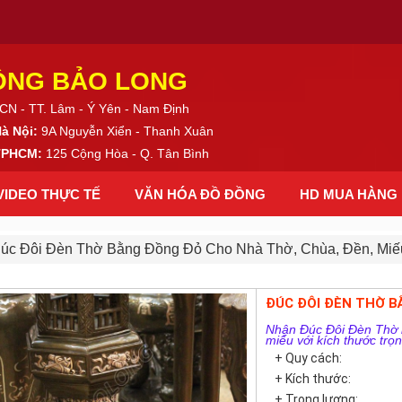
ỒNG BẢO LONG
CN - TT. Lâm - Ý Yên - Nam Định
Hà Nội:
9A Nguyễn Xiển - Thanh Xuân
 TPHCM:
125 Cộng Hòa - Q. Tân Bình
VIDEO THỰC TẾ
VĂN HÓA ĐỒ ĐỒNG
HD MUA HÀNG
úc Đôi Đèn Thờ Bằng Đồng Đỏ Cho Nhà Thờ, Chùa, Đền, Miế
ĐÚC ĐÔI ĐÈN THỜ B
Nhận Đúc Đôi Đèn Thờ b
miếu với kích thước trọn
+ Quy cách:
+ Kích thước:
+ Trọng lượng: