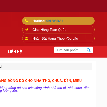
Hotline:
0912055661
Giao Hàng Toàn Quốc
Nhận Đặt Hàng Theo Yêu cầu
LIÊN HỆ
u
ẰNG ĐỒNG ĐỎ CHO NHÀ THỜ, CHÙA, ĐỀN, MIẾU
ằng đồng đỏ cho các công trình nhà thờ tổ, nhà chùa, đền,
g lượng lớn.