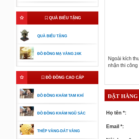
QUÀ BIẾU TẶNG
QUÀ BIẾU TẶNG
ĐỒ ĐỒNG MẠ VÀNG 24K
Ngoài kích th
nhận thi công 
ĐỒ ĐỒNG CAO CẤP
ĐẶT HÀNG
ĐỒ ĐỒNG KHẢM TAM KHÍ
Họ tên *:
ĐỒ ĐỒNG KHẢM NGŨ SẮC
Email *:
THẾP VÀNG-DÁT VÀNG