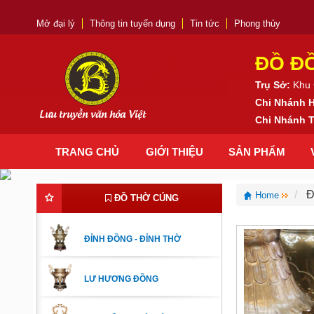
Mở đại lý
Thông tin tuyển dụng
Tin tức
Phong thủy
ĐỒ Đ
Trụ Sở:
Khu 
Chi Nhánh 
Lưu truyền văn hóa Việt
Chi Nhánh
TRANG CHỦ
GIỚI THIỆU
SẢN PHẨM
Đ
Home
ĐỒ THỜ CÚNG
ĐỈNH ĐỒNG - ĐỈNH THỜ
LƯ HƯƠNG ĐỒNG