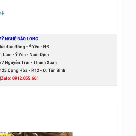
hệ
Ỹ NGHỆ BẢO LONG
hề đúc đồng - Ý Yên - NĐ
. Lâm - Ý Yên - Nam Định
77 Nguyễn Trãi - Thanh Xuân
125 Cộng Hòa - P.12 - Q. Tân Bình
|Zalo: 0912.055.661