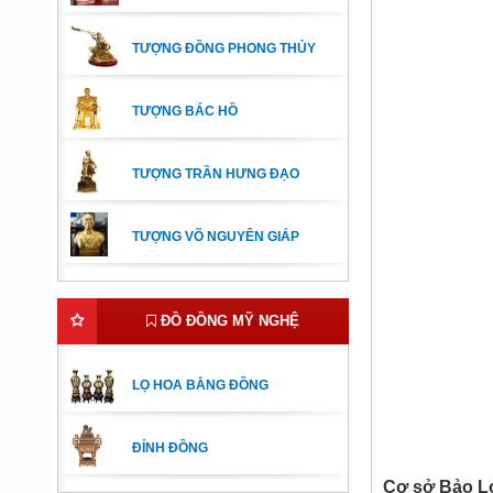
TƯỢNG ĐỒNG PHONG THỦY
TƯỢNG BÁC HỒ
TƯỢNG TRẦN HƯNG ĐẠO
TƯỢNG VÕ NGUYÊN GIÁP
ĐỒ ĐỒNG MỸ NGHỆ
LỌ HOA BẰNG ĐỒNG
ĐỈNH ĐỒNG
Cơ sở Bảo L