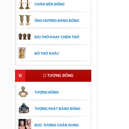
CHÂN NẾN ĐỒNG
ỐNG HƯƠNG BẰNG ĐỒNG
ĐÀI THỜ-KHAY CHÉN THỜ
ĐỒ THỜ KHÁC
TƯỢNG ĐỒNG
TƯỢNG ĐỒNG
TƯỢNG PHẬT BẰNG ĐỒNG
ĐÚC TƯỢNG CHÂN DUNG