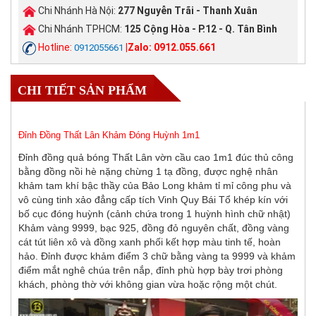
Chi Nhánh Hà Nội:
277 Nguyễn Trãi - Thanh Xuân
Chi Nhánh TPHCM:
125 Cộng Hòa - P.12 - Q. Tân Bình
Hotline:
|Zalo: 0912.055.661
0912055661
CHI TIẾT SẢN PHẨM
Đỉnh Đồng Thất Lân Khảm Đóng Huỳnh 1m1
Đỉnh đồng quả bóng Thất Lân vờn cầu cao 1m1 đúc thủ công
bằng đồng nồi hè nặng chừng 1 tạ đồng, được nghệ nhân
khảm tam khí bậc thầy của Bảo Long khảm tỉ mỉ công phu và
vô cùng tinh xảo đẳng cấp tích Vinh Quy Bái Tổ khép kín với
bố cục đóng huỳnh (cảnh chứa trong 1 huỳnh hình chữ nhật)
Khảm vàng 9999, bạc 925, đồng đỏ nguyên chất, đồng vàng
cát tút liên xô và đồng xanh phối kết hợp màu tinh tế, hoàn
hảo. Đỉnh được khảm điểm 3 chữ bằng vàng ta 9999 và khảm
điểm mắt nghê chúa trên nắp, đỉnh phù hợp bày trơi phòng
khách, phòng thờ với không gian vừa hoặc rộng một chút.