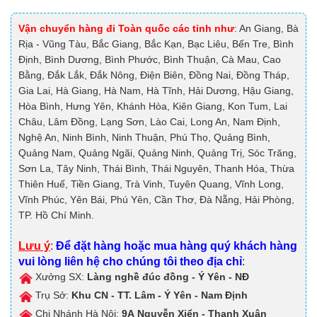
Vận chuyển hàng đi Toàn quốc các tỉnh như
: An Giang, Bà
Rịa - Vũng Tàu, Bắc Giang, Bắc Kạn, Bạc Liêu, Bến Tre, Bình
Định, Bình Dương, Bình Phước, Bình Thuận, Cà Mau, Cao
Bằng, Đắk Lắk, Đắk Nông, Điện Biên, Đồng Nai, Đồng Tháp,
Gia Lai, Hà Giang, Hà Nam, Hà Tĩnh, Hải Dương, Hậu Giang,
Hòa Bình, Hưng Yên, Khánh Hòa, Kiên Giang, Kon Tum, Lai
Châu, Lâm Đồng, Lạng Sơn, Lào Cai, Long An, Nam Định,
Nghệ An, Ninh Bình, Ninh Thuận, Phú Thọ, Quảng Bình,
Quảng Nam, Quảng Ngãi, Quảng Ninh, Quảng Trị, Sóc Trăng,
Sơn La, Tây Ninh, Thái Bình, Thái Nguyên, Thanh Hóa, Thừa
Thiên Huế, Tiền Giang, Trà Vinh, Tuyên Quang, Vĩnh Long,
Vĩnh Phúc, Yên Bái, Phú Yên, Cần Thơ, Đà Nẵng, Hải Phòng,
TP. Hồ Chí Minh.
Lưu ý
:
Để đặt hàng hoặc mua hàng quý khách hàng
vui lòng liên hệ cho chúng tôi theo địa chỉ
:
Xưởng SX:
Làng nghề đúc đồng - Ý Yên - NĐ
Trụ Sở:
Khu CN - TT. Lâm - Ý Yên - Nam Định
Chi Nhánh Hà Nội:
9A
Nguyễn Xiển - Thanh Xuân