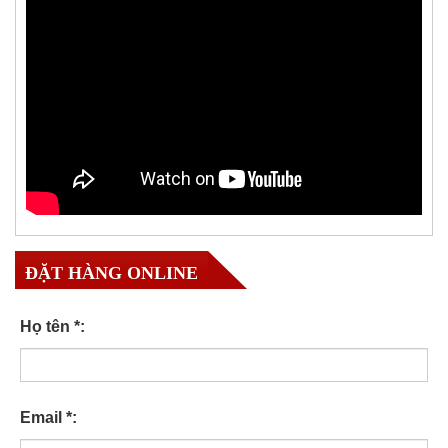
ĐẶT HÀNG ONLINE
Họ tên *:
Email *: