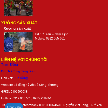
XƯỞNG SẢN XUẤT
Xưởng sản xuất
Đ/C: Ý Yên – Nam Định
Mobile: 0912 055 661
LIÊN HỆ VỚI CHÚNG TÔI
Tranh Đồng
Đồ Thờ Cúng Bằng Đồng
Liên kết:
Đúc Đồng
Website đã đăng ký với Bộ Công Thương
GPKD: 0106590038
Hotline: 0912 055 661 ; 0985 918 661
TK đặt hàng: Vietcombank 0831000074628 - Nguyễn Viết Long, CN Ý Yên,
Chat Zalo