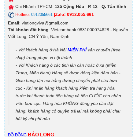
Chi Nhánh TPHCM:
125
Cộng Hòa - P. 12 - Q. Tân Bình
Hotline:
|Zalo: 0912.055.661
0912055661
Email
: vietlongviva@gmail.com
Tài khoản đặt hàng
: Vietcombank 0831000074628 - Nguyễn
Viết Long, CN Ý Yên, Nam Định
- Với khách hàng ở Hà Nội
MIỄN PHÍ
vận chuyển (free
ship) trong phạm vi nội thành.
- Với Khách hàng ở các tỉnh lân cận hoặc ở xa (Miền
Trung, Miền Nam) Hàng sẽ được đóng kiện đảm bảo -
Giao hàng tận nơi bằng đường chuyển phát của bưu
cục - Khi nhận hàng khách hàng kiểm tra hàng hóa
trước khi thanh toán tiền hàng và tiền CƯỚC cho nhân
viên bưu cục. Hàng hóa KHÔNG đúng yêu cầu đặt
hàng, khách hàng có quyền trả lại mà không phải chịu
bất kỳ chi phí nào.
BẢO LONG
ĐỒ ĐỒNG