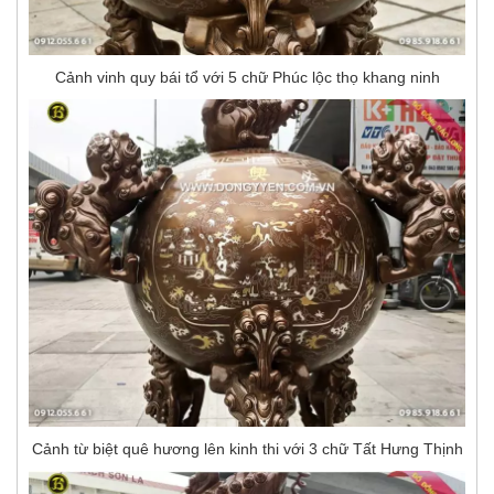
Cảnh vinh quy bái tổ với 5 chữ Phúc lộc thọ khang ninh
Cảnh từ biệt quê hương lên kinh thi với 3 chữ Tất Hưng Thịnh