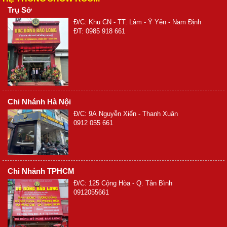
Trụ Sở
Đ/C: Khu CN - TT. Lâm - Ý Yên - Nam Định
ĐT: 0985 918 661
Chi Nhánh Hà Nội
Đ/C: 9A Nguyễn Xiển - Thanh Xuân
0912 055 661
Chi Nhánh TPHCM
Đ/C: 125 Cộng Hòa - Q. Tân Bình
0912055661