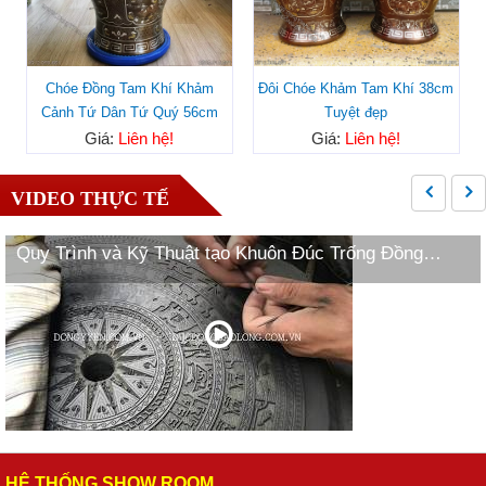
Chóe Đồng Tam Khí Khảm
Đôi Chóe Khảm Tam Khí 38cm
Cảnh Tứ Dân Tứ Quý 56cm
Tuyệt đẹp
Giá:
Liên hệ!
Giá:
Liên hệ!
VIDEO THỰC TẾ
Quy Trình và Kỹ Thuật tạo Khuôn Đúc Trống Đồng
Ngọc Lũ
HỆ THỐNG SHOW ROOM