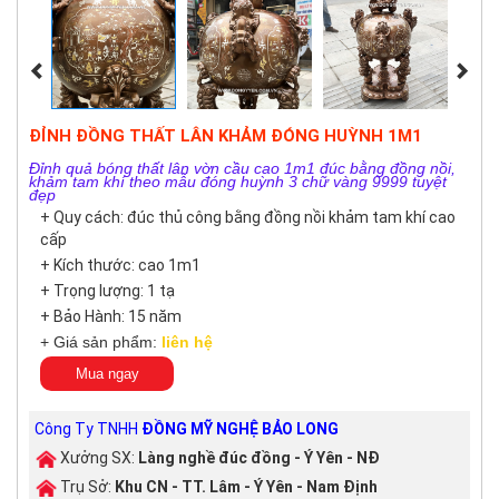
ĐỈNH ĐỒNG THẤT LÂN KHẢM ĐÓNG HUỲNH 1M1
Đỉnh quả bóng thất lân vờn cầu cao 1m1 đúc bằng đồng nồi,
khảm tam khí theo mẫu đóng huỳnh 3 chữ vàng 9999 tuyệt
đẹp
+ Quy cách: đúc thủ công bằng đồng nồi khảm tam khí cao
cấp
+ Kích thước: cao 1m1
+ Trọng lượng: 1 tạ
+ Bảo Hành: 15 năm
+ Giá sản phẩm:
liên hệ
Mua ngay
Công Ty TNHH
ĐỒNG MỸ NGHỆ BẢO LONG
Xưởng SX:
Làng nghề đúc đồng - Ý Yên - NĐ
Trụ Sở:
Khu CN - TT. Lâm - Ý Yên - Nam Định