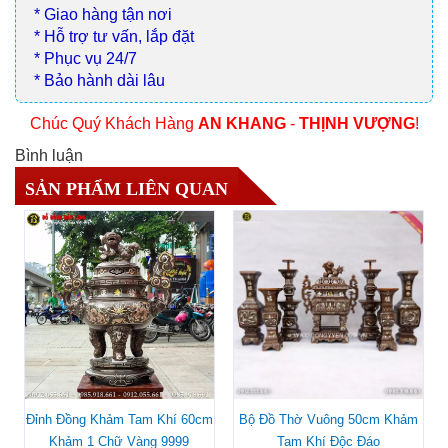
* Giao hàng tận nơi
* Hỗ trợ tư vấn, lắp đặt
* Phục vụ 24/7
* Bảo hành dài lâu
Chúc Quý Khách Hàng
AN KHANG
-
THỊNH VƯỢNG
!
Bình luận
SẢN PHẨM LIÊN QUAN
Đỉnh Đồng Khảm Tam Khí 60cm
Bộ Đồ Thờ Vuông 50cm Khảm
Khảm 1 Chữ Vàng 9999
Tam Khí Độc Đáo