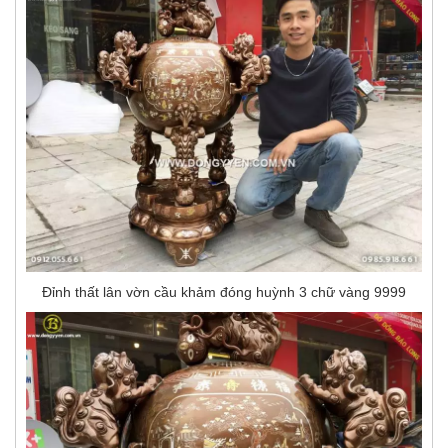
Đỉnh thất lân vờn cầu khảm đóng huỳnh 3 chữ vàng 9999