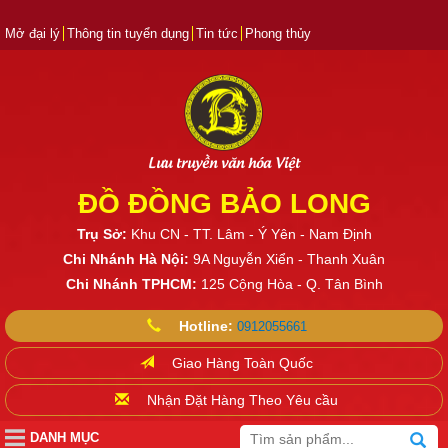
Mở đại lý
Thông tin tuyển dụng
Tin tức
Phong thủy
Lưu truyền văn hóa Việt
ĐỒ ĐỒNG BẢO LONG
Trụ Sở:
Khu CN - TT. Lâm - Ý Yên - Nam Định
Chi Nhánh Hà Nội:
9A Nguyễn Xiển - Thanh Xuân
Chi Nhánh TPHCM:
125 Cộng Hòa - Q. Tân Bình
Hotline:
0912055661
Giao Hàng Toàn Quốc
Nhận Đặt Hàng Theo Yêu cầu
DANH MỤC