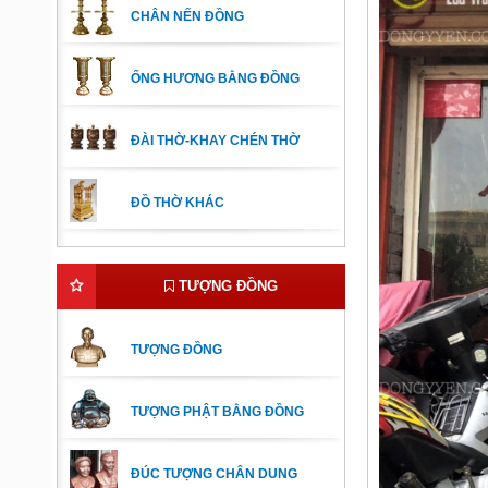
CHÂN NẾN ĐỒNG
ỐNG HƯƠNG BẰNG ĐỒNG
ĐÀI THỜ-KHAY CHÉN THỜ
ĐỒ THỜ KHÁC
TƯỢNG ĐỒNG
TƯỢNG ĐỒNG
TƯỢNG PHẬT BẰNG ĐỒNG
ĐÚC TƯỢNG CHÂN DUNG