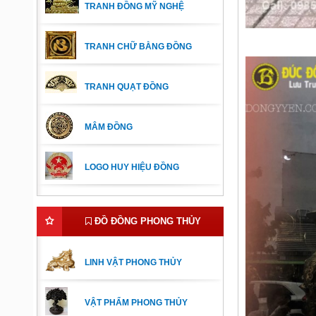
TRANH ĐỒNG MỸ NGHỆ
TRANH CHỮ BẰNG ĐỒNG
TRANH QUẠT ĐỒNG
MÂM ĐỒNG
LOGO HUY HIỆU ĐỒNG
ĐỒ ĐỒNG PHONG THỦY
LINH VẬT PHONG THỦY
VẬT PHẨM PHONG THỦY