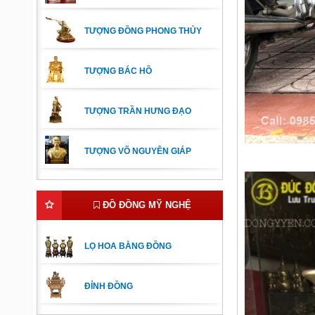
TƯỢNG ĐỒNG PHONG THỦY
TƯỢNG BÁC HỒ
TƯỢNG TRẦN HƯNG ĐẠO
TƯỢNG VÕ NGUYÊN GIÁP
ĐỒ ĐỒNG MỸ NGHỆ
LỌ HOA BẰNG ĐỒNG
ĐỈNH ĐỒNG