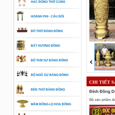
HẠC ĐỒNG THỜ CÚNG
HOÀNH PHI - CÂU ĐỐI
ĐỒ THỜ BẰNG ĐỒNG
BÁT HƯƠNG ĐỒNG
BỘ TAM SỰ BẰNG ĐỒNG
BỘ NGŨ SỰ BẰNG ĐỒNG
CHI TIẾT 
ĐÈN THỜ BẰNG ĐỒNG
Đỉnh Đồng D
Bộ sản phẩm đú
MÂM BỒNG-LỌ HOA ĐỒNG