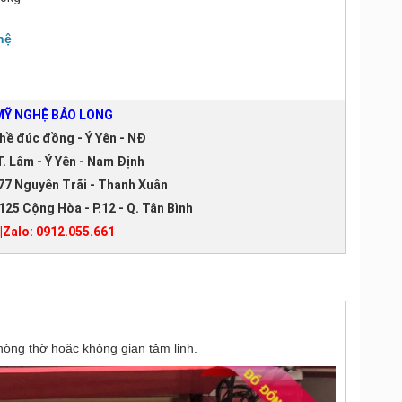
hệ
Ỹ NGHỆ BẢO LONG
hề đúc đồng - Ý Yên - NĐ
. Lâm - Ý Yên - Nam Định
77 Nguyễn Trãi - Thanh Xuân
125 Cộng Hòa - P.12 - Q. Tân Bình
|Zalo: 0912.055.661
òng thờ hoặc không gian tâm linh.