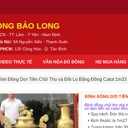
ỒNG BẢO LONG
CN - TT. Lâm - Ý Yên - Nam Định
Hà Nội:
9A Nguyễn Xiển - Thanh Xuân
 TPHCM:
125 Cộng Hòa - Q. Tân Bình
VIDEO THỰC TẾ
VĂN HÓA ĐỒ ĐỒNG
HD MUA HÀNG
ỉnh Đồng Dơi Tiền Chữ Thọ và Đôi Lọ Bằng Đồng Catut 1m33
ĐỈNH ĐỒNG DƠI TIỀ
Đỉnh đồng chữ thọ dơi 
vỏ đạn liên xô catut đồ
+ Quy cách: Đúc thủ 
+ Kích thước: lọ 1m27
+ Trọng lượng: trên 3