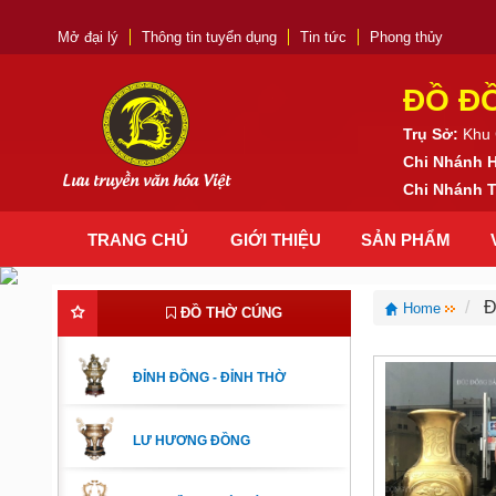
Mở đại lý
Thông tin tuyển dụng
Tin tức
Phong thủy
ĐỒ Đ
Trụ Sở:
Khu 
Chi Nhánh 
Lưu truyền văn hóa Việt
Chi Nhánh
TRANG CHỦ
GIỚI THIỆU
SẢN PHẨM
Đ
Home
ĐỒ THỜ CÚNG
ĐỈNH ĐỒNG - ĐỈNH THỜ
LƯ HƯƠNG ĐỒNG