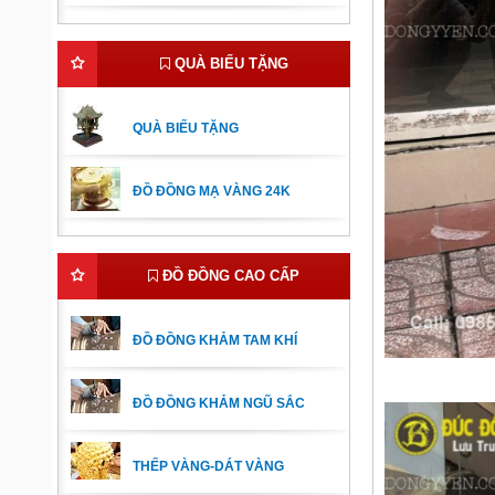
QUÀ BIẾU TẶNG
QUÀ BIẾU TẶNG
ĐỒ ĐỒNG MẠ VÀNG 24K
ĐỒ ĐỒNG CAO CẤP
ĐỒ ĐỒNG KHẢM TAM KHÍ
ĐỒ ĐỒNG KHẢM NGŨ SẮC
THẾP VÀNG-DÁT VÀNG