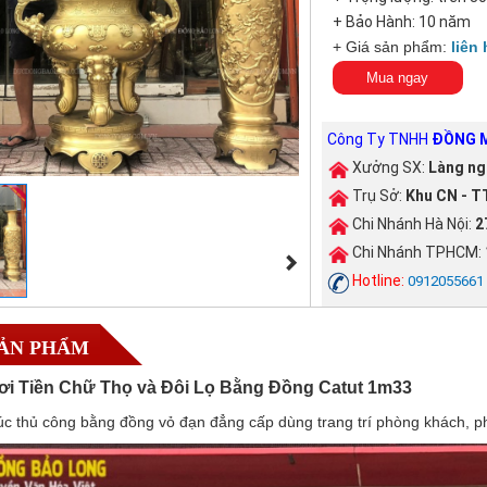
+ Bảo Hành: 10 năm
+ Giá sản phẩm:
liên 
Mua ngay
Công Ty TNHH
ĐỒNG M
Xưởng SX:
Làng ng
Trụ Sở:
Khu CN - TT
Chi Nhánh Hà Nội:
2
Chi Nhánh TPHCM:
Hotline:
0912055661
SẢN PHẨM
ơi Tiền Chữ Thọ và Đôi Lọ Bằng Đồng Catut 1m33
c thủ công bằng đồng vỏ đạn đẳng cấp dùng trang trí phòng khách, ph