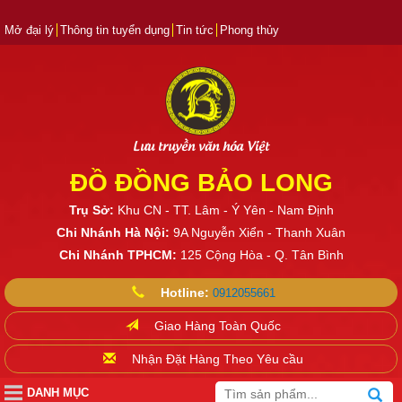
Mở đại lý
Thông tin tuyển dụng
Tin tức
Phong thủy
Lưu truyền văn hóa Việt
ĐỒ ĐỒNG BẢO LONG
Trụ Sở:
Khu CN - TT. Lâm - Ý Yên - Nam Định
Chi Nhánh Hà Nội:
9A Nguyễn Xiển - Thanh Xuân
Chi Nhánh TPHCM:
125 Cộng Hòa - Q. Tân Bình
Hotline:
0912055661
Giao Hàng Toàn Quốc
Nhận Đặt Hàng Theo Yêu cầu
DANH MỤC