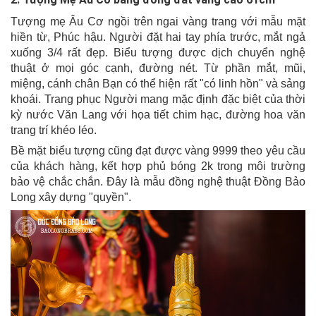
Tượng mẹ Âu Cơ ngồi trên ngai vàng trang với mẫu mặt
hiền từ, Phúc hậu.
Người đặt hai tay phía trước, mắt ngả
xuống 3/4 rất đẹp.
Biểu tượng được dịch chuyển nghệ
thuật ở mọi góc cạnh, đường nét.
Từ phần mắt, mũi,
miệng, cánh chân Bạn có thể hiện rất "có linh hồn" và sảng
khoái.
Trang phục Người mang mặc định đặc biệt của thời
kỳ nước Văn Lang với họa tiết chim hạc, đường hoa văn
trang trí khéo léo.
Bề mặt biểu tượng cũng đạt được vàng 9999 theo yêu cầu
của khách hàng, kết hợp phủ bóng 2k trong môi trường
bảo vệ chắc chắn.
Đây là mẫu đồng nghệ thuật Đồng Bảo
Long xây dựng "quyền".