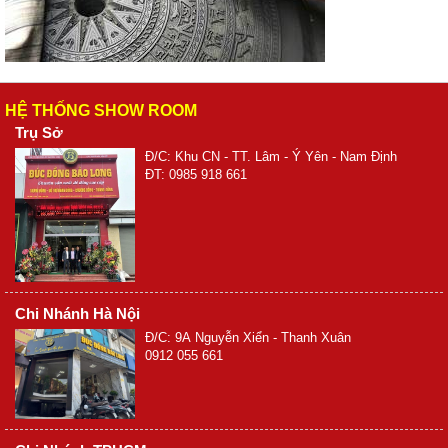
HỆ THỐNG SHOW ROOM
Trụ Sở
Đ/C: Khu CN - TT. Lâm - Ý Yên - Nam Định
ĐT: 0985 918 661
Chi Nhánh Hà Nội
Đ/C: 9A Nguyễn Xiển - Thanh Xuân
0912 055 661