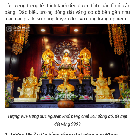
Từ tượng trưng tới hình khối đều được tính toán tỉ mỉ, cân
bằng.
Đặc biệt, tượng đồng dát vàng có độ bền gần như
mãi mãi, giá trị sử dụng truyền đời,
vô cùng trang nghiêm.
Tượng Vua Hùng đúc nguyên khối bằng chất liệu đồng đỏ, bề mặt
dát vàng 9999
2. Tượng Mẹ Âu Cơ bằng đồng đất vàng cao 61cm