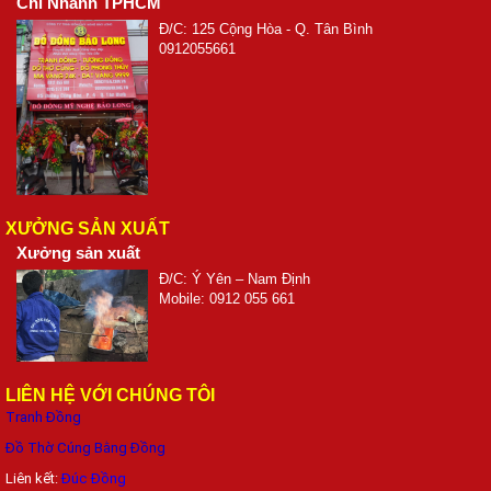
Chi Nhánh TPHCM
Đ/C: 125 Cộng Hòa - Q. Tân Bình
0912055661
XƯỞNG SẢN XUẤT
Xưởng sản xuất
Đ/C: Ý Yên – Nam Định
Mobile: 0912 055 661
LIÊN HỆ VỚI CHÚNG TÔI
Tranh Đồng
Đồ Thờ Cúng Bằng Đồng
Liên kết:
Đúc Đồng