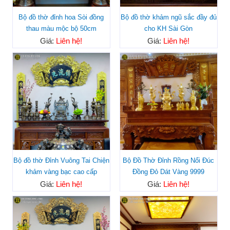
Bộ đồ thờ đỉnh hoa Sòi đồng
Bộ đồ thờ khảm ngũ sắc đầy đủ
thau màu mộc bộ 50cm
cho KH Sài Gòn
Giá:
Liên hệ!
Giá:
Liên hệ!
Bộ đồ thờ Đỉnh Vuông Tai Chiện
Bộ Đồ Thờ Đỉnh Rồng Nổi Đúc
khảm vàng bạc cao cấp
Đồng Đỏ Dát Vàng 9999
Giá:
Liên hệ!
Giá:
Liên hệ!