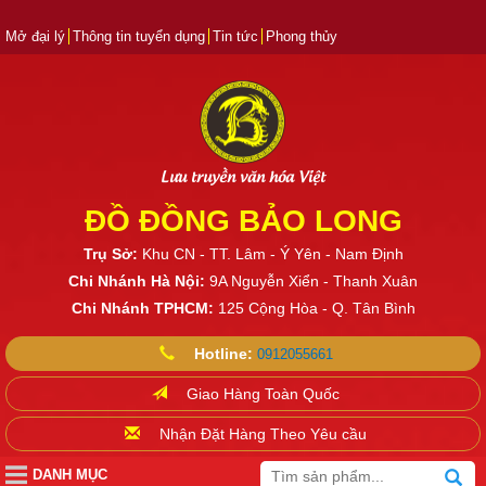
Mở đại lý
Thông tin tuyển dụng
Tin tức
Phong thủy
Lưu truyền văn hóa Việt
ĐỒ ĐỒNG BẢO LONG
Trụ Sở:
Khu CN - TT. Lâm - Ý Yên - Nam Định
Chi Nhánh Hà Nội:
9A Nguyễn Xiển - Thanh Xuân
Chi Nhánh TPHCM:
125 Cộng Hòa - Q. Tân Bình
Hotline:
0912055661
Giao Hàng Toàn Quốc
Nhận Đặt Hàng Theo Yêu cầu
DANH MỤC