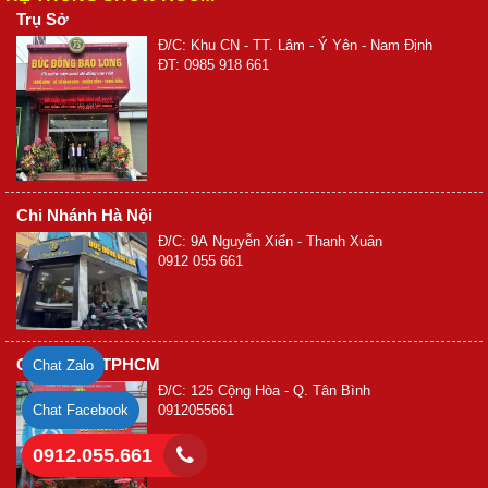
Trụ Sở
Đ/C: Khu CN - TT. Lâm - Ý Yên - Nam Định
ĐT: 0985 918 661
Chi Nhánh Hà Nội
Đ/C: 9A Nguyễn Xiển - Thanh Xuân
0912 055 661
Chi Nhánh TPHCM
Chat Zalo
Đ/C: 125 Cộng Hòa - Q. Tân Bình
Chat Facebook
0912055661
0912.055.661