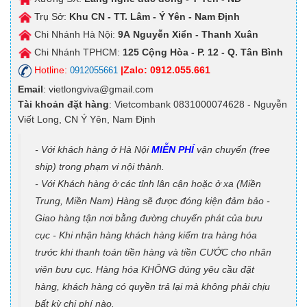
Trụ Sở:
Khu CN - TT. Lâm - Ý Yên - Nam Định
Chi Nhánh Hà Nội:
9A
Nguyễn Xiển - Thanh Xuân
Chi Nhánh TPHCM:
125
Cộng Hòa - P. 12 - Q. Tân Bình
Hotline:
|Zalo: 0912.055.661
0912055661
Email
: vietlongviva@gmail.com
Tài khoản đặt hàng
: Vietcombank 0831000074628 - Nguyễn
Viết Long, CN Ý Yên, Nam Định
- Với khách hàng ở Hà Nội
MIỄN PHÍ
vận chuyển (free
ship) trong phạm vi nội thành.
- Với Khách hàng ở các tỉnh lân cận hoặc ở xa (Miền
Trung, Miền Nam) Hàng sẽ được đóng kiện đảm bảo -
Giao hàng tận nơi bằng đường chuyển phát của bưu
cục - Khi nhận hàng khách hàng kiểm tra hàng hóa
trước khi thanh toán tiền hàng và tiền CƯỚC cho nhân
viên bưu cục. Hàng hóa KHÔNG đúng yêu cầu đặt
hàng, khách hàng có quyền trả lại mà không phải chịu
bất kỳ chi phí nào.