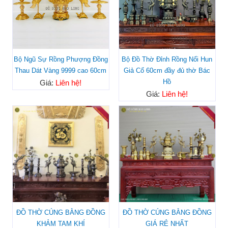
Bộ Ngũ Sự Rồng Phượng Đồng
Bộ Đồ Thờ Đỉnh Rồng Nổi Hun
Thau Dát Vàng 9999 cao 60cm
Giả Cổ 60cm đầy đủ thờ Bác
Hồ
Giá:
Liên hệ!
Giá:
Liên hệ!
ĐỒ THỜ CÚNG BẰNG ĐỒNG
ĐỒ THỜ CÚNG BẰNG ĐỒNG
KHẢM TAM KHÍ
GIÁ RẺ NHẤT