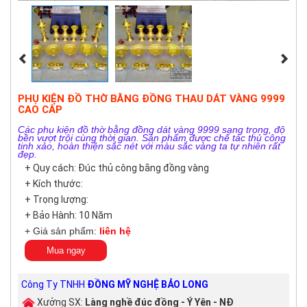
PHỤ KIỆN ĐỒ THỜ BẰNG ĐỒNG THAU DÁT VÀNG 9999
CAO CẤP
Các phụ kiện đồ thờ bằng đồng dát vàng 9999 sang trọng, độ
bền vượt trội cùng thời gian. Sản phẩm được chế tác thủ công
tinh xảo, hoàn thiện sắc nét với màu sắc vàng ta tự nhiên rất
đẹp.
+ Quy cách: Đúc thủ công bằng đồng vàng
+ Kích thước:
+ Trọng lượng:
+ Bảo Hành: 10 Năm
+ Giá sản phẩm:
liên hệ
Mua ngay
Công Ty TNHH
ĐỒNG MỸ NGHỆ BẢO LONG
Xưởng SX:
Làng nghề đúc đồng - Ý Yên - NĐ