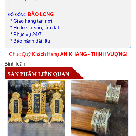
BẢO LONG
ĐỒ ĐỒNG
* Giao hàng tận nơi
* Hỗ trợ tư vấn, lắp đặt
* Phục vụ 24/7
* Bảo hành dài lâu
Chúc Quý Khách Hàng
AN KHANG
-
THỊNH VƯỢNG
!
Bình luận
SẢN PHẨM LIÊN QUAN