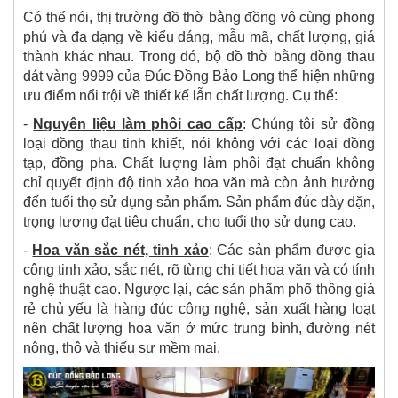
Có thể nói, thị trường đồ thờ bằng đồng vô cùng phong
phú và đa dạng về kiểu dáng, mẫu mã, chất lượng, giá
thành khác nhau. Trong đó, bộ đồ thờ bằng đồng thau
dát vàng 9999 của Đúc Đồng Bảo Long thể hiện những
ưu điểm nổi trội về thiết kế lẫn chất lượng. Cụ thể:
-
Nguyên liệu làm phôi cao cấp
: Chúng tôi sử đồng
loại đồng thau tinh khiết, nói không với các loại đồng
tạp, đồng pha. Chất lượng làm phôi đạt chuẩn không
chỉ quyết định độ tinh xảo hoa văn mà còn ảnh hưởng
đến tuổi thọ sử dụng sản phẩm. Sản phẩm đúc dày dặn,
trọng lượng đạt tiêu chuẩn, cho tuổi thọ sử dụng cao.
-
Hoa văn sắc nét, tinh xảo
:
Các sản phẩm được gia
công tinh xảo, sắc nét, rõ từng chi tiết hoa văn và có tính
nghệ thuật cao. Ngược lại, các sản phẩm phổ thông giá
rẻ chủ yếu là hàng đúc công nghệ, sản xuất hàng loạt
nên chất lượng hoa văn ở mức trung bình, đường nét
nông, thô và thiếu sự mềm mại.