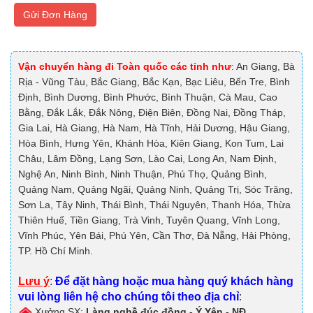
Gửi Đơn Hàng
Vận chuyển hàng đi Toàn quốc các tỉnh như
: An Giang, Bà
Rịa - Vũng Tàu, Bắc Giang, Bắc Kạn, Bạc Liêu, Bến Tre, Bình
Định, Bình Dương, Bình Phước, Bình Thuận, Cà Mau, Cao
Bằng, Đắk Lắk, Đắk Nông, Điện Biên, Đồng Nai, Đồng Tháp,
Gia Lai, Hà Giang, Hà Nam, Hà Tĩnh, Hải Dương, Hậu Giang,
Hòa Bình, Hưng Yên, Khánh Hòa, Kiên Giang, Kon Tum, Lai
Châu, Lâm Đồng, Lạng Sơn, Lào Cai, Long An, Nam Định,
Nghệ An, Ninh Bình, Ninh Thuận, Phú Thọ, Quảng Bình,
Quảng Nam, Quảng Ngãi, Quảng Ninh, Quảng Trị, Sóc Trăng,
Sơn La, Tây Ninh, Thái Bình, Thái Nguyên, Thanh Hóa, Thừa
Thiên Huế, Tiền Giang, Trà Vinh, Tuyên Quang, Vĩnh Long,
Vĩnh Phúc, Yên Bái, Phú Yên, Cần Thơ, Đà Nẵng, Hải Phòng,
TP. Hồ Chí Minh.
Lưu ý
:
Để đặt hàng hoặc mua hàng quý khách hàng
vui lòng liên hệ cho chúng tôi theo địa chỉ
:
Xưởng SX:
Làng nghề đúc đồng - Ý Yên - NĐ