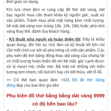
thời gian sử dụng.
Khi lựa chọn đơn vị cung cấp đồ thờ dát vàng, dát
bạc người mua cần tham khảo kỹ nguồn gốc, xuất xứ
sản phẩm. Tránh mua phải mặt hàng kém chất lượng,
bề mặt dát vàng non (vàng 10k, 14k, 18k) hoặc phủ nhũ
vàng thay thế, đánh lừa khách hàng.
-
Kỹ thuật sửa nguội và hoàn thiện tốt
:
Đây là khâu
quan trọng, đòi hỏi sự chú tâm và kỹ thuật tốt bởi chỉ
cần một chút sai sót sẽ phá hỏng cả một sản phẩm. Các
phụ kiện đồ thờ bằng đồng thau dát vàng của chúng tôi
có chất lượng hoàn thiện tốt với bề mặt, góc cạnh được
xử lý mượt mà, nhẵn mịn. Bề mặt nói không với hiện
tượng lem nhem, nổi bọt khí hay chi tiết thừa, vết rỗ lỗi.
>> Có thể bạn quan tâm: +101
Bộ đồ thờ bằng
đồng
đẹp cho ban thờ gia tiên
Phụ kiện đồ thờ bằng bằng dát vàng 9999
có độ bền bao lâu?