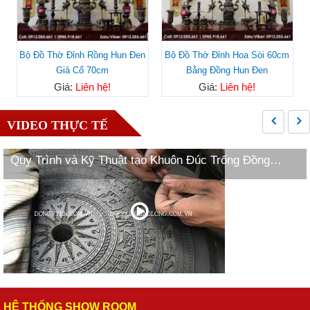
Bộ Đồ Thờ Đỉnh Rồng Hun Đen
Bộ Đồ Thờ Đỉnh Hoa Sòi 60cm
Giả Cổ 70cm
Bằng Đồng Hun Đen
Giá:
Liên hệ!
Giá:
Liên hệ!
VIDEO THỰC TẾ
Quy Trình và Kỹ Thuật tạo Khuôn Đúc Trống Đồng
Ngọc Lũ
HỆ THỐNG SHOW ROOM