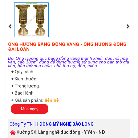
ỐNG HƯƠNG BẰNG ĐỒNG VÀNG - ỐNG HƯƠNG ĐỒNG
ĐÀI LOAN
Đôi Ống Hương đúc bằng đồng vàng thanh khiết, đúc nổi hoa
văn, cao 30cm, dùng để đựng hương sử dụng cho bàn thờ gia
tiên, bàn thờ nhà chùa, nhà thờ họ, đền, miếu...
+ Quy cách:
+ Kích thước:
+ Trọng lượng:
+ Bảo Hành:
+ Giá sản phẩm:
liên hệ
Mua ngay
Công Ty TNHH
ĐỒNG MỸ NGHỆ BẢO LONG
Xưởng SX:
Làng nghề đúc đồng - Ý Yên - NĐ