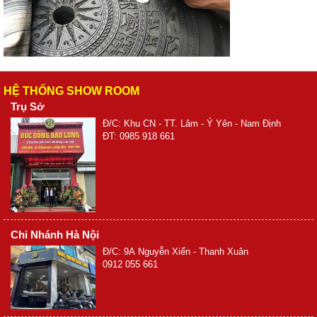
HỆ THỐNG SHOW ROOM
Trụ Sở
Đ/C: Khu CN - TT. Lâm - Ý Yên - Nam Định
ĐT: 0985 918 661
Chi Nhánh Hà Nội
Đ/C: 9A Nguyễn Xiển - Thanh Xuân
0912 055 661