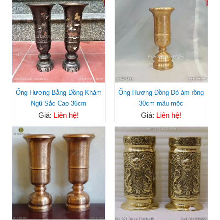
Ống Hương Bằng Đồng Khảm
Ống Hương Đồng Đỏ ám rồng
Ngũ Sắc Cao 36cm
30cm mãu mộc
Giá:
Liên hệ!
Giá:
Liên hệ!