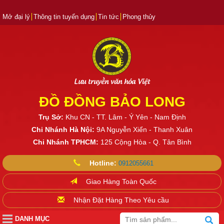
Mở đại lý
Thông tin tuyển dụng
Tin tức
Phong thủy
Lưu truyền văn hóa Việt
ĐỒ ĐỒNG BẢO LONG
Trụ Sở:
Khu CN - TT. Lâm - Ý Yên - Nam Định
Chi Nhánh Hà Nội:
9A Nguyễn Xiển - Thanh Xuân
Chi Nhánh TPHCM:
125 Cộng Hòa - Q. Tân Bình
Hotline:
0912055661
Giao Hàng Toàn Quốc
Nhận Đặt Hàng Theo Yêu cầu
DANH MỤC