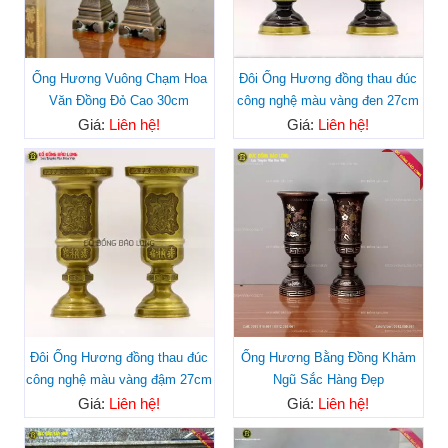
Ống Hương Vuông Chạm Hoa
Đôi Ống Hương đồng thau đúc
Văn Đồng Đỏ Cao 30cm
công nghệ màu vàng đen 27cm
Giá:
Liên hệ!
Giá:
Liên hệ!
Đôi Ống Hương đồng thau đúc
Ống Hương Bằng Đồng Khảm
công nghệ màu vàng đậm 27cm
Ngũ Sắc Hàng Đẹp
Giá:
Liên hệ!
Giá:
Liên hệ!