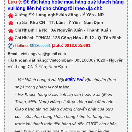
Lưu ý
:
Để đặt hàng hoặc mua hàng quý khách hàng
vui lòng liên hệ cho chúng tôi theo địa chỉ
:
Xưởng SX:
Làng nghề đúc đồng - Ý Yên - NĐ
Trụ Sở:
Khu CN - TT. Lâm - Ý Yên - Nam Định
Chi Nhánh Hà Nội:
9A
Nguyễn Xiển - Thanh Xuân
Chi Nhánh TPHCM:
125
Cộng Hòa - P. 12 - Q. Tân Bình
Hotline:
|Zalo: 0912.055.661
0912055661
Email
: vietlongviva@gmail.com
Tài khoản đặt hàng
: Vietcombank 0831000074628 - Nguyễn
Viết Long, CN Ý Yên, Nam Định
- Với khách hàng ở Hà Nội
MIỄN PHÍ
vận chuyển (free
ship) trong phạm vi nội thành.
- Với Khách hàng ở các tỉnh lân cận hoặc ở xa (Miền
Trung, Miền Nam) Hàng sẽ được đóng kiện đảm bảo -
Giao hàng tận nơi bằng đường chuyển phát của bưu
cục - Khi nhận hàng khách hàng kiểm tra hàng hóa
trước khi thanh toán tiền hàng và tiền CƯỚC cho nhân
viên bưu cục. Hàng hóa KHÔNG đúng yêu cầu đặt