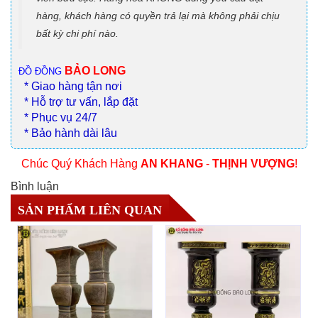
hàng, khách hàng có quyền trả lại mà không phải chịu
bất kỳ chi phí nào.
BẢO LONG
ĐỒ ĐỒNG
* Giao hàng tận nơi
* Hỗ trợ tư vấn, lắp đặt
* Phục vụ 24/7
* Bảo hành dài lâu
Chúc Quý Khách Hàng
AN KHANG
-
THỊNH VƯỢNG
!
Bình luận
SẢN PHẨM LIÊN QUAN