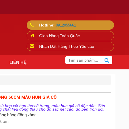
Hotline:
0912055661
Giao Hàng Toàn Quốc
Nhận Đặt Hàng Theo Yêu cầu
LIÊN HỆ
NG 60CM MÀU HUN GIẢ CỔ
ù hợp với ban thờ cỡ trung, màu hun giả cổ độc đáo. Sản
chất liệu đồng thau cho độ sắc nét cao, độ bền trọn đời.
công bằng đồng vàng
 60cm