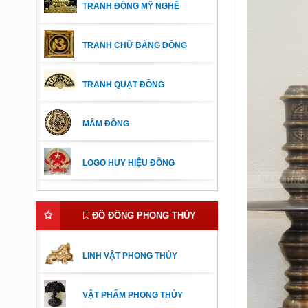
TRANH ĐỒNG MỸ NGHỆ
TRANH CHỮ BẰNG ĐỒNG
TRANH QUẠT ĐỒNG
MÂM ĐỒNG
LOGO HUY HIỆU ĐỒNG
ĐỒ ĐỒNG PHONG THỦY
LINH VẬT PHONG THỦY
VẬT PHẨM PHONG THỦY