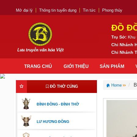
Mở đại lý
Thông tin tuyển dụng
Tin tức
Phong thủy
ĐỒ Đ
Trụ Sở:
Khu 
Chi Nhánh 
Lưu truyền văn hóa Việt
Chi Nhánh
TRANG CHỦ
GIỚI THIỆU
SẢN PHẨM
B
Home
ĐỒ THỜ CÚNG
ĐỈNH ĐỒNG - ĐỈNH THỜ
LƯ HƯƠNG ĐỒNG