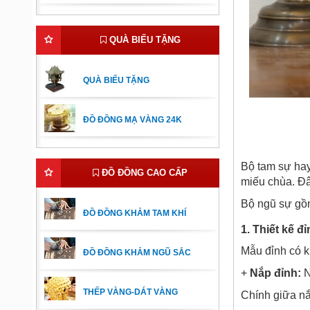
QUÀ BIẾU TẶNG
QUÀ BIẾU TẶNG
ĐỒ ĐỒNG MẠ VÀNG 24K
Bộ tam sự ha
ĐỒ ĐỒNG CAO CẤP
miếu chùa. Đâ
Bộ ngũ sự gồm
ĐỒ ĐỒNG KHẢM TAM KHÍ
1. Thiết kế đỉ
Mẫu đỉnh có k
ĐỒ ĐỒNG KHẢM NGŨ SẮC
+
Nắp đỉnh:
N
THẾP VÀNG-DÁT VÀNG
Chính giữa nắp