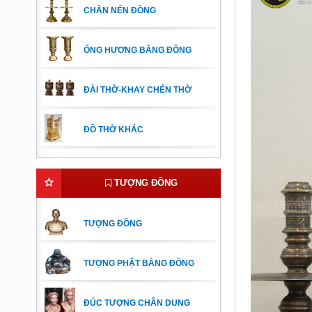
CHÂN NẾN ĐỒNG
ỐNG HƯƠNG BẰNG ĐỒNG
ĐÀI THỜ-KHAY CHÉN THỜ
ĐỒ THỜ KHÁC
TƯỢNG ĐỒNG
TƯỢNG ĐỒNG
TƯỢNG PHẬT BẰNG ĐỒNG
ĐÚC TƯỢNG CHÂN DUNG