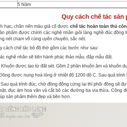
5 Năm
Quy cách chế tác sả
nh hạc, chân nến màu giả cổ được
chế tác hoàn toàn thủ
côn
Sản phẩm được chính các nghệ nhân giỏi làng nghề đúc đồng t
g nét chạm vô cùng uyển chuyển, sắc nét.
y cách chế tác bộ đồ thờ gồm các bước như sau:
c nghệ nhân sẽ tiến hành phác thảo mẫu, đắp mẫu đất.
Khuôn được tạo từ đất sét. Gồm 2 phần khuôn âm và khuôn dươ
Đồng được nung hoá lỏng ở nhiệt độ 1200 độ C. Sau quá trình h
Sau quá trình đúc, chờ đồng đông cứng lại thì phôi đồng sẽ đư
ặt, đục ám hoa văn và cắt bỏ các đường ba via thừa. Công đ
iúp sản phẩm thêm đẹp và bền hơn.