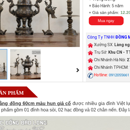
+ Bảo Hành: 5 năm
+ Giá sản phẩm:
12.2
Mua ngay
Công Ty TNHH
ĐỒNG M
Xưởng SX:
Làng ng
Trụ Sở:
Khu CN - TT
Chi Nhánh Hà Nội:
2
Chi Nhánh TPHCM:
Hotline:
0912055661
SẢN PHẨM
ằng đồng 60cm màu hun giả cổ
được nhiều gia đình Việt l
n phẩm gồm 01 đỉnh hoa sòi, 02 hạc đồng và 02 chân nến. Đây l