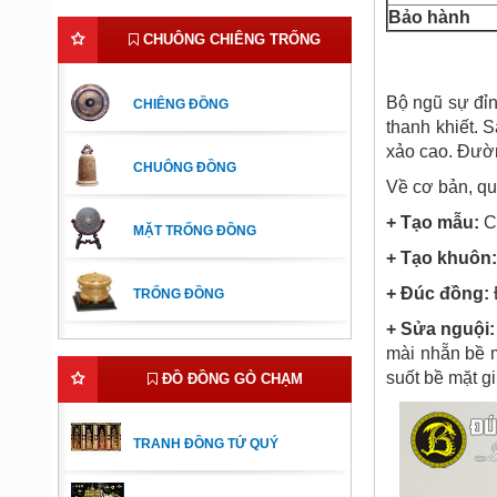
Bảo hành
CHUÔNG CHIÊNG TRỐNG
Bộ ngũ sự đỉ
CHIÊNG ĐỒNG
thanh khiết. 
xảo cao. Đườn
CHUÔNG ĐỒNG
Về cơ bản, qu
+ Tạo mẫu:
Cá
MẶT TRỐNG ĐỒNG
+ Tạo khuôn:
+ Đúc đồng:
TRỐNG ĐỒNG
+ Sửa nguội:
mài nhẵn bề m
suốt bề mặt g
ĐỒ ĐỒNG GÒ CHẠM
TRANH ĐỒNG TỨ QUÝ