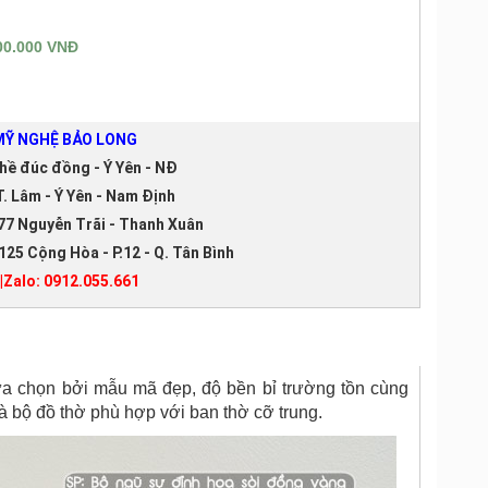
00.000 VNĐ
Ỹ NGHỆ BẢO LONG
hề đúc đồng - Ý Yên - NĐ
. Lâm - Ý Yên - Nam Định
77 Nguyễn Trãi - Thanh Xuân
125 Cộng Hòa - P.12 - Q. Tân Bình
|Zalo: 0912.055.661
ựa chọn bởi mẫu mã đẹp, độ bền bỉ trường tồn cùng
à bộ đồ thờ phù hợp với ban thờ cỡ trung.