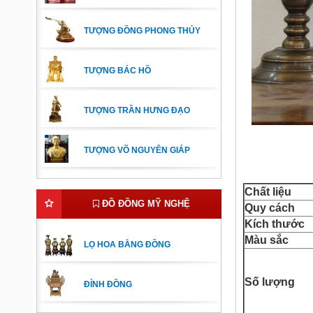
TƯỢNG ĐỒNG PHONG THỦY
TƯỢNG BÁC HỒ
TƯỢNG TRẦN HƯNG ĐẠO
TƯỢNG VÕ NGUYÊN GIÁP
Chất
liệu
ĐỒ ĐỒNG MỸ NGHỆ
Quy cách
Kích thước
Màu sắc
LỌ HOA BẰNG ĐỒNG
Số lượng
ĐỈNH ĐỒNG