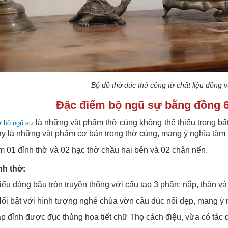
Bộ đồ thờ đúc thủ công từ chất liệu đồng 
Đặc điểm bộ ngũ sự bằng đồng
y
là những vật phẩm thờ cúng không thể thiếu trong bất
bộ ngũ sự
y là những vật phẩm cơ bản trong thờ cúng, mang ý nghĩa tâm 
 01 đỉnh thờ và 02 hạc thờ chầu hai bên và 02 chân nến.
nh thờ:
iểu dáng bầu tròn truyền thống với cấu tạo 3 phần: nắp, thân và
ổi bật với hình tượng nghê chúa vờn cầu đúc nổi đẹp, mang ý n
 đỉnh được đục thủng họa tiết chữ Thọ cách điệu, vừa có tác dụn