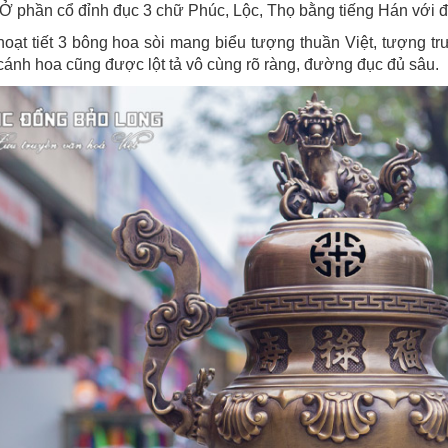
Ở phần cổ đỉnh đục 3 chữ Phúc, Lộc, Thọ bằng tiếng Hán với đư
hoạt tiết 3 bông hoa sòi mang biểu tượng thuần Việt, tượng tr
nh hoa cũng được lột tả vô cùng rõ ràng, đường đục đủ sâu.