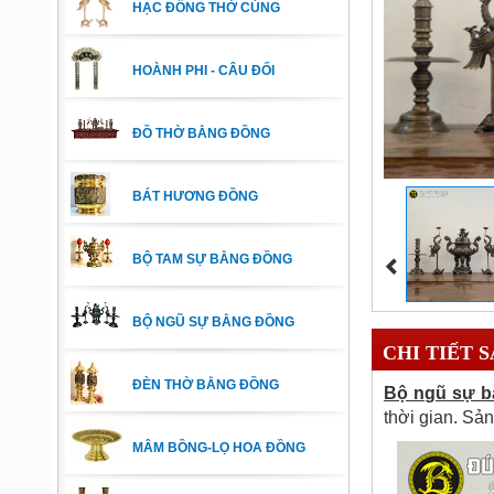
HẠC ĐỒNG THỜ CÚNG
HOÀNH PHI - CÂU ĐỐI
ĐỒ THỜ BẰNG ĐỒNG
BÁT HƯƠNG ĐỒNG
BỘ TAM SỰ BẰNG ĐỒNG
BỘ NGŨ SỰ BẰNG ĐỒNG
CHI TIẾT 
ĐÈN THỜ BẰNG ĐỒNG
Bộ ngũ sự b
thời gian. Sả
MÂM BỒNG-LỌ HOA ĐỒNG