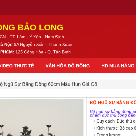
ỒNG BẢO LONG
CN - TT. Lâm - Ý Yên - Nam Định
Hà Nội:
9A Nguyễn Xiển - Thanh Xuân
 TPHCM:
125 Cộng Hòa - Q. Tân Bình
VIDEO THỰC TẾ
VĂN HÓA ĐỒ ĐỒNG
HD MUA HÀNG
ộ Ngũ Sự Bằng Đồng 60cm Màu Hun Giả Cổ
BỘ NGŨ SỰ BẰNG ĐỒ
Bộ ngũ sự bằng đồng ph
phẩm đúc thủ công bằng 
+ Quy cách: Đúc thủ 
+ Kích thước: Bộ cao
+ Trọng lượng: