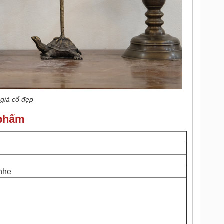
giả cổ đẹp
n phẩm
 nhẹ